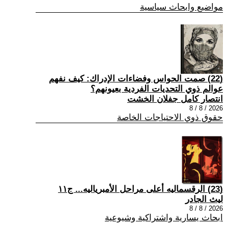
مواضيع وابحاث سياسية
(22) صمت الحواس وفضاءات الإدراك: كيف نفهم
عوالم ذوي التحديات الفردية بعيونهم؟
انتصار كامل جفلان الخشت
2026 / 8 / 8
حقوق ذوي الاحتياجات الخاصة
(23) الرقسماليه أعلى مراحل الأمبرياليه... ج١١
ليث الجادر
2026 / 8 / 8
ابحاث يسارية واشتراكية وشيوعية