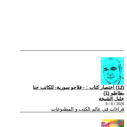
(12) اختصار كتاب : - فلاحو سورية- للكاتب حنا
بطاطو (1)
خليل الشيخة
2026 / 8 / 8
قراءات في عالم الكتب و المطبوعات