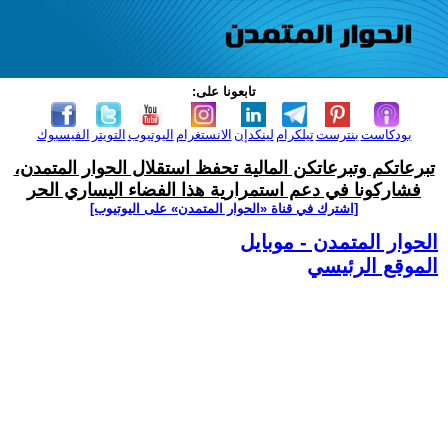
تابعونا على:
بودكاست
بنترست
تيلكرام
لينكدإن
الانستغرام
اليوتيوب
التويتر
الفيسبوك
تبرعاتكم وتبرعاتكن المالية تحفظ استقلال الحوار المتمدن،
فشاركونا في دعم استمرارية هذا الفضاء اليساري الحر
[اشترك في قناة ‫«الحوار المتمدن» على اليوتيوب]
الحوار المتمدن - موبايل
الموقع الرئيسي