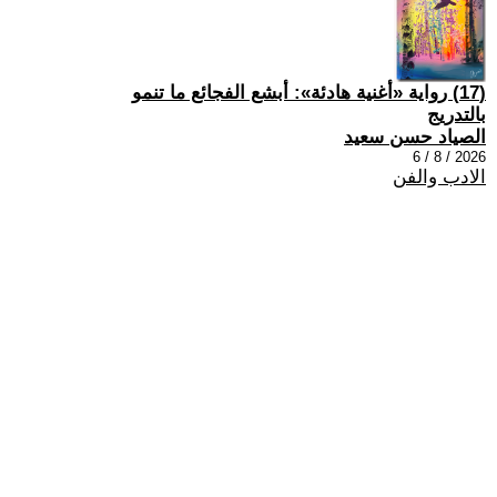
(17) رواية «أغنية هادئة»: أبشع الفجائع ما تنمو
بالتدريج
الصياد حسن سعيد
2026 / 8 / 6
الادب والفن