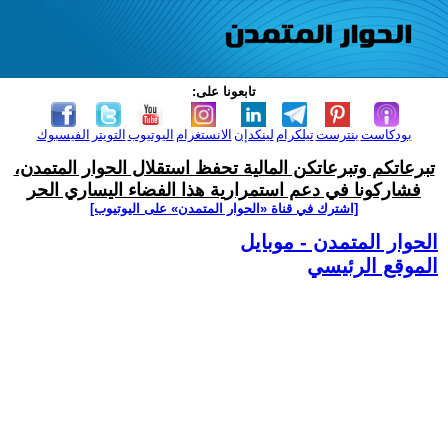
تابعونا على:
بودكاست
بنترست
تيلكرام
لينكدإن
الانستغرام
اليوتيوب
التويتر
الفيسبوك
تبرعاتكم وتبرعاتكن المالية تحفظ استقلال الحوار المتمدن،
فشاركونا في دعم استمرارية هذا الفضاء اليساري الحر
[اشترك في قناة ‫«الحوار المتمدن» على اليوتيوب]
الحوار المتمدن - موبايل
الموقع الرئيسي