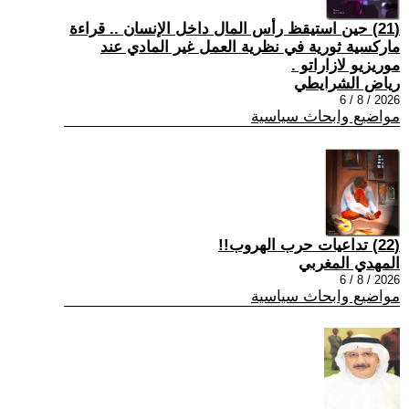
(21) حين استيقظ رأس المال داخل الإنسان .. قراءة
ماركسية ثورية في نظرية العمل غير المادي عند
موريزيو لازاراتو .
رياض الشرايطي
2026 / 8 / 6
مواضيع وابحاث سياسية
(22) تداعيات حرب الهروب!!
المهدي المغربي
2026 / 8 / 6
مواضيع وابحاث سياسية