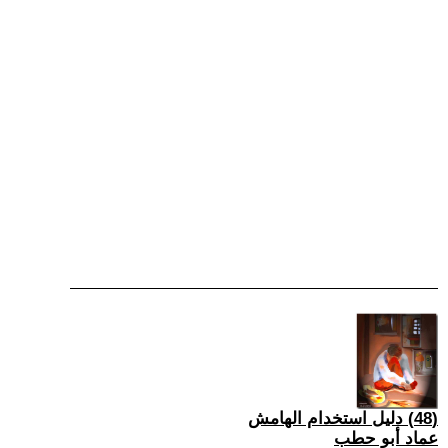
(48) دليل استخدام الهامش
عماد أبو حطب