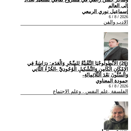
إلى العالم
إسماعيل نوري الربيعي
2026 / 8 / 6
الادب والفن
(26) الْأَنْطُولُوجْيَا التِّقْنِيَّةُ لِلسِّحْرِ وَالْعَدَمِ: دِرَاسَةٌ فِي
الْإِمْكَانِ الْكَامِنِ وَالتَّشْكِيلِ الْوُجُودِيِّ -الجُزْءُ الثَّانِي
وَالسِّتُّونَ بَعْدَ الثَّلَاثِمِائَةِ-
حمودة المعناوي
2026 / 8 / 6
الفلسفة ,علم النفس , وعلم الاجتماع