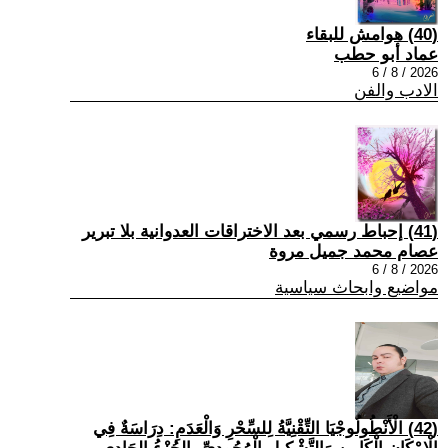
(40) هوامش للبقاء
عماد أبو حطب
2026 / 8 / 6
الادب والفن
(41) إحباط رسمي بعد الاختراقات العدوانية بلا تبرير
عصام محمد جميل مروة
2026 / 8 / 6
مواضيع وابحاث سياسية
(42) الْأَنْطُولُوجْيَا التِّقْنِيَّةُ لِلسِّحْرِ وَالْعَدَمِ: دِرَاسَةٌ فِي