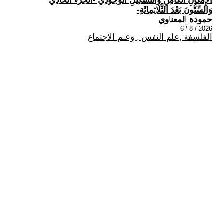
الْإِمْكَانِ الْكَامِنِ وَالتَّشْكِيلِ الْوُجُودِيِّ -الجُزْءُ الحَادِي
وَالسِّتُّونَ بَعْدَ الثَّلَاثِمِائَةِ-
حمودة المعناوي
2026 / 8 / 6
الفلسفة ,علم النفس , وعلم الاجتماع