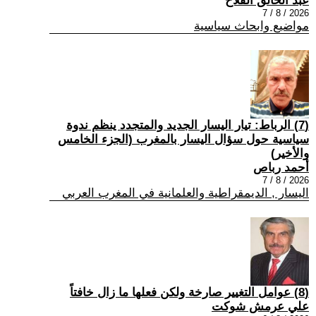
عبد الخالق الفلاح
2026 / 8 / 7
مواضيع وابحاث سياسية
(7) الرباط: تيار اليسار الجديد والمتجدد ينظم ندوة
سياسية حول سؤال اليسار بالمغرب (الجزء الخامس
والأخير)
أحمد رباص
2026 / 8 / 7
اليسار , الديمقراطية والعلمانية في المغرب العربي
(8) عوامل التغيير صارخة ولكن فعلها ما زال خافتاً
علي عرمش شوكت