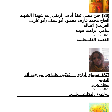
(36) حينَ مضى يُنقذُ أباه... ارتقى إليه شهيدًا الشهيد
الحاج محمد عارف محمود أبو سيف (أبو عارف –
الغريب) اغتيالة
سامي ابراهيم فودة
2026 / 8 / 6
القضية الفلسطينية
(37) -سيمای آزادي-... ثلاثون عاما في مواجهة آلة
التعتيم
سعاد عزيز
2026 / 8 / 6
مواضيع وابحاث سياسية