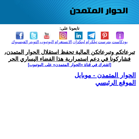
تابعونا على:
بودكاست
بنترست
تيلكرام
لينكدإن
الانستغرام
اليوتيوب
التويتر
الفيسبوك
تبرعاتكم وتبرعاتكن المالية تحفظ استقلال الحوار المتمدن،
فشاركونا في دعم استمرارية هذا الفضاء اليساري الحر
[اشترك في قناة ‫«الحوار المتمدن» على اليوتيوب]
الحوار المتمدن - موبايل
الموقع الرئيسي