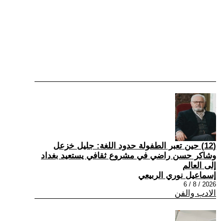
(12) حين تعبر الطفولة حدود اللغة: جليل خزعل
وشاكر حسن راضي في مشروع ثقافي يستعيد بغداد
إلى العالم
إسماعيل نوري الربيعي
2026 / 8 / 6
الادب والفن