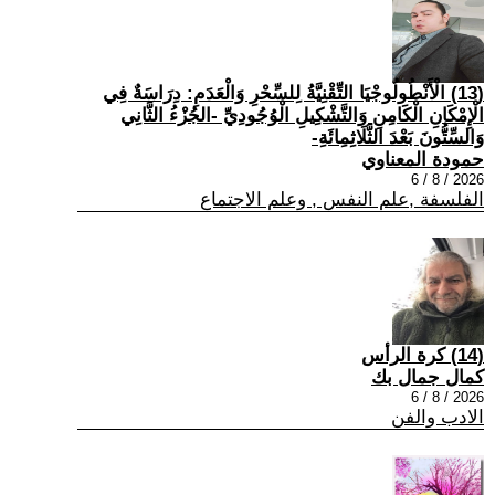
(13) الْأَنْطُولُوجْيَا التِّقْنِيَّةُ لِلسِّحْرِ وَالْعَدَمِ: دِرَاسَةٌ فِي
الْإِمْكَانِ الْكَامِنِ وَالتَّشْكِيلِ الْوُجُودِيِّ -الجُزْءُ الثَّانِي
وَالسِّتُّونَ بَعْدَ الثَّلَاثِمِائَةِ-
حمودة المعناوي
2026 / 8 / 6
الفلسفة ,علم النفس , وعلم الاجتماع
(14) كرة الرأس
كمال جمال بك
2026 / 8 / 6
الادب والفن