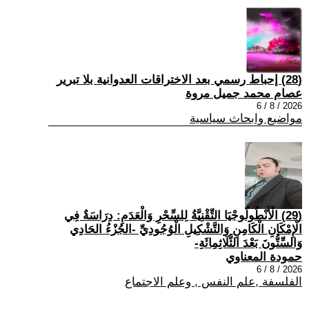
(28) إحباط رسمي بعد الاختراقات العدوانية بلا تبرير
عصام محمد جميل مروة
2026 / 8 / 6
مواضيع وابحاث سياسية
(29) الْأَنْطُولُوجْيَا التِّقْنِيَّةُ لِلسِّحْرِ وَالْعَدَمِ: دِرَاسَةٌ فِي
الْإِمْكَانِ الْكَامِنِ وَالتَّشْكِيلِ الْوُجُودِيِّ -الجُزْءُ الحَادِي
وَالسِّتُّونَ بَعْدَ الثَّلَاثِمِائَةِ-
حمودة المعناوي
2026 / 8 / 6
الفلسفة ,علم النفس , وعلم الاجتماع