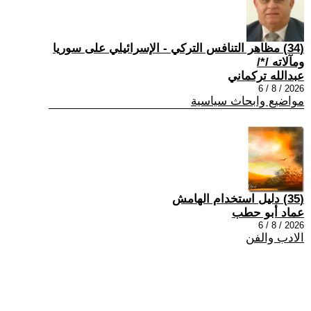
(34) مظاهر التنافس التركي - الإسرائيلي على سوريا
ومآلاته /*/
عبدالله تركماني
2026 / 8 / 6
مواضيع وابحاث سياسية
(35) دليل استخدام الهامش
عماد أبو حطب
2026 / 8 / 6
الادب والفن