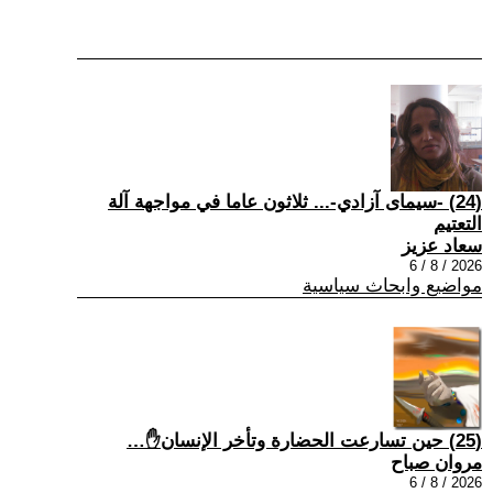
(24) -سيمای آزادي-... ثلاثون عاما في مواجهة آلة
التعتيم
سعاد عزيز
2026 / 8 / 6
مواضيع وابحاث سياسية
(25) حين تسارعت الحضارة وتأخر الإنسان✋…
مروان صباح
2026 / 8 / 6