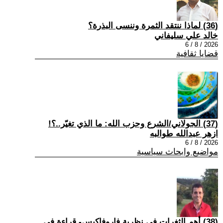
(36) لماذا ننتقد الثمرة وننسى البذرة؟
خالد علي سليفاني
2026 / 8 / 6
قضايا ثقافية
(37) الجولاني/الشرع وحزب الله: ما الذي تغيّر..؟!
ازهر عبدالله طوالبه
2026 / 8 / 6
مواضيع وابحاث سياسية
(38) أهم الثغرات في نظرية فاروفاكيس- قراءة في