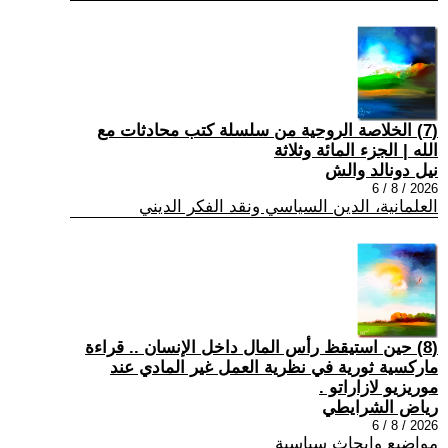
(7) الخلاصة الروحية من سلسلة كتب محادثات مع
الله | الجزء المائة وثلاثة
نيل دونالد والش
2026 / 8 / 6
العلمانية، الدين السياسي ونقد الفكر الديني
(8) حين استيقظ رأس المال داخل الإنسان .. قراءة
ماركسية ثورية في نظرية العمل غير المادي عند
موريزيو لازاراتو .
رياض الشرايطي
2026 / 8 / 6
مواضيع وابحاث سياسية