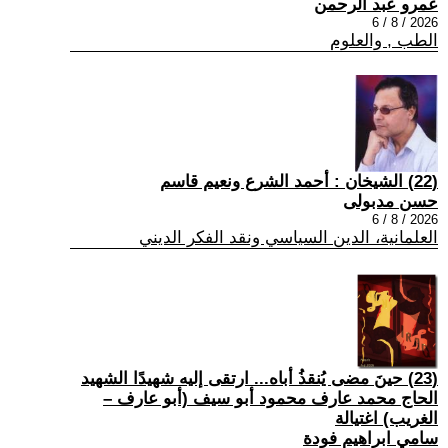
عمرو عبد الرحمن
2026 / 8 / 6
الطب , والعلوم
(22) الشيخان : أحمد الشرع ونعيم قاسم
حسن مدبولى
2026 / 8 / 6
العلمانية، الدين السياسي ونقد الفكر الديني
(23) حينَ مضى يُنقذُ أباه... ارتقى إليه شهيدًا الشهيد
الحاج محمد عارف محمود أبو سيف (أبو عارف –
الغريب) اغتيالة
سامي ابراهيم فودة