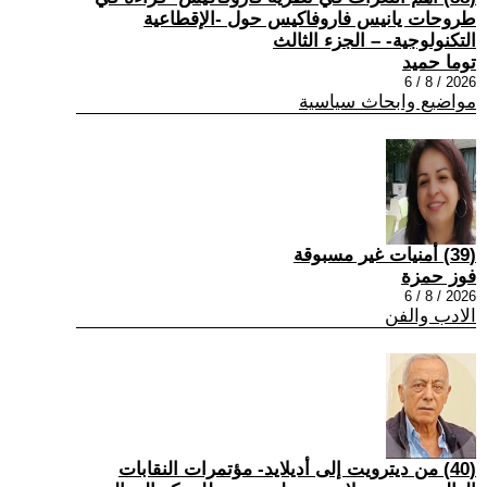
طروحات يانيس فاروفاكيس حول -الإقطاعية
التكنولوجية- – الجزء الثالث
توما حميد
2026 / 8 / 6
مواضيع وابحاث سياسية
(39) أمنيات غير مسبوقة
فوز حمزة
2026 / 8 / 6
الادب والفن
(40) من ديترويت إلى أديلايد- مؤتمرات النقابات