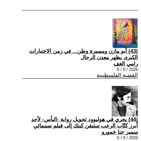
(43) أبو مازن ومسيرة وطن... في زمن الاختبارات
الكبرى يظهر معدن الرجال
رامي الغف
2026 / 8 / 6
القضية الفلسطينية
(44) يجري في هوليوود تحويل رواية -اليأس- لأحد
أبرز كتّاب الرعب ستيفن كينك إلى فيلم سينمائي
سمير حنا خمورو
2026 / 8 / 6