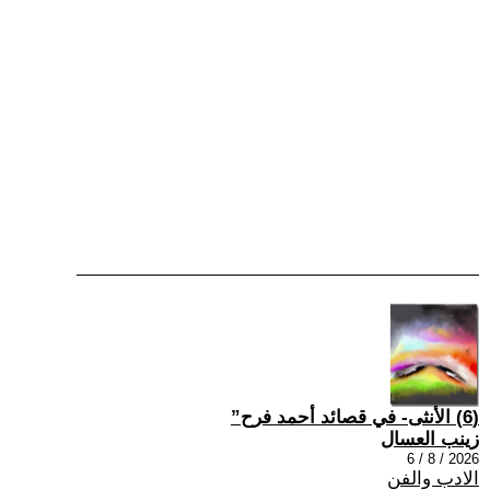
(6) الأنثى- في قصائد أحمد فرح”
زينب العسال
2026 / 8 / 6
الادب والفن