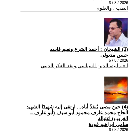
2026 / 8 / 6
الطب , والعلوم
(3) الشيخان : أحمد الشرع ونعيم قاسم
حسن مدبولى
2026 / 8 / 6
العلمانية، الدين السياسي ونقد الفكر الديني
(4) حينَ مضى يُنقذُ أباه... ارتقى إليه شهيدًا الشهيد
الحاج محمد عارف محمود أبو سيف (أبو عارف –
الغريب) اغتيالة
سامي ابراهيم فودة
2026 / 8 / 6