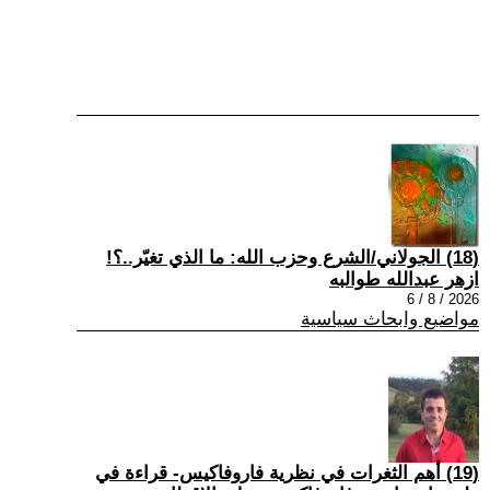
(18) الجولاني/الشرع وحزب الله: ما الذي تغيّر..؟!
ازهر عبدالله طوالبه
2026 / 8 / 6
مواضيع وابحاث سياسية
(19) أهم الثغرات في نظرية فاروفاكيس- قراءة في