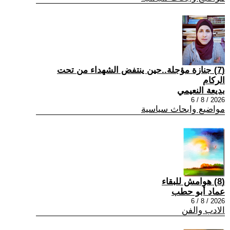
(7) جنازة مؤجلة..حين ينتفض الشهداء من تحت
الركام
بديعة النعيمي
2026 / 8 / 6
مواضيع وابحاث سياسية
(8) هوامش للبقاء
عماد أبو حطب
2026 / 8 / 6
الادب والفن