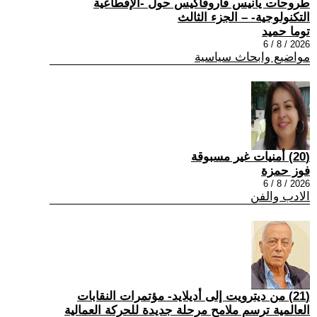
طروحات يانيس فاروفاكيس حول -الإقطاعية
التكنولوجية- – الجزء الثالث
توما حميد
2026 / 8 / 6
مواضيع وابحاث سياسية
(20) أمنيات غير مسبوقة
فوز حمزة
2026 / 8 / 6
الادب والفن
(21) من ديترويت إلى أديلايد- مؤتمرات النقابات
العالمية ترسم ملامح مرحلة جديدة للحركة العمالية