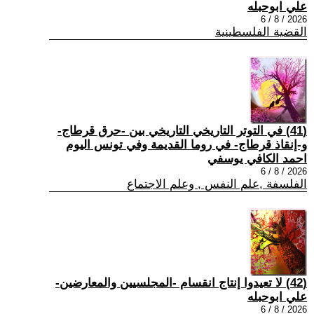
علي ابوحبله
2026 / 8 / 6
القضية الفلسطينية
(41) في التوتر التاريخي التاريخي بين -حرق قرطاج-
و-إنقاذ قرطاج- في روما القديمة وفي تونس اليوم
احمد الكافي يوسفي
2026 / 8 / 6
الفلسفة ,علم النفس , وعلم الاجتماع
(42) لا تعيدوا إنتاج انقسام -المجلسيين والمعارضين-
علي ابوحبله
2026 / 8 / 6