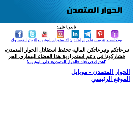
تابعونا على:
بودكاست
بنترست
تيلكرام
لينكدإن
الانستغرام
اليوتيوب
التويتر
الفيسبوك
تبرعاتكم وتبرعاتكن المالية تحفظ استقلال الحوار المتمدن،
فشاركونا في دعم استمرارية هذا الفضاء اليساري الحر
[اشترك في قناة ‫«الحوار المتمدن» على اليوتيوب]
الحوار المتمدن - موبايل
الموقع الرئيسي