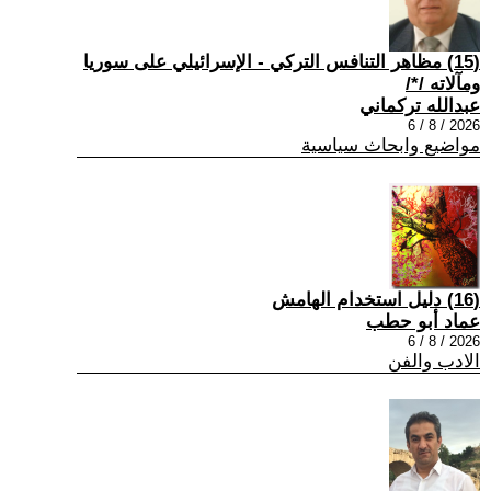
(15) مظاهر التنافس التركي - الإسرائيلي على سوريا
ومآلاته /*/
عبدالله تركماني
2026 / 8 / 6
مواضيع وابحاث سياسية
(16) دليل استخدام الهامش
عماد أبو حطب
2026 / 8 / 6
الادب والفن