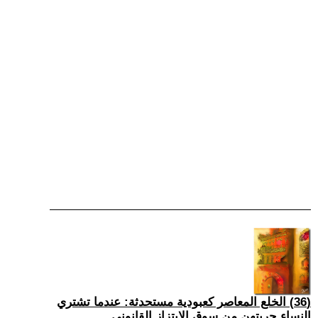
(36) الخلع المعاصر كعبودية مستحدثة: عندما تشتري
النساء حريتهن من سوق الابتزاز القانوني