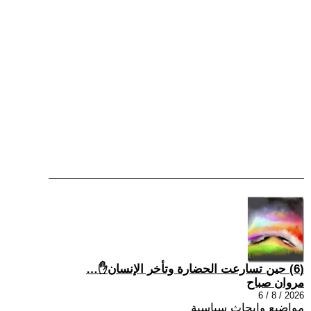
(6) حين تسارعت الحضارة وتأخر الإنسان✋…
مروان صباح
2026 / 8 / 6
مواضيع وابحاث سياسية