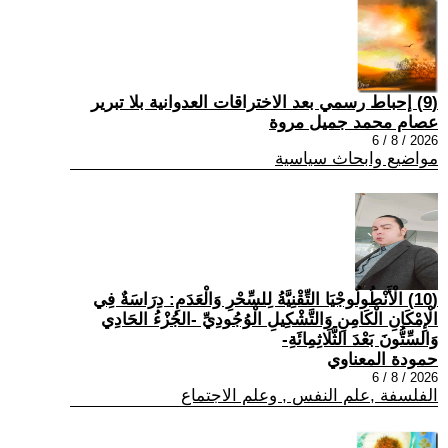
(9) إحباط رسمي بعد الاختراقات العدوانية بلا تبرير
عصام محمد جميل مروة
2026 / 8 / 6
مواضيع وابحاث سياسية
(10) الْأَنْطُولُوجْيَا التِّقْنِيَّةُ لِلسِّحْرِ وَالْعَدَمِ: دِرَاسَةٌ فِي
الْإِمْكَانِ الْكَامِنِ وَالتَّشْكِيلِ الْوُجُودِيِّ -الجُزْءُ الحَادِي
وَالسِّتُّونَ بَعْدَ الثَّلَاثِمِائَةِ-
حمودة المعناوي
2026 / 8 / 6
الفلسفة ,علم النفس , وعلم الاجتماع