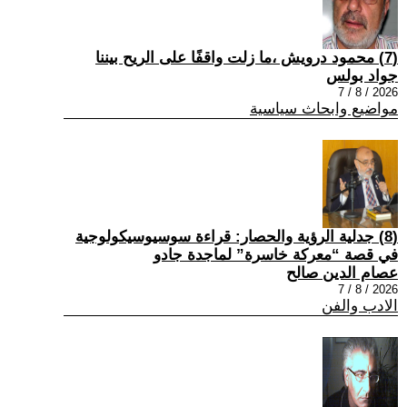
(7) محمود درويش ،ما زلت واقفًا على الريح بيننا
جواد بولس
2026 / 8 / 7
مواضيع وابحاث سياسية
(8) جدلية الرؤية والحصار: قراءة سوسيوسيكولوجية
في قصة “معركة خاسرة” لماجدة جادو
عصام الدين صالح
2026 / 8 / 7
الادب والفن