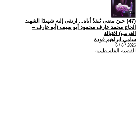
(47) حينَ مضى يُنقذُ أباه... ارتقى إليه شهيدًا الشهيد
الحاج محمد عارف محمود أبو سيف (أبو عارف –
الغريب) اغتيالة
سامي ابراهيم فودة
2026 / 8 / 6
القضية الفلسطينية