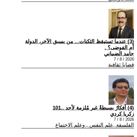
(3) عندما تستيقظ الثكنات... من يسبق الآخر، الدولة
أم الفوضى؟ .
حامد الضبياني
2026 / 8 / 7
قضايا ثقافية
(4) أفكارٌ بسيطةٌ غير مُلزمة لأحد ..101
زكريا كردي
2026 / 8 / 7
الفلسفة ,علم النفس , وعلم الاجتماع