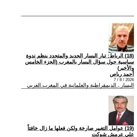
(18) الرباط: تيار اليسار الجديد والمتجدد ينظم ندوة
سياسية حول سؤال اليسار بالمغرب (الجزء الخامس
والأخير)
أحمد رباص
2026 / 8 / 7
اليسار , الديمقراطية والعلمانية في المغرب العربي
(19) عوامل التغيير صارخة ولكن فعلها ما زال خافتاً
علي عرمش شوكت