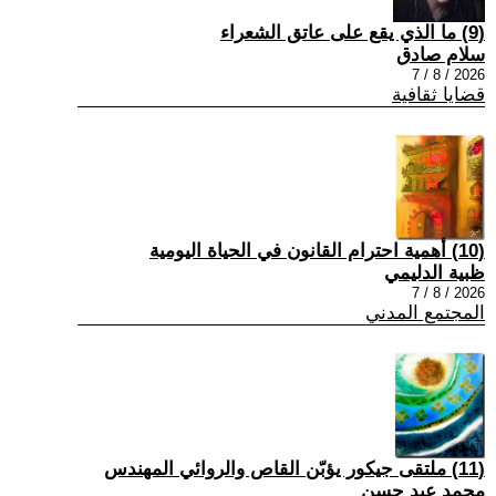
(9) ما الذي يقع على عاتق الشعراء
سلام صادق
2026 / 8 / 7
قضايا ثقافية
(10) أهمية احترام القانون في الحياة اليومية
ظبية الدليمي
2026 / 8 / 7
المجتمع المدني
(11) ملتقى جيكور يؤبّن القاص والروائي المهندس
محمد عبد حسن