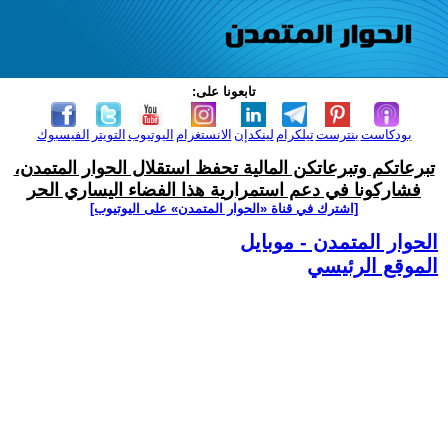
تابعونا على:
بودكاست
بنترست
تيلكرام
لينكدإن
الانستغرام
اليوتيوب
التويتر
الفيسبوك
تبرعاتكم وتبرعاتكن المالية تحفظ استقلال الحوار المتمدن،
فشاركونا في دعم استمرارية هذا الفضاء اليساري الحر
[اشترك في قناة ‫«الحوار المتمدن» على اليوتيوب]
الحوار المتمدن - موبايل
الموقع الرئيسي