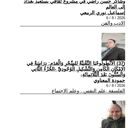
وشاكر حسن راضي في مشروع ثقافي يستعيد بغداد
إلى العالم
إسماعيل نوري الربيعي
2026 / 8 / 6
الادب والفن
(37) الْأَنْطُولُوجْيَا التِّقْنِيَّةُ لِلسِّحْرِ وَالْعَدَمِ: دِرَاسَةٌ فِي
الْإِمْكَانِ الْكَامِنِ وَالتَّشْكِيلِ الْوُجُودِيِّ -الجُزْءُ الثَّانِي
وَالسِّتُّونَ بَعْدَ الثَّلَاثِمِائَةِ-
حمودة المعناوي
2026 / 8 / 6
الفلسفة ,علم النفس , وعلم الاجتماع