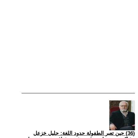
(36) حين تعبر الطفولة حدود اللغة: جليل خزعل