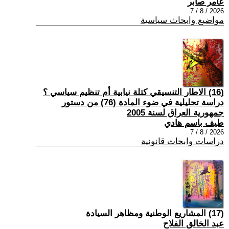
عامر صابر
2026 / 8 / 7
مواضيع وابحاث سياسية
(16) الاطار التنسيقي كتلة نيابية أم تنظيم سياسي ؟
دراسة تحليلية في ضوء المادة (76) من دستور
جمهورية العراق لسنة 2005
طيف باسم هادي
2026 / 8 / 7
دراسات وابحاث قانونية
(17) المشاريع الوطنية ومظاهر السيادة
عبد الخالق الفلاح