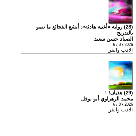
(28) رواية «أغنية هادئة»: أبشع الفجائع ما تنمو
بالتدريج
الصياد حسن سعيد
2026 / 8 / 6
الادب والفن
(29) هذيان! !
محمد الزهراوي أبو نوفل
2026 / 8 / 6
الادب والفن