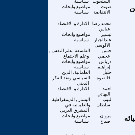
السلحوت
سياسية
ن
صوت
مواضيع وابحاث
الانتفاضة
سياسية
محمد رضا
الادارة و الاقتصاد
عباس
تيسير
مواضيع وابحاث
عبدالجبار
سياسية
الآلوسي
حسن
الفلسفة ,علم النفس ,
عجمي
وعلم الاجتماع
درباس
مواضيع وابحاث
إبراهيم
سياسية
خليل
العلمانية، الدين
قانصوه
السياسي ونقد الفكر
الديني
احمد
الادارة و الاقتصاد
البهائي
لبيب
اليسار , الديمقراطية
سلطان
والعلمانية في
المشرق العربي
مروان
مواضيع وابحاث
ائه
صباح
سياسية