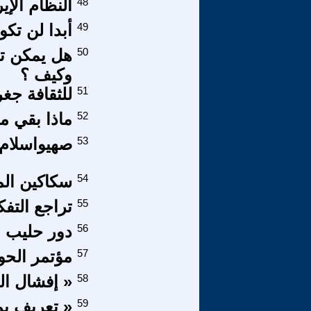
48
النظام الإ
49
أبدا لن تك
50
هل يمكن تح
وكيف ؟
51
للثقافة جغر
52
ماذا بقي م
53
صهيواسلام 
54
سكاكين الم
55
تراجع التفك
56
دور حليب 
57
مؤتمر الحوا
58
« إفشال ال
59
« تعريف بم