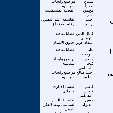
سماح
مواضيع وابحاث
هدايا
سياسية
محمود
القضية الفلسطينية
كلّم
ي
أحمد
الفلسفة ,علم النفس ,
رباص
وعلم الاجتماع
كمال الدين
قضايا ثقافية
الزبيدي
سعاد عزيز
حقوق الانسان
)
علي
قضايا ثقافية
ابوحبله
كاظم
مواضيع وابحاث
فنجان
سياسية
الحمامي
لى
احمد صالح
مواضيع وابحاث
سلوم
سياسية
كاظم
الفساد الإداري
فنجان
والمالي
الحمامي
حسن
العلمانية، الدين
مدبولى
السياسي ونقد الفكر
الديني