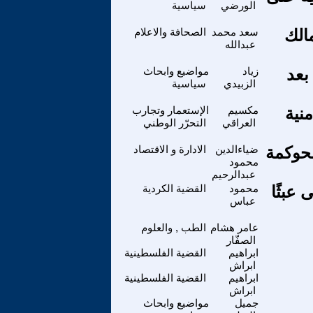
الورضي
سياسية
مالك
سعد محمد
الصحافة والاعلام
عبدالله
بعد
زياد
مواضيع وابحاث
الزبيدي
سياسية
نية
مكسيم
الإستعمار وتجارب
العراقي
التحرّر الوطني
لحوكمة
ضياءالدين
الادارة و الاقتصاد
محمود
عبدالرحيم
عبثًا
محمود
القضية الكردية
عباس
عامر هشام
الطب , والعلوم
الصفّار
ابراهيم
القضية الفلسطينية
ابراش
ابراهيم
القضية الفلسطينية
ابراش
جميل
مواضيع وابحاث