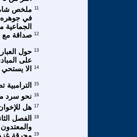
11
ملخص شامل 
في جوهره ل
الجماعية م
12
صداقة مع الله
13
حول العبار
على المباد
14
الا يستحي 
15
الترامبية ت
16
نحو سرد مو
17
هل للإخوان
18
الفصل الثان
والمعتدون 
19
محرقة غزة: