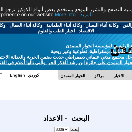
ة التصفح والنشر، الموقع يستخدم بعض أنواع الكوكيز نرجو النق
More info - المزيد
experience on our website
الفن
-
وكالة أنباء اليسار
-
وكالة أنباء العلمانية
-
وكالة أنباء العمال
-
وكا
الاقتصاد
-
اخبار الطب والعلوم
 الرئيسي لمؤسسة الحوار المتمدن
، علمانية، ديمقراطية، تطوعية وغير ربحية
ل مجتمع مدني علماني ديمقراطي حديث يضمن الحرية والعدالة الاجتم
حوار المتمدن على جائزة ابن رشد للفكر الحر والتى نالها أعلام في الفك
كوردي
English
الاخبار
مراكز
الحوار المتمدن
البحث - الاعداد