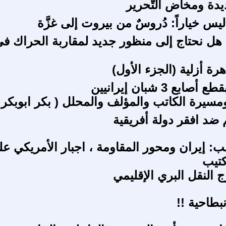
یدة ومخاض التّحریر
ليس خياراً: دُروسٌ من بيروت إلى غزَّة
: هل نحتاج إلى منظور جديد لمقاربة الحراك ف
رة أزلية (الجزء الأول)
بع 3 شبان إيرانيين
سيرة الكاتب والمؤلف والمحلل ( بكر ابوبكر 
ضد افقر دولة أفريقية
ب: إيران ومحور المقاومة ، اجبار الأمريكي ع
كتيب
 النقل البري الإقليمي
نبطاحية !!