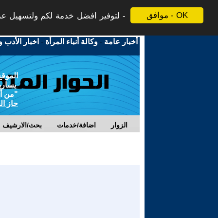
موافق - OK
لتوفير افضل خدمة لكم ولتسهيل عملي
أخبار عامة
-
وكالة أنباء المرأة
-
اخبار الأدب و
الموقع
يسارية
"من أج
حاز ال
الزوار
اضافة/خدمات
بحث/الارشيف