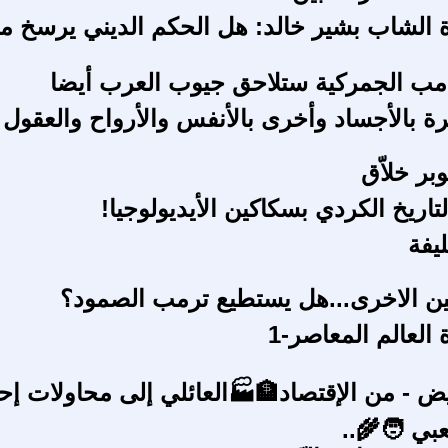
ة الشاب بشير خالد: هل الحكم الديني يرسخ م
مب الجمركية ستلاحق جيوب العرب أيضا
رة بالأجساد وأخرى بالأنفس والأرواح والعقول
وبر خلاّق
تاريخ الكردي بسكاكين الأيديولوجيا!
ليفة
ن الاخرى...هل يستطيع ترمب الصمود؟
العالم المعاصر-1
يض - من الإقتصاد🏦🏭العائلي إلى محاولات إحي
بي 🧑‍🌾..