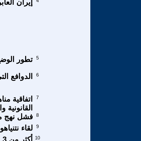
4
إيران العاب
5
تطور الوض
6
الدوافع ال
7
اتفاقية منا
القانونية و
8
فشل نهج مع
9
لقاء نتنياه
10
أکثر من 3 عقود من الکذب والخداع!