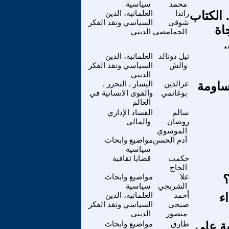
محمد
سياسية
 الكتاب
راندا
العلمانية، الدين
شوقى
السياسي ونقد الفكر
اة
الحمامصى
الديني
نيل دونالد
العلمانية، الدين
والش
السياسي ونقد الفكر
الديني
ساومة
عزالدين
اليسار , التحرر ,
بوغانمي
والقوى الانسانية في
العالم
سالم
الفساد الإداري
روضان
والمالي
الموسوي
آدم الحسن
مواضيع وابحاث
سياسية
حكمت
قضايا ثقافية
الحاج
؟
علا
مواضيع وابحاث
الشربجي
سياسية
ء
أحمد
العلمانية، الدين
صبحى
السياسي ونقد الفكر
منصور
الديني
ة على
طارق
مواضيع وابحاث