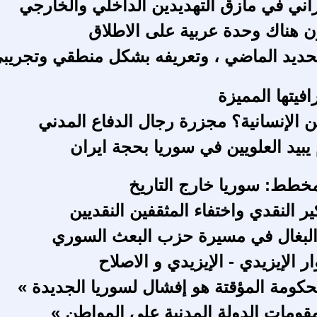
يراني في مأزق التهديدين الداخلي والخارجي
ون هناك وحدة عربية على الاطلاق
ديد الماضي ، وتعريفه بشكل منطقي وتجريب
افيتها المميزة
ن الإنسانية؟ مجزرة رجال الدفاع المدني
يبيد العلويين في سوريا بحجة ايران
خطط: سوريا خارج التاريخ
ير النقدي واختفاء المثقفين النقديين
البغال في مسيرة حزب البعث السوري
ر الإيزيدي - الإيزيدي و الاصلاح
حكومة المؤقتة هو إفشال لسوريا الجديدة »
قومات الدولة المدنية على المواطن »