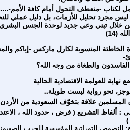
لكتاب -منعطف التحول أمام كافة الأمم-.....
يس مجرد تحليل للأزمات، بل دليل عملي للنج
ن خلال تبني وعي جديد لوحدة الجنس البشري.
 (14)
ة الخاطئة المنسوبة لكارل ماركس -إياكم والم
ئ-
الفاسدون والطغاة من وجه الله؟
ضع نهاية للعولمة الاقتصادية الحالية
جز، نحو رواية ليست طويلة..
 المسلمين علاقة بتخوّف السعودية من الأردن
ى : ألفاظ التشريع ( فرض ، حدود الله ، الاعتدا
)
 النصوص التوراتية المؤسسة للحرب الصهيوني