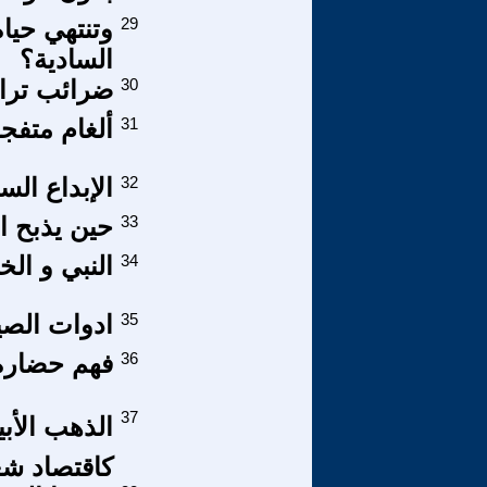
29
وتنتهي حيا
السادية؟
30
ضرائب ترا
31
ألغام متفج
32
الإبداع الس
33
حين يذبح ال
34
النبي و الخ
35
ادوات الصي
36
فهم حضارة 
37
الذهب الأب
كاقتصاد شع