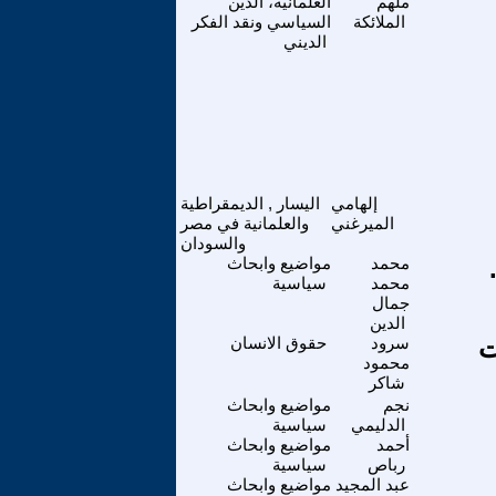
ملهم
العلمانية، الدين
الملائكة
السياسي ونقد الفكر
الديني
إلهامي
اليسار , الديمقراطية
الميرغني
والعلمانية في مصر
والسودان
محمد
مواضيع وابحاث
محمد
سياسية
جمال
الدين
ت
سرود
حقوق الانسان
محمود
شاكر
نجم
مواضيع وابحاث
الدليمي
سياسية
أحمد
مواضيع وابحاث
رباص
سياسية
عبد المجيد
مواضيع وابحاث