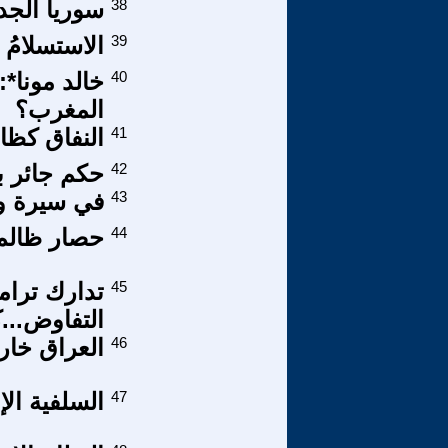
38
سوریا الجد
39
الاستسلامُ 
40
خالد مونا*
المغرب؟
41
النفاق كظاه
42
حکم جائر بقطع أصا
43
في سيرة وم
44
حصار ظالم 
45
تدارك ترام
التفاوض...
46
العراق خارج
47
السلفية الإ