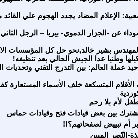
بية: الإعلام المضاد يجدد الهجوم علي القائد 
اء عن -الجزار الدموي- بيريا – الرجل الثاني 
لمهندس بشير خالد,نحو حل كل المؤسسات الام
يلها وطنيا عدا الجيش الحالي بعد تنظيفه!
يد عملة العالم: بين التدرج التقني وتحديات ا
الأقلام المتسكعة خلف الأسماء المستعارة كفى 
وردية
طفل لأم بلا رحم
شترك بين بعض قيادات فتح وقيادات حماس
 أم تبييض لصفحاتهم؟!!
ة-النّصر المبين