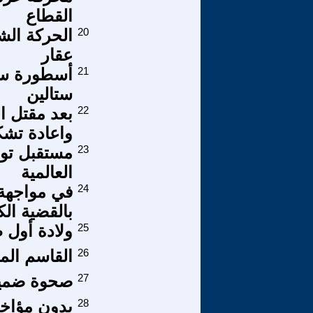
القطاع
20
الحركة الشع
عقار
21
أسطورة سود
ستالين
22
بعد مقتل ا
واعادة تشك
23
مستقبل توح
العالمية
24
في مواجهة 
بالقضية الك
25
ولادة أول 
26
القاسم الم
27
صحوة ضمير
28
بدون مؤاخذ