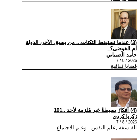
(3) عندما تستيقظ الثكنات... من يسبق الآخر، الدولة
أم الفوضى؟ .
حامد الضبياني
2026 / 8 / 7
قضايا ثقافية
(4) أفكارٌ بسيطةٌ غير مُلزمة لأحد ..101
زكريا كردي
2026 / 8 / 7
الفلسفة ,علم النفس , وعلم الاجتماع