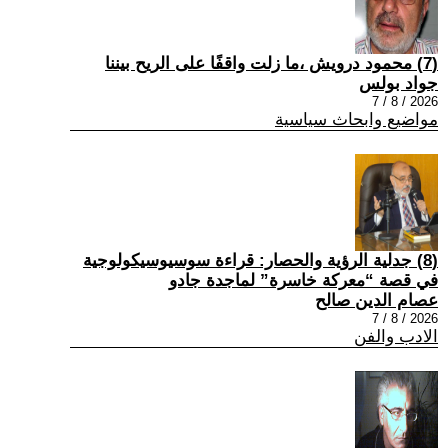
(7) محمود درويش ،ما زلت واقفًا على الريح بيننا
جواد بولس
2026 / 8 / 7
مواضيع وابحاث سياسية
(8) جدلية الرؤية والحصار: قراءة سوسيوسيكولوجية
في قصة “معركة خاسرة” لماجدة جادو
عصام الدين صالح
2026 / 8 / 7
الادب والفن