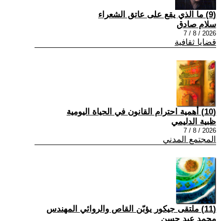
(9) ما الذي يقع على عاتق الشعراء
سلام صادق
2026 / 8 / 7
قضايا ثقافية
(10) أهمية احترام القانون في الحياة اليومية
ظبية الدليمي
2026 / 8 / 7
المجتمع المدني
(11) ملتقى جيكور يؤبّن القاص والروائي المهندس
محمد عبد حسن