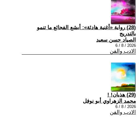
(28) رواية «أغنية هادئة»: أبشع الفجائع ما تنمو
بالتدريج
الصياد حسن سعيد
2026 / 8 / 6
الادب والفن
(29) هذيان! !
محمد الزهراوي أبو نوفل
2026 / 8 / 6
الادب والفن