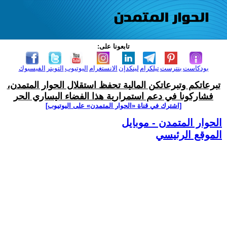
تابعونا على:
بودكاست
بنترست
تيلكرام
لينكدإن
الانستغرام
اليوتيوب
التويتر
الفيسبوك
تبرعاتكم وتبرعاتكن المالية تحفظ استقلال الحوار المتمدن،
فشاركونا في دعم استمرارية هذا الفضاء اليساري الحر
[اشترك في قناة ‫«الحوار المتمدن» على اليوتيوب]
الحوار المتمدن - موبايل
الموقع الرئيسي