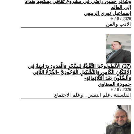
وشاكر حسن راضي في مشروع ثقافي يستعيد بغداد
إلى العالم
إسماعيل نوري الربيعي
2026 / 8 / 6
الادب والفن
(37) الْأَنْطُولُوجْيَا التِّقْنِيَّةُ لِلسِّحْرِ وَالْعَدَمِ: دِرَاسَةٌ فِي
الْإِمْكَانِ الْكَامِنِ وَالتَّشْكِيلِ الْوُجُودِيِّ -الجُزْءُ الثَّانِي
وَالسِّتُّونَ بَعْدَ الثَّلَاثِمِائَةِ-
حمودة المعناوي
2026 / 8 / 6
الفلسفة ,علم النفس , وعلم الاجتماع