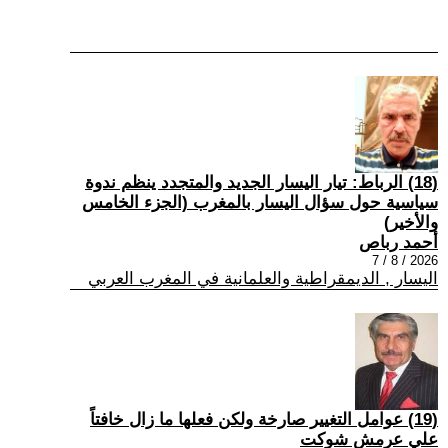
(18) الرباط: تيار اليسار الجديد والمتجدد ينظم ندوة
سياسية حول سؤال اليسار بالمغرب (الجزء الخامس
والأخير)
أحمد رباص
2026 / 8 / 7
اليسار , الديمقراطية والعلمانية في المغرب العربي
(19) عوامل التغيير صارخة ولكن فعلها ما زال خافتاً
علي عرمش شوكت