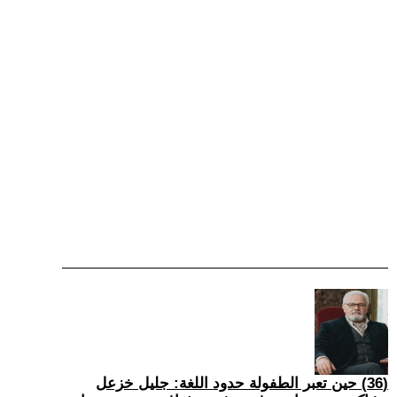
(36) حين تعبر الطفولة حدود اللغة: جليل خزعل