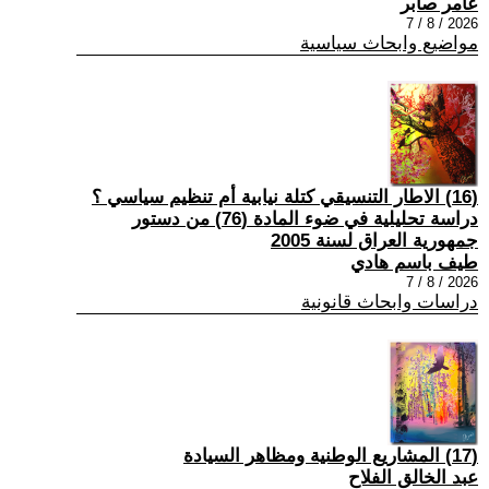
عامر صابر
2026 / 8 / 7
مواضيع وابحاث سياسية
(16) الاطار التنسيقي كتلة نيابية أم تنظيم سياسي ؟
دراسة تحليلية في ضوء المادة (76) من دستور
جمهورية العراق لسنة 2005
طيف باسم هادي
2026 / 8 / 7
دراسات وابحاث قانونية
(17) المشاريع الوطنية ومظاهر السيادة
عبد الخالق الفلاح