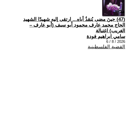
(47) حينَ مضى يُنقذُ أباه... ارتقى إليه شهيدًا الشهيد
الحاج محمد عارف محمود أبو سيف (أبو عارف –
الغريب) اغتيالة
سامي ابراهيم فودة
2026 / 8 / 6
القضية الفلسطينية