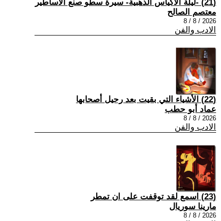
(21) -ليلة الأكياس الذهبية- سيرة سطو صنع الأساطير
معتصم الصالح
2026 / 8 / 8
الادب والفن
(22) الأشياء التي بقيت بعد رحيل أصحابها
عماد أبو حطب
2026 / 8 / 8
الادب والفن
(23) اسمع لقد توقفت على ان تمطر
مارينا سوريال
2026 / 8 / 8