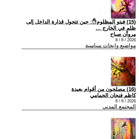
(15) فيتو المظلوم✋: حين تتحول قذارة الداخل إلى
ظلمٍ في الخارج …
مروان صباح
2026 / 8 / 8
مواضيع وابحاث سياسية
(16) مصلحون من أقوام بعيدة
كاظم فنجان الحمامي
2026 / 8 / 8
المجتمع المدني