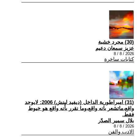
(30) مجرد خشبة
عزيز سمعان دعيم
2026 / 8 / 8
كتابات ساخرة
(31) امبراطورية الداخل (ديفيد لينش) 2006: لايوجد
واقع،ماتشعر بانه واقع،وما نقرر بأنه واقع هو خيوط
فقط.
بلال سمير الصدّر
2026 / 8 / 8
الادب والفن