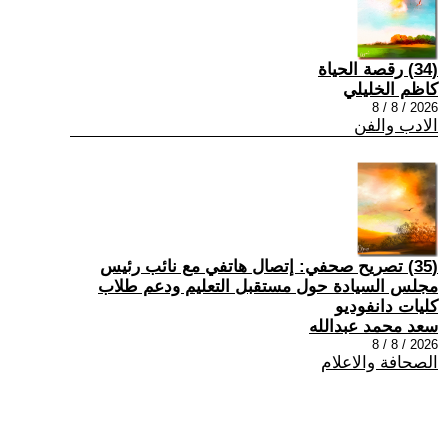
(34) رقصة الحياة
كاظم الخليلي
2026 / 8 / 8
الادب والفن
(35) تصريح صحفي: إتصال هاتفي مع نائب رئيس
مجلس السيادة حول مستقبل التعليم ودعم طلاب
كليات دانفوديو
سعد محمد عبدالله
2026 / 8 / 8
الصحافة والاعلام