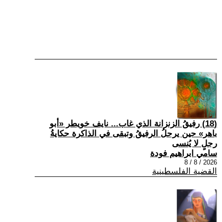
(18) رفيقُ الزنزانة الذي غاب... نايف خويطر «أبو
باهر» حين يرحلُ الرفيقُ وتبقى في الذاكرة حكايةُ
رجلٍ لا يُنسى
سامي ابراهيم فودة
2026 / 8 / 8
القضية الفلسطينية