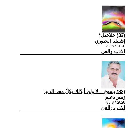
(32) خلاخيل*
إشبيليا الجبوري
2026 / 8 / 8
الادب والفن
(33) يسوع... لا ولن أبدّلك بكلّ مجد الدنيا
زهير دعيم
2026 / 8 / 8
الادب والفن