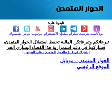
تابعونا على:
بودكاست
بنترست
تيلكرام
لينكدإن
الانستغرام
اليوتيوب
التويتر
الفيسبوك
تبرعاتكم وتبرعاتكن المالية تحفظ استقلال الحوار المتمدن،
فشاركونا في دعم استمرارية هذا الفضاء اليساري الحر
[اشترك في قناة ‫«الحوار المتمدن» على اليوتيوب]
الحوار المتمدن - موبايل
الموقع الرئيسي