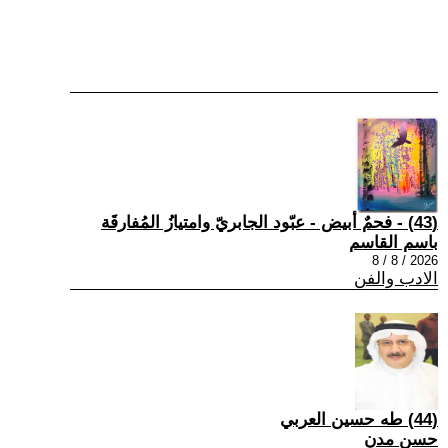
(43) - فحمٌ أبيض - عبّود الجابريّ وامتيازُ المُفارقَة
باسم القاسم
2026 / 8 / 8
الادب والفن
(44) طه حسين العربي
حسن مدن