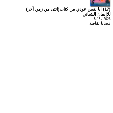
(17) ايا نفس عودي من كتاب(انثى من زمن آخر)
للاإيمان الشباني
2026 / 8 / 8
قضايا ثقافية