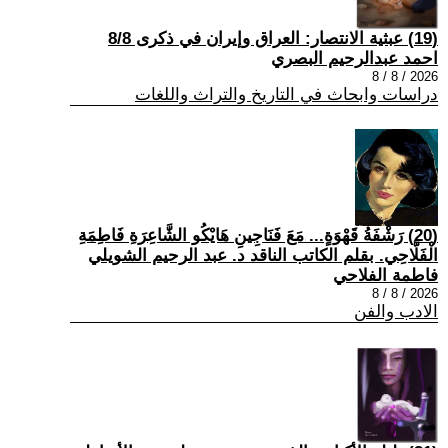
(19) عبثية الانتصار: العراق وإيران في ذكرى 8/8
احمد عبدالرحيم البصري
2026 / 8 / 8
دراسات وابحاث في التاريخ والتراث واللغات
(20) رَشْفَةُ قَهْوَةٍ... مَعَ فَنَاجِينِ هَايْكُو الشَّاعِرَةِ فَاطِمَةِ
الْفَلَّاحِي. بقلم الكاتب الناقد د. عبد الرحيم الشويلي
فاطمة الفلاحي
2026 / 8 / 8
الادب والفن