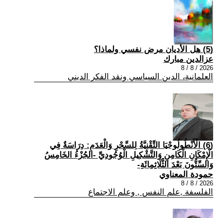
(5) هل الأديان مرض نفسي ولماذا؟
عزالدين مبارك
2026 / 8 / 8
العلمانية، الدين السياسي ونقد الفكر الديني
(6) الْأَنْطُولُوجْيَا التِّقْنِيَّةُ لِلسِّحْرِ وَالْعَدَمِ: دِرَاسَةٌ فِي
الْإِمْكَانِ الْكَامِنِ وَالتَّشْكِيلِ الْوُجُودِيِّ -الجُزْءُ الخَامِسُ
وَالسِّتُّونَ بَعْدَ الثَّلَاثِمِائَةِ-
حمودة المعناوي
2026 / 8 / 8
الفلسفة ,علم النفس , وعلم الاجتماع