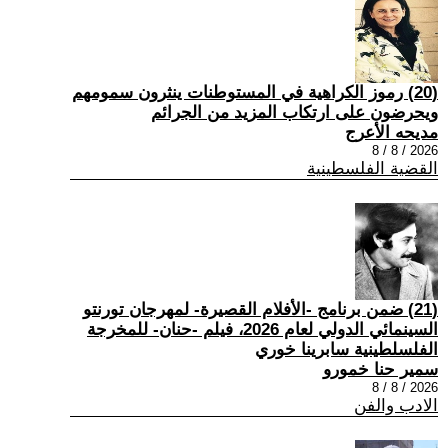
(20) رموز الكراهية في المستوطنات ينثرون سمومهم
ويحرضون على ارتكاب المزيد من الجرائم
مديحه الأعرج
2026 / 8 / 8
القضية الفلسطينية
(21) ضمن برنامج -الأفلام القصيرة- لمهرجان تورنتو
السينمائي الدولي لعام 2026، فيلم -حنان- للمخرجة
الفلسلطينية سابرينا خوري
سمير حنا خمورو
2026 / 8 / 8
الادب والفن