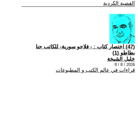
القضية الكردية
(47) اختصار كتاب : - فلاحو سورية- للكاتب حنا
بطاطو (1)
خليل الشيخة
2026 / 8 / 8
قراءات في عالم الكتب و المطبوعات