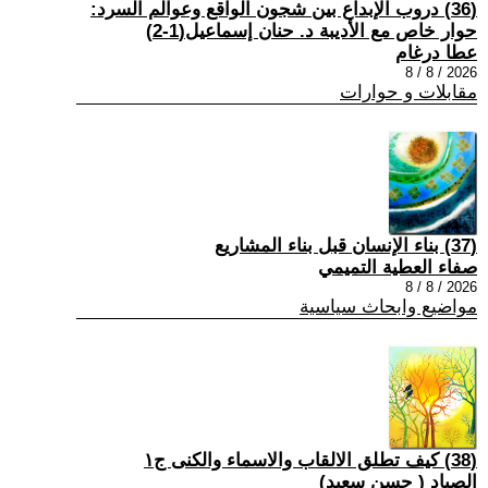
(36) دروب الإبداع بين شجون الواقع وعوالم السرد:
حوار خاص مع الأديبة د. حنان إسماعيل(1-2)
عطا درغام
2026 / 8 / 8
مقابلات و حوارات
(37) بناء الإنسان قبل بناء المشاريع
صفاء العطية التميمي
2026 / 8 / 8
مواضيع وابحاث سياسية
(38) كيف تطلق الالقاب والاسماء والكنى ج١
الصياد ‏( حسن سعيد‏)