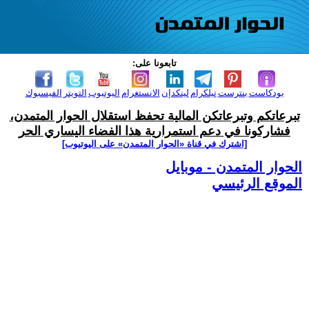
تابعونا على:
بودكاست
بنترست
تيلكرام
لينكدإن
الانستغرام
اليوتيوب
التويتر
الفيسبوك
تبرعاتكم وتبرعاتكن المالية تحفظ استقلال الحوار المتمدن،
فشاركونا في دعم استمرارية هذا الفضاء اليساري الحر
[اشترك في قناة ‫«الحوار المتمدن» على اليوتيوب]
الحوار المتمدن - موبايل
الموقع الرئيسي