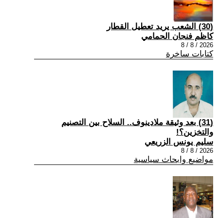
(30) الشعب يريد تعطيل القطار
كاظم فنجان الحمامي
2026 / 8 / 8
كتابات ساخرة
(31) بعد وثيقة ملادينوف.. السلاح بين التصنيم
والتخزين؟!
سليم يونس الزريعي
2026 / 8 / 8
مواضيع وابحاث سياسية