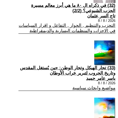
(32) في ذكراه ال ٨٠ ما هي أبرز معالم مسيرة
الحزب الشيوعي؟ (2/2)
تاج السر عثمان
2026 / 8 / 8
التحزب والتنظيم , الحوار , التفاعل و اقرار السياسات
في الاحزاب والمنظمات اليسارية والديمقراطية
(33) تجار الهيكل وتجار الوطن: حين يُستغل المقدس
وتاريخ الحروب لتبرير خراب الأوطان
ياسر عامر حميد
2026 / 8 / 8
مواضيع وابحاث سياسية