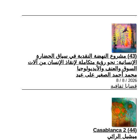
(43) مشروع النهضة النقدية في سياق الحضارة
الإنسانية: نحو رؤية متكاملة لإنقاذ الإنسان من آلات
السوق والعنف والأيديولوجيا
محمد أحمد الصغير على عيد
2026 / 8 / 8
قضايا ثقافية
(44) Casablanca 2
ميشيل الرائي