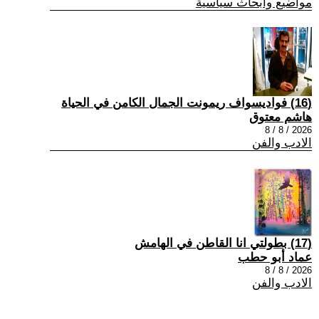
مواضيع وابحاث سياسية
(16) فواديسواف ريمونت الجمال الكامن في الحياة
هاشم معتوق
2026 / 8 / 8
الادب والفن
(17) بطولتي انا القاطن في الهامش
عماد أبو حطب
2026 / 8 / 8
الادب والفن