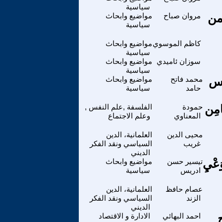
سياسية
من
مروان صباح
مواضيع وابحاث
سياسية
كاظم الموسوي
مواضيع وابحاث
سياسية
سوزان ئاميدي
مواضيع وابحاث
سياسية
يس
محمد فاتح
مواضيع وابحاث
حامد
سياسية
َامِن
حمودة
الفلسفة ,علم النفس ,
المعناوي
وعلم الاجتماع
محيى الدين
العلمانية، الدين
غريب
السياسي ونقد الفكر
الديني
َعْيِ
تيسير حسن
مواضيع وابحاث
ادريس
سياسية
عصام حافظ
العلمانية، الدين
الزند
السياسي ونقد الفكر
الديني
احمد البهائي
الادارة و الاقتصاد