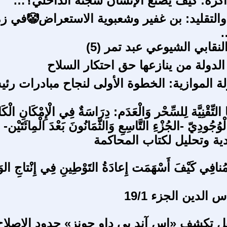
اكرة: كيف يصنع الإنسان سجنه الداخلي؟…
والتقليد: بن غفير وشعبوية الاستعراض🤡في ز
…
نقابي الشيوعي عبد تمر (5)
لدولة من ينازعها حق احتكار السلاح
لة الموازية: الخطوة الأولى لنجاح مبادرات رئ
ا التِّقْنِيَّة لِلسِّحْر وَالْعَدَم: دِرَاسَةٌ فِي الْإِمْكَانِ الْك
وُجُودِيّ -الجُزْءِ التَّاسِعِ وَالثَّمَانُونَ بَعْدَ الْمِائَتَيْن-
ية وتحليل لكتاب المحاكمة
ُنافِي كَيْفَ أَسْهَمَت إِعادَةُ التَوْطِينِ فِي إِنْتاجِ الو
الدين الجزء 19/1
ل تكشف «إس آند بي داو جونز» حدود الإصلاح