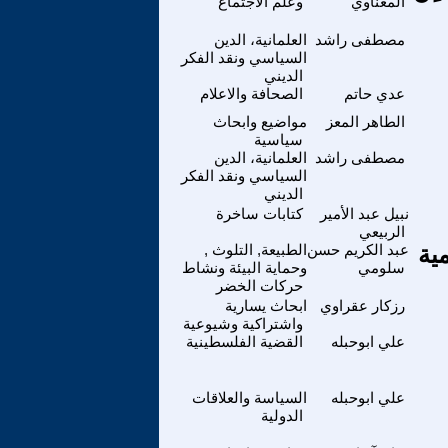
المعناوي
وعلم الاجتماع
مصطفى راشد
العلمانية، الدين
السياسي ونقد الفكر
الديني
عدي حاتم
الصحافة والاعلام
الطاهر المعز
مواضيع وابحاث
سياسية
مصطفى راشد
العلمانية، الدين
السياسي ونقد الفكر
الديني
نبيل عبد الأمير
كتابات ساخرة
الربيعي
ية
عبد الكريم حسن
الطبيعة, التلوث ,
سلومي
وحماية البيئة ونشاط
حركات الخضر
رزكار عقراوي
ابحاث يسارية
واشتراكية وشيوعية
علي ابوحبله
القضية الفلسطينية
علي ابوحبله
السياسة والعلاقات
الدولية