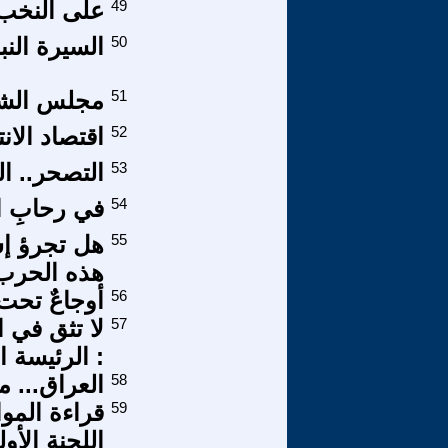
49
على النخب ا
50
السيرة النب
51
مجلس الشع
52
اقتصاد الان
53
التصحر.. ا
54
في رحابِ ال
55
هل تجرؤ إس
هذه الحرب
56
أوجاعٌ تحت
57
لا تثق في 
: الرئيسة ا
58
العراق... م
59
قراءة الموا
اللجنة الأو