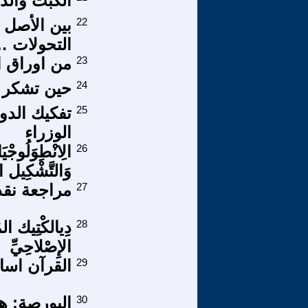
الكبت والذ
22
بين الأصل 
التحولات 
23
من اوراق ال
24
حين تشكر ا
25
تفكيك الدو
الوزراء
26
الِانْطِوَلُوجْيَ
وَالتَّشْكِيل الْ
27
مراجعة نقد
28
دِيالكْتِيك الم
الإِصْلاحِيِّ
29
القرآن اساس 
30
البورصة: ه