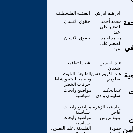
ابراهيم ابراش
القضية الفلسطينية
جعة
محمد أحمد
حقوق الانسان
الصغير على
عيد
محمد أحمد
حقوق الانسان
الصغير على
في
عيد
عبد الحسين
قضايا ثقافية
شعبان
ية
عبد الكريم حسن
الطبيعة, التلوث ,
سلومي
وحماية البيئة ونشاط
حركات الخضر
ت
عبدالحكيم
مواضيع وابحاث
سليمان وادي
سياسية
وداد عبد الزهرة
مواضيع وابحاث
فاخر
سياسية
ن
بثينة تروس
مواضيع وابحاث
سياسية
َامِن
حمودة
الفلسفة ,علم النفس ,