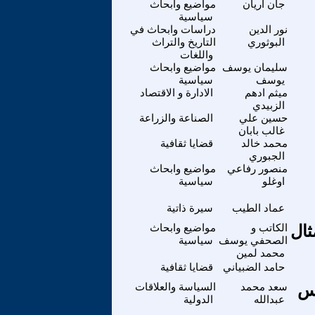
جان آريان
مواضيع وابحاث
سياسية
نور الدين
دراسات وابحاث في
البوثوري
التاريخ والتراث
واللغات
سليمان يوسف
مواضيع وابحاث
يوسف
سياسية
ميثم ادهم
الادارة و الاقتصاد
الزبيدي
حسين علي
الصناعة والزراعة
غالب بابان
محمد خالد
قضايا ثقافية
الجبوري
منصور رفاعي
مواضيع وابحاث
اوغلو
سياسية
عماد الطيب
سيرة ذاتية
ثال
الكاتب و
مواضيع وابحاث
الصحفي يوسف
سياسية
محمد لمين
حامد الضبياني
قضايا ثقافية
يس
سعد محمد
السياسة والعلاقات
عبدالله
الدولية