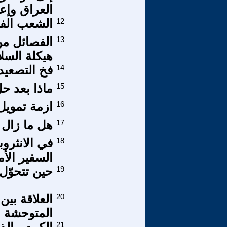
العراق وإعا
12
الشعب الفل
13
الفصائل من
هيكلة السلا
14
فخ التصعيد 
15
ماذا بعد حل
16
ازمة تمويل
17
هل ما زال ا
18
في الانثروب
السفير الأ
19
حين تتحوّل 
20
العلاقة بين
المتوحشة ا
21