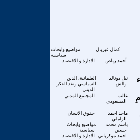
كمال غبريال
مواضيع وابحاث
سياسية
أحمد رباص
الادارة و الاقتصاد
ء
نيل دونالد
العلمانية، الدين
والش
السياسي ونقد الفكر
الديني
مِ
غالب
المجتمع المدني
المسعودي
ماجد احمد
حقوق الانسان
الزاملي
باسم محمد
مواضيع وابحاث
حسين
سياسية
احمد موكرياني
الادارة و الاقتصاد