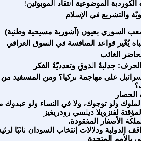
لكوردية الموضوعية انتقاد الموبوئين!
ويّة والتشريع في الإسلام
ب السوري بعيون (آشورية مسيحية وطنية)
تباه يُغّير قواعد المنافسة في السوق العراقي
لحاضر الغائب
حرف: جدليةُ الذوقِ وتعدديّةُ الفكر
رائيل على مهاجمة تركيا؟ ومن المستفيد من
؟
 الحصار
الملوك ولو توجوك، ولا في النساء ولو عبدوك م
لمؤقتة لفنزويلا ديلسي رودريغيز
ملكة الأصفار المفقودة.
قف الدولية ودلالات إنتخاب السودان نائبًا لرئ
لى بالأمم المتحدة