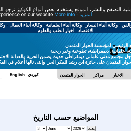
ة التصفح والنشر، الموقع يستخدم بعض أنواع الكوكيز نرجو النق
More info - المزيد
experience on our website
الفن
-
وكالة أنباء اليسار
-
وكالة أنباء العلمانية
-
وكالة أنباء العمال
-
وكا
الاقتصاد
-
اخبار الطب والعلوم
 الرئيسي لمؤسسة الحوار المتمدن
، علمانية، ديمقراطية، تطوعية وغير ربحية
ل مجتمع مدني علماني ديمقراطي حديث يضمن الحرية والعدالة الاجتم
حوار المتمدن على جائزة ابن رشد للفكر الحر والتى نالها أعلام في الفك
كوردي
English
الاخبار
مراكز
الحوار المتمدن
المواضيع حسب التاريخ