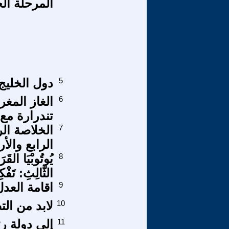
المرحلة ال
5
دول الخليج
6
الغاز المغ
تندرارة مع أ
7
الخلاصة ال
الرابع والأ
8
يُوتُوبْيَا القَر
الثَّالِثِ: تَفْكِ
9
اقامة العدل
10
لابد من ا
11
إلى دولة ر