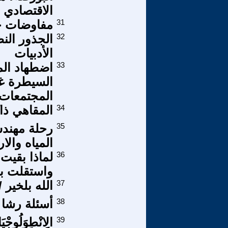
الاقتصادي
31
مفاوضات ح
32
الجذور الن
الأدبيات
33
اضطهاد الم
السيطرة غي
المجتمعات 
34
المقاهي ذا
35
رحلة مهندس
المياه والا
36
لماذا بقيت
واستقلت ب
37
الله بلخير / 
38
أسئلة رشا 
39
الِانْطِوَلُوجْيَ