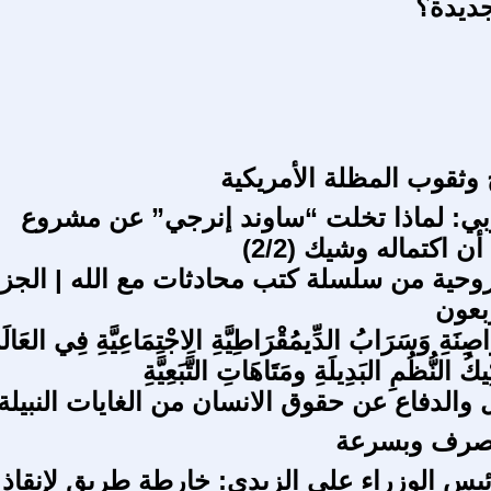
جديدة؟
 وثقوب المظلة الأمريكية
ربي: لماذا تخلت “ساوند إنرجي” عن مشروع
ن اكتماله وشيك (2/2)
روحية من سلسلة كتب محادثات مع الله | الجز
ربعون
َاصِنَةِ وَسَرَابُ الدِّيمُقْرَاطِيَّةِ الِاجْتِمَاعِيَّةِ فِي العَالَ
يكُ النُّظُمِ البَدِيلَةِ ومَتَاهَاتِ التَّبَعِيَّةِ
 والدفاع عن حقوق الانسان من الغايات النبيلة
لتصرف وبسرعة
ئيس الوزراء علي الزيدي: خارطة طريق لإنقاذ