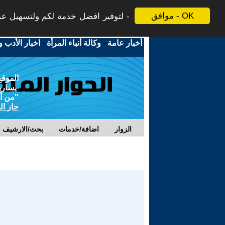
موافق - OK
لتوفير افضل خدمة لكم ولتسهيل عملي
أخبار عامة
-
وكالة أنباء المرأة
-
اخبار الأدب و
الموقع
يسارية
"من أج
حاز ال
الزوار
اضافة/خدمات
بحث/الارشيف