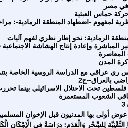
 في مصر
ركة حماس العبثية
ظرية لمفهوم -اضطهاد المنطقة الرمادية-: مرا
نطقة الرمادية: نحو إطار نظري لفهم آليات
ر المباشرة وإعادة إنتاج الهشاشة الاجتماعية 
المعاصرة
كرة المدن
 ري عراقي مع الدراسة الروسية الخاصة بتنم
راضي بالعراق--ج2
 فلسطين تحت الاحتلال الاسرائيلي بينما تحرر
اقي الشعوب المستعمرة
3
عوض أولى بها المدنيون قبل الإخوان المسلمي
ا التِّقْنِيَّة لِلسِّحْر وَالْعَدَم: دِرَاسَةٌ فِي الْإِمْكَانِ الْك