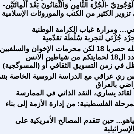
وُجُودِيّ -الْجُزْءِ الثَّامِنِ وَالثَّمَانُونَ بَعْدَ الْمِائَتَيْن-
تزوير الكثير من الكتب والموروثات الإسلامية
عي… ومرارة غياب الكرامة الوطنية
ْد جُزْئي لتجربة سُلْطَة تقدّمية
محرمات الله حصريا 18 لكن محرمات الإخوان والسلفيين
ن شياطين الانس
 في زمن التسويق الثقافي أو (المسوگجية)
 ري عراقي مع الدراسة الروسية الخاصة بتنم
راضي بالعراق
لقائد يساري، النقد الذاتي في الممارسة
رحلة الفلسطينية: من إدارة الأزمة إلى بناء
اهو... حين تتقدم المصالح الأمريكية على
إسرائيلية