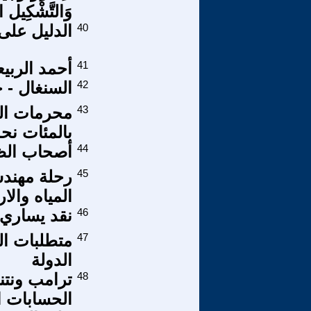
وَالتَّشْكِيل الْ
40
الدليل على 
41
أحمد الربي
42
السنغال - جر
43
بالمئات نحدد ال18 لحمايتكم م
44
أصحاب الظل
45
رحلة مهندس
المياه والا
46
نقد يساري 
47
متطلبات الم
الدولة
48
ترامب ونتني
الحسابات ال