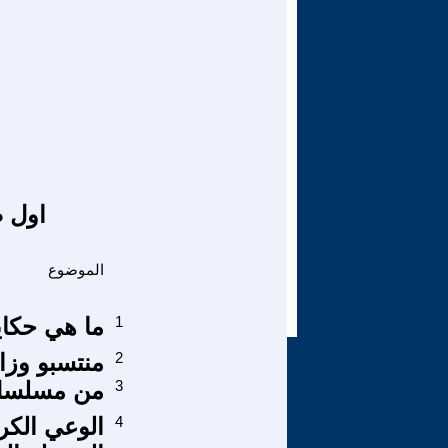
اول ص
الموضوع
1
ما هي حكاي
2
منتسبو وزار
3
من مسلسل 
4
الوعي الكر