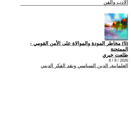
الادب والفن
(5) مخاطر المودة والموالاة على الأمن القومي -
الممتحنة
طلعت خيري
2026 / 8 / 8
العلمانية، الدين السياسي ونقد الفكر الديني