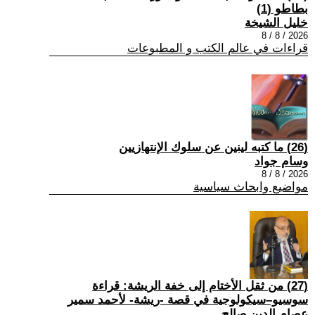
بطاطو (1)
خليل الشيخة
2026 / 8 / 8
قراءات في عالم الكتب و المطبوعات
(26) ما كتبه لينين عن سلوك الإنتهازيين
وسام جواد
2026 / 8 / 8
مواضيع وابحاث سياسية
(27) من ثقل الأختام إلى خفة الريشة: قراءة
سوسيو–سيكولوجية في قصة -ريشة- لأحمد سمير
عصام الدين صالح