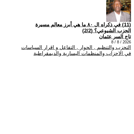
(11) في ذكراه ال ٨٠ ما هي أبرز معالم مسيرة
الحزب الشيوعي؟ (2/2)
تاج السر عثمان
2026 / 8 / 8
التحزب والتنظيم , الحوار , التفاعل و اقرار السياسات
في الاحزاب والمنظمات اليسارية والديمقراطية