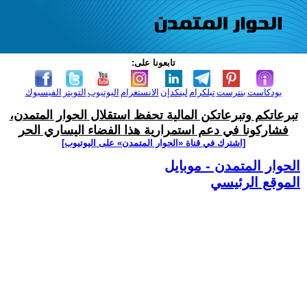
تابعونا على:
بودكاست
بنترست
تيلكرام
لينكدإن
الانستغرام
اليوتيوب
التويتر
الفيسبوك
تبرعاتكم وتبرعاتكن المالية تحفظ استقلال الحوار المتمدن،
فشاركونا في دعم استمرارية هذا الفضاء اليساري الحر
[اشترك في قناة ‫«الحوار المتمدن» على اليوتيوب]
الحوار المتمدن - موبايل
الموقع الرئيسي