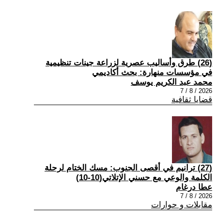
(26) طرق وأساليب عصرية لزراعة جينات تنظيمية
في مؤسسات منهارة: بحث أكاديمي
محمد عبد الكريم يوسف
2026 / 8 / 7
قضايا ثقافية
(27) ترانيم في أقصى الجنوب: مسك الختام لرحلة
الكلمة والوعي مع حسني الإتلاتي(10-10)
عطا درغام
2026 / 8 / 7
مقابلات و حوارات