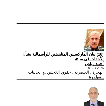
(18) بيان الماركسيين المناهضين للرأسمالية بشأن
الأحداث في سبتة
أحمد رباص
2026 / 8 / 8
الهجرة , العنصرية , حقوق اللاجئين ,و الجاليات
المهاجرة