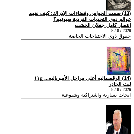
(13) صمت الحواس وفضاءات الإدراك: كيف نفهم
عوالم ذوي التحديات الفردية بعيونهم؟
انتصار كامل جفلان الخشت
2026 / 8 / 8
حقوق ذوي الاحتياجات الخاصة
(14) الرقسماليه أعلى مراحل الأمبرياليه... ج١١
ليث الجادر
2026 / 8 / 8
ابحاث يسارية واشتراكية وشيوعية