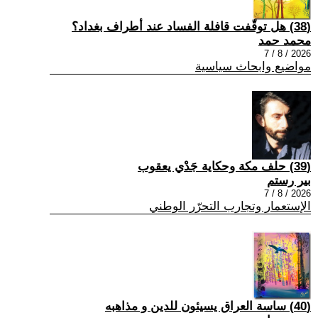
(38) هل توقّفت قافلة الفساد عند أطراف بغداد؟
محمد حمد
2026 / 8 / 7
مواضيع وابحاث سياسية
(39) حلف مكة وحكاية جَدْي يعقوب
بير رستم
2026 / 8 / 7
الإستعمار وتجارب التحرّر الوطني
(40) ساسة العراق يسيئون للدين و مذاهبه