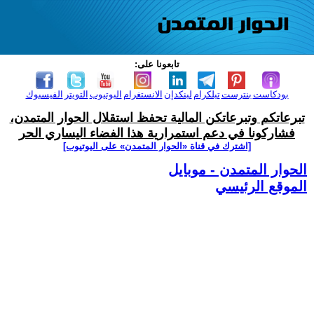
تابعونا على:
بودكاست
بنترست
تيلكرام
لينكدإن
الانستغرام
اليوتيوب
التويتر
الفيسبوك
تبرعاتكم وتبرعاتكن المالية تحفظ استقلال الحوار المتمدن،
فشاركونا في دعم استمرارية هذا الفضاء اليساري الحر
[اشترك في قناة ‫«الحوار المتمدن» على اليوتيوب]
الحوار المتمدن - موبايل
الموقع الرئيسي