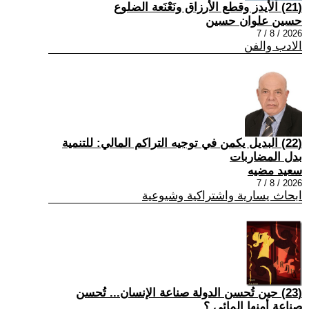
(21) الأيدز وقطع الأرزاق ونَعْنَعة الضلوع
حسين علوان حسين
2026 / 8 / 7
الادب والفن
(22) البديل يكمن في توجيه التراكم المالي: للتنمية
بدل المضاربات
سعيد مضيه
2026 / 8 / 7
ابحاث يسارية واشتراكية وشيوعية
(23) حين تُحسن الدولة صناعة الإنسان... تُحسن
صناعة أمنها المائي.؟