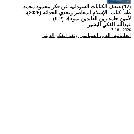
(17) ضعف الكتابات السودانية عن فكر محمود محمد
طه- كتاب: الإسلام المعاصر وتحدي الحداثة (2025)،
لأمين حامد زين العابدين نموذجًا (2-9)
عبدالله الفكي البشير
2026 / 8 / 7
العلمانية، الدين السياسي ونقد الفكر الديني