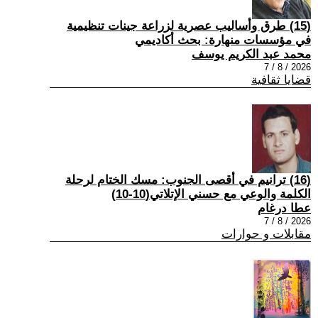
(15) طرق وأساليب عصرية لزراعة جينات تنظيمية
في مؤسسات منهارة: بحث أكاديمي
محمد عبد الكريم يوسف
2026 / 8 / 7
قضايا ثقافية
(16) ترانيم في أقصى الجنوب: مسك الختام لرحلة
الكلمة والوعي مع حسني الإتلاتي(10-10)
عطا درغام
2026 / 8 / 7
مقابلات و حوارات