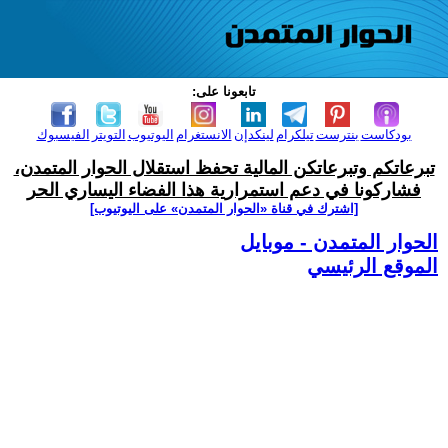
تابعونا على:
بودكاست
بنترست
تيلكرام
لينكدإن
الانستغرام
اليوتيوب
التويتر
الفيسبوك
تبرعاتكم وتبرعاتكن المالية تحفظ استقلال الحوار المتمدن،
فشاركونا في دعم استمرارية هذا الفضاء اليساري الحر
[اشترك في قناة ‫«الحوار المتمدن» على اليوتيوب]
الحوار المتمدن - موبايل
الموقع الرئيسي