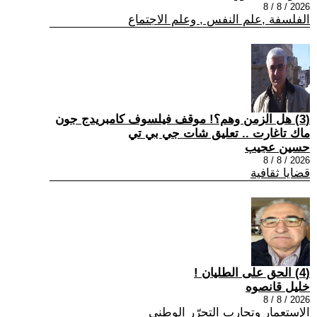
2026 / 8 / 8
الفلسفة ,علم النفس , وعلم الاجتماع
(3) هل الزمن وهم؟! موقف فيلسوف كامبريدج جون
ماك تاغارت .. تعليق شات جي بي تي
حسين عجيب
2026 / 8 / 8
قضايا ثقافية
(4) الحق على الطليان !
خليل قانصوه
2026 / 8 / 8
الإستعمار وتجارب التحرّر الوطني