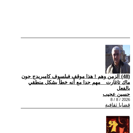
(48) الزمن وهم ! هذا موقف فيلسوف كامبريدج جون
ماك تاغارت _ مهم جدا مع أنه خطأ بشكل منطقي
بالفعل
حسين عجيب
2026 / 8 / 8
قضايا ثقافية