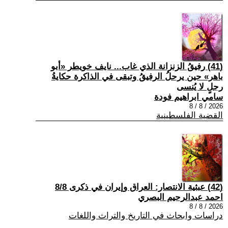
(41) رفيقُ الزنزانة الذي غاب... نايف خويطر «أبو
باهر» حين يرحلُ الرفيقُ وتبقى في الذاكرة حكايةُ
رجلٍ لا يُنسى
سامي ابراهيم فودة
2026 / 8 / 8
القضية الفلسطينية
(42) عبثية الانتصار: العراق وإيران في ذكرى 8/8
احمد عبدالرحيم البصري
2026 / 8 / 8
دراسات وابحاث في التاريخ والتراث واللغات