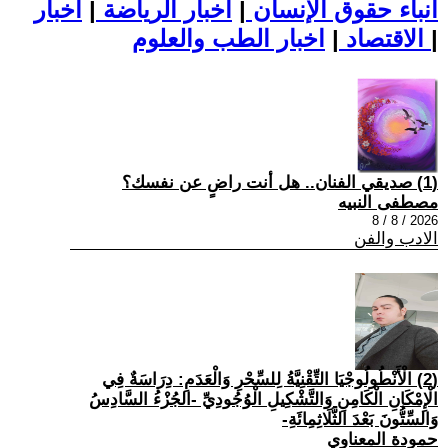
أنباء حقوق الإنسان
|
اخبار الرياضة
|
اخبار
|
اخبار الطب والعلوم
الاقتصاد
|
(1) صديقي الفنان.. هل أنت راضٍ عن نفسك؟
مصطفى النبيه
2026 / 8 / 8
الادب والفن
(2) الْأَنْطُولُوجْيَا التِّقْنِيَّةُ لِلسِّحْرِ وَالْعَدَمِ: دِرَاسَةٌ فِي
الْإِمْكَانِ الْكَامِنِ وَالتَّشْكِيلِ الْوُجُودِيِّ -الجُزْءُ السَّادِسُ
وَالسِّتُّونَ بَعْدَ الثَّلَاثِمِائَةِ-
حمودة المعناوي