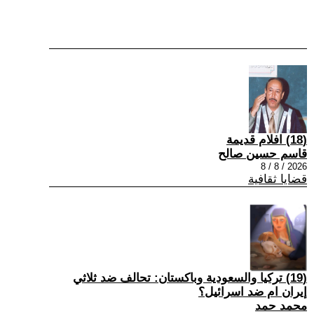
(18) افلام قديمة
قاسم حسين صالح
2026 / 8 / 8
قضايا ثقافية
(19) تركيا والسعودية وباكستان: تحالف ضد ثلاثي
إيران ام ضد اسرائيل؟
محمد حمد