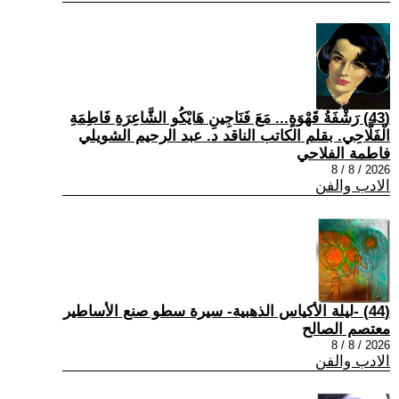
(43) رَشْفَةُ قَهْوَةٍ... مَعَ فَنَاجِينِ هَايْكُو الشَّاعِرَةِ فَاطِمَةِ
الْفَلَّاحِي. بقلم الكاتب الناقد د. عبد الرحيم الشويلي
فاطمة الفلاحي
2026 / 8 / 8
الادب والفن
(44) -ليلة الأكياس الذهبية- سيرة سطو صنع الأساطير
معتصم الصالح
2026 / 8 / 8
الادب والفن