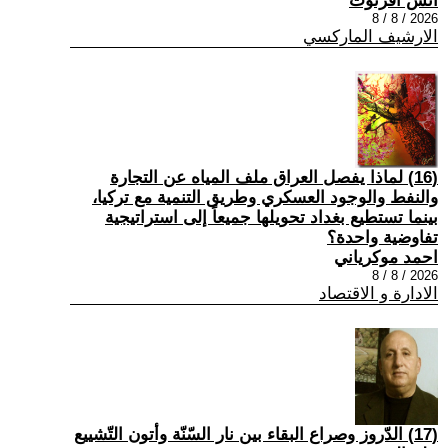
أنس أفرتوت
2026 / 8 / 8
الارشيف الماركسي
(16) لماذا يفصل العراق ملف المياه عن التجارة
والنفط والوجود العسكري وطريق التنمية مع تركيا،
بينما تستطيع بغداد تحويلها جميعاً إلى استراتيجية
تفاوضية واحدة؟
احمد موكرياني
2026 / 8 / 8
الادارة و الاقتصاد
(17) الدّروز وصراع البقاء بين نار السّنّة وأتون التّشييع