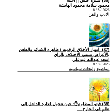
(36) كسرة عيش || أغنية
محمود سلامة محمود الهايشة
2026 / 8 / 8
الادب والفن
(37) -انهيار الأخلاق الرقمية-/ ظاهرة الشتائم والطعن
بالأعراض بسبب الاختلاف بالراي
اسعد عبدالله عبدعلي
2026 / 8 / 8
مواضيع وابحاث سياسية
(38) فيتو المظلوم✋: حين تتحول قذارة الداخل إلى
ظلمٍ في الخارج …