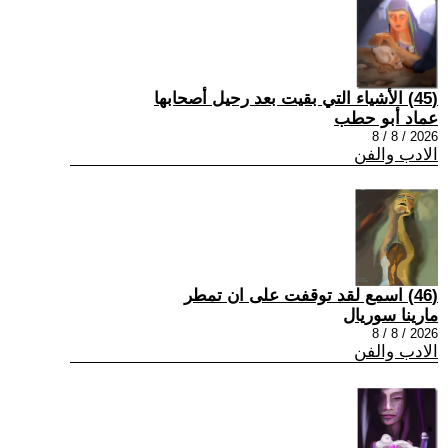
(45) الأشياء التي بقيت بعد رحيل أصحابها
عماد أبو حطب
2026 / 8 / 8
الادب والفن
(46) اسمع لقد توقفت على ان تمطر
مارينا سوريال
2026 / 8 / 8
الادب والفن