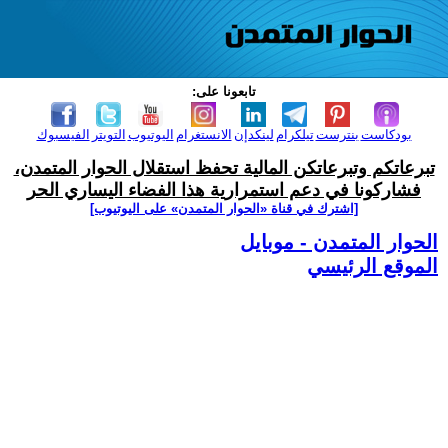
تابعونا على:
بودكاست
بنترست
تيلكرام
لينكدإن
الانستغرام
اليوتيوب
التويتر
الفيسبوك
تبرعاتكم وتبرعاتكن المالية تحفظ استقلال الحوار المتمدن،
فشاركونا في دعم استمرارية هذا الفضاء اليساري الحر
[اشترك في قناة ‫«الحوار المتمدن» على اليوتيوب]
الحوار المتمدن - موبايل
الموقع الرئيسي