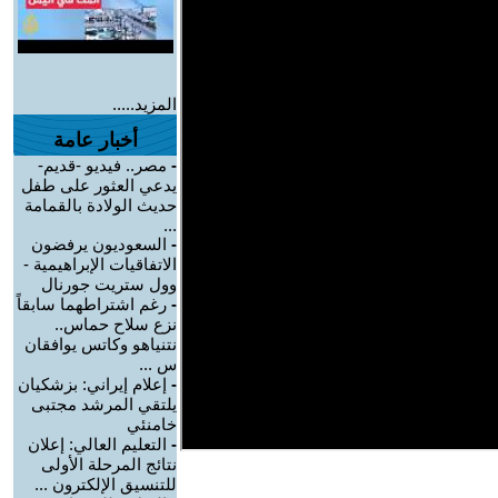
المزيد.....
أخبار عامة
-
مصر.. فيديو -قديم-
يدعي العثور على طفل
حديث الولادة بالقمامة
...
-
السعوديون يرفضون
الاتفاقيات الإبراهيمية -
وول ستريت جورنال
-
رغم اشتراطهما سابقاً
نزع سلاح حماس..
نتنياهو وكاتس يوافقان
س ...
-
إعلام إيراني: بزشكيان
يلتقي المرشد مجتبى
خامنئي
-
التعليم العالي: إعلان
نتائج المرحلة الأولى
للتنسيق الإلكترون ...