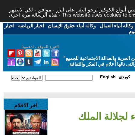
 أنواع الكوكيز نرجو النقر على الزر - موافق - لكي لاتظهر
This website uses cookies to ensure you ge
وكالة أنباء العمال
-
وكالة أنباء حقوق الإنسان
-
اخبار الرياضة
-
اخبار
لوم
التبرع للموقع - ادعمونا
حرية والعدالة الاجتماعية للجميع
"
تى نالها أعلام في الفكر والثقافة
كوردي
English
اخر الافلام
ء لجلالة الملك