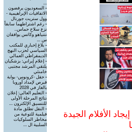
...
-
السعوديون يرفضون
الاتفاقيات الإبراهيمية -
وول ستريت جورنال
-
رغم اشتراطهما سابقاً
نزع سلاح حماس..
نتنياهو وكاتس يوافقان
س ...
-
بلاغ إخباري للمكتب
السياسي لحزب النهج
الديمقراطي العمالي
-
إعلام إيراني: بزشكيان
يلتقي المرشد مجتبى
خامنئي
-
حقل -كرونوس- بوابة
قبرص لإمداد أوروبا
بالغاز في 2028
-
التعليم العالي: إعلان
نتائج المرحلة الأولى
للتنسيق الإلكترون ...
-
النقل تطلق مادة
جاد الأفلام الجيدة
فيلمية للتوعية من
مخاطر السلوكيات
ا
السلبية ال ...