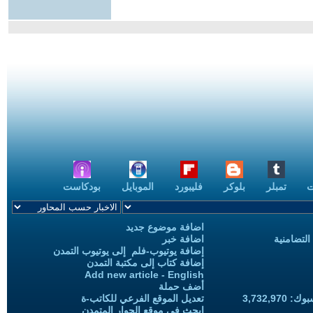
ت
تمبلر
بلوكر
فليبورد
الموبايل
بودكاست
اضافة موضوع جديد
التضامنية
اضافة خبر
إضافة يوتيوب-فلم إلى يوتيوب التمدن
إضافة كتاب إلى مكتبة التمدن
Add new article - English
أضف حملة
3,732,97
تعديل الموقع الفرعي للكاتب-ة
ابحث في موقع الحوار المتمدن