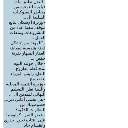
-
النقل تطلق مادة
فيلمية للتوعية من
مخاطر السلوكيات
السلبية ال ...
-
وزيرة الإسكان تتابع
موقف تنفيذ عدد من
المشروعات وملفات
العمل ...
-
“المهندسين”تشكل
لجنة هندسية لمعاينة
العقار المنهار بقرية
جفص ...
-
خلال جولته اليوم
بمحافظة مطروح:
النقل: رئيس الوزراء
يتفقد مح ...
-
وزيرة التنمية المحلية
والبيئة تعلن التسليم
النهائي للمدفن ال ...
-
هل تحمي أغاني ديزني
خصوصيتك من
النظارات الذكية؟
-
عصر النمر.. كولومبيا
على أعتاب تحول جذري
وانقسام حاد