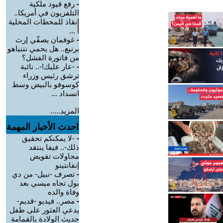
-
رفع قيود ملكية
التلفزيون في أمريكا..
إنقاذ للمحطات المحلية
أ ...
-
غوفمان يصفّي إرث
برنيع.. هل يحمي نتنياهو
من فاتورة الفشل؟
-
-عار عليك!-.. نائبة
ترشق رئيس وزراء
كوسوفو بالبيض وسط
انسداد ...
المزيد.....
احدث الأخبار المهمة
-
-لا يمكنكم تحقيق
ذلك-.. فيفا ينتقد
محاولات تقويض
إنفانتينو
-
تصرف -نبيل- من دي
بول تجاه ميسي بعد
وفاة والده
-
مصر.. فيديو -قديم-
يدعي العثور على طفل
حديث الولادة بالقمامة