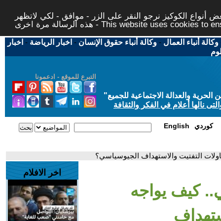
 أنواع الكوكيز نرجو النقر على الزر - موافق - لكي لاتظهر
This website uses cookies to ensure you ge
وكالة أنباء العمال
-
وكالة أنباء حقوق الإنسان
-
اخبار الرياضة
-
اخبار
لوم
التبرع للموقع - ادعمونا
حرية والعدالة الاجتماعية للجميع
"
تى نالها أعلام في الفكر والثقافة
كوردي
English
حاولات التفتيت والاستهداف الجيوسياسي؟
اخر الافلام
ي.. كيف يواجه
ستهداف