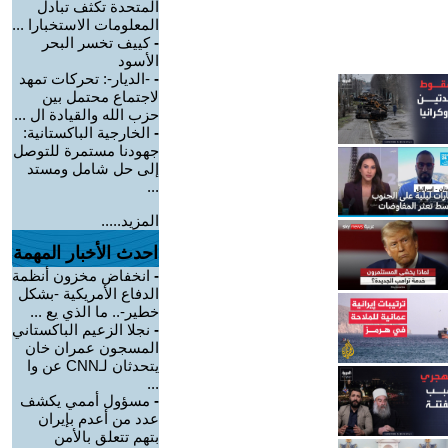
المتحدة تكثف تبادل
المعلومات الاستخبارا ...
-
كييف تخسر البحر
الأسود
-
-الديار-: تحركات تمهد
لاجتماع محتمل بين
حزب الله والقيادة ال ...
-
الخارجية الباكستانية:
جهودنا مستمرة للتوصل
إلى حل شامل ومستد
...
المزيد.....
احدث الأخبار المهمة
-
انخفاض مخزون أنظمة
الدفاع الأمريكية -بشكل
خطير-.. ما الذي يع ...
-
نجلا الزعيم الباكستاني
المسجون عمران خان
يتحدثان لـCNN عن وا
...
-
مسؤول أممي يكشف
عدد من أعدم بإيران
بتهم تتعلق بالأمن