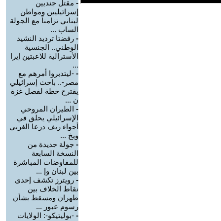
-
مقتل جنديين
إسرائيليين ومواطن
لبناني تزامناً مع الجولة
الساب ...
-
رفضتا ترديد النشيد
الوطني.. الجنسية
الأسترالية للاعبتين إيرا
...
-
-ليتدبروا أمرهم مع
مصر-.. باحث إسرائيلي
يقترح خطة لفصل غزة
ن ...
-
الطيران المروحي
الإسرائيلي يحلق في
أجواء ريف درعا الغربي
ويخ ...
-
جولة جديدة من
النسخة السابعة
للمفاوضات المباشرة
بين لبنان وإ ...
-
رويترز تكشف إحدى
نقاط الخلاف بين
طهران ومسقط بشأن
رسوم عبور ...
-
-بوليتيكو-: الولايات