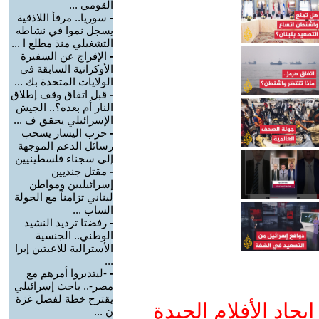
القومي ...
-
سوريا.. مرفأ اللاذقية
يسجل نموا في نشاطه
التشغيلي منذ مطلع ا ...
-
الإفراج عن السفيرة
الأوكرانية السابقة في
الولايات المتحدة بك ...
-
قبل اتفاق وقف إطلاق
النار أم بعده؟.. الجيش
الإسرائيلي يحقق ف ...
-
حزب اليسار يسحب
رسائل الدعم الموجهة
إلى سجناء فلسطينيين
-
مقتل جنديين
إسرائيليين ومواطن
لبناني تزامناً مع الجولة
الساب ...
-
رفضتا ترديد النشيد
الوطني.. الجنسية
الأسترالية للاعبتين إيرا
...
-
-ليتدبروا أمرهم مع
مصر-.. باحث إسرائيلي
يقترح خطة لفصل غزة
جاد الأفلام الجيدة
ن ...