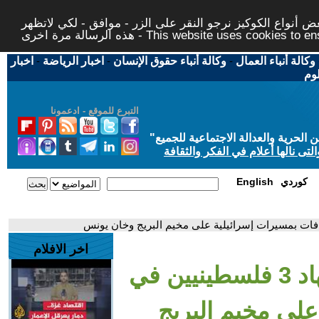
 أنواع الكوكيز نرجو النقر على الزر - موافق - لكي لاتظهر
This website uses cookies to ensure you ge
وكالة أنباء العمال
-
وكالة أنباء حقوق الإنسان
-
اخبار الرياضة
-
اخبار
لوم
التبرع للموقع - ادعمونا
حرية والعدالة الاجتماعية للجميع
"
تى نالها أعلام في الفكر والثقافة
كوردي
English
اخر الافلام
- مصادر طبية: استشهاد 3 فلسطينيين في
على مخيم البريج