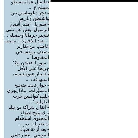
تفاصيل عملية سطو
مسلح ع ...
-
توتر دبلوماسي بين
واشنطن وباريس
-
سوريا.. -منبر أنصار
الرسول- يعلن عن تبني
تفجير جرمانا وحصيلة ...
-
-نفاد الذخيرة-.. ترامب
غاضب من تقارير
تضعف موقفه في
المفاوضا ...
-
سوريا: قتيلان و13
جريحا على الأقل
بانفجار عبوة ناسفة
استهدفت ...
-
حوار تحت ضجيج
المسيّرات.. ماذا يجري
خلف كواليس حرب
أوكرانيا؟ ...
-
اتفاق شراكة مع تيك
توك يتيح لصناع
المحتوى استخدام
شخصيات ديز ...
-
بعد أزمة ضياء
العوضي.. مصر تلغي