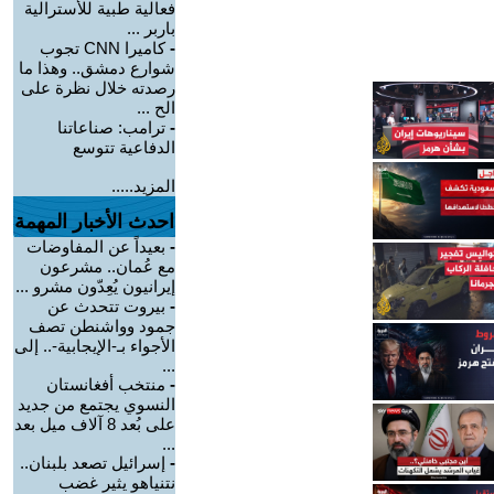
فعالية طبية للأسترالية
باربر ...
-
كاميرا CNN تجوب
شوارع دمشق.. وهذا ما
رصدته خلال نظرة على
الح ...
-
ترامب: صناعاتنا
الدفاعية تتوسع
المزيد.....
احدث الأخبار المهمة
-
بعيداً عن المفاوضات
مع عُمان.. مشرعون
إيرانيون يُعِدّون مشرو ...
-
بيروت تتحدث عن
جمود وواشنطن تصف
الأجواء بـ-الإيجابية-.. إلى
...
-
منتخب أفغانستان
النسوي يجتمع من جديد
على بُعد 8 آلاف ميل بعد
...
-
إسرائيل تصعد بلبنان..
نتنياهو يثير غضب