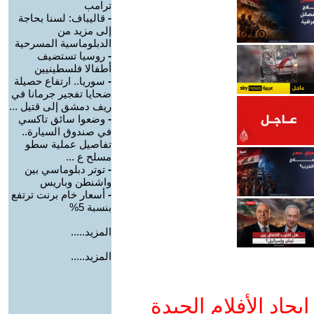
ترامب
-
قاليباف: لسنا بحاجة
إلى مزيد من
الدبلوماسية المسرحية
-
روسيا تستضيف
أطفالا فلسطينيين
-
سوريا.. ارتفاع حصيلة
ضحايا تفجير جرمانا في
ريف دمشق إلى قتيل ...
-
وضعوا سائق تاكسي
في صندوق السيارة..
تفاصيل عملية سطو
مسلح ع ...
-
توتر دبلوماسي بين
واشنطن وباريس
-
أسعار خام برنت ترتفع
بنسبة 5%
المزيد.....
المزيد.....
جاد الأفلام الجيدة