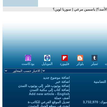
لأسد؟| ياسمين مرعي | سوريا لوين؟
ت
تمبلر
بلوكر
فليبورد
الموبايل
بودكاست
اضافة موضوع جديد
التضامنية
اضافة خبر
إضافة يوتيوب-فلم إلى يوتيوب التمدن
إضافة كتاب إلى مكتبة التمدن
Add new article - English
أضف حملة
3,732,97
تعديل الموقع الفرعي للكاتب-ة
ابحث في موقع الحوار المتمدن