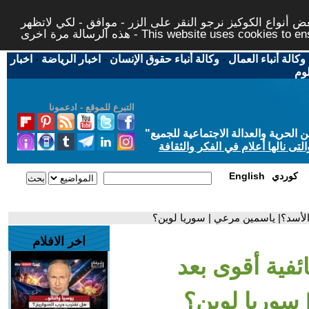
 أنواع الكوكيز نرجو النقر على الزر - موافق - لكي لاتظهر
This website uses cookies to ensure you ge
وكالة أنباء العمال
-
وكالة أنباء حقوق الإنسان
-
اخبار الرياضة
-
اخبار
لوم
التبرع للموقع - ادعمونا
حرية والعدالة الاجتماعية للجميع
"
تى نالها أعلام في الفكر والثقافة
كوردي
English
لأسد؟| ياسمين مرعي | سوريا لوين؟
اخر الافلام
فية أقوى بعد
سوريا لوين؟