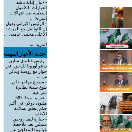
-
-بيان إدانة بأشد
العبارات- لـ8 دول
إسلامية ضد انتهاكات
إسرائ ...
-
الرئيس الإيراني يقول
إن التواصل مع المرشد
الأعلى مجتبى خامنئ ...
المزيد.....
احدث الأخبار المهمة
-
رئيس فنلندي سابق
يدعو أوروبا للدخول في
حوار مع روسيا ويذكر
س ...
-
مصرع مهاجر حاول
بلوغ سبتة بطائرة
شراعية
-
تغريم -ميتا- 567
مليون دولار، في أكبر
حكم يتعلق بسلامة
الأطف ...
-
خبازة تُنقذ زوجين
مسنّين بعد ملاحظة
غيابهما المفاجئ عن