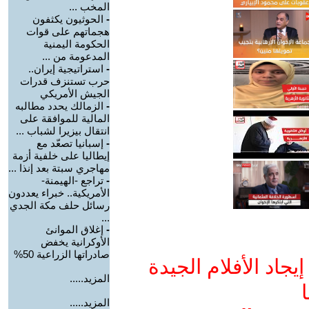
المخب ...
-
الحوثيون يكثفون
هجماتهم على قوات
الحكومة اليمنية
المدعومة من ...
-
استراتيجية إيران..
حرب تستنزف قدرات
الجيش الأمريكي
-
الزمالك يحدد مطالبه
المالية للموافقة على
انتقال بيزيرا لشباب ...
-
إسبانيا تصعّد مع
إيطاليا على خلفية أزمة
مهاجري سبتة بعد إنذا ...
-
تراجع -الهيمنة-
الأمريكية.. خبراء يعددون
رسائل حلف مكة الجدي
...
-
إغلاق الموانئ
الأوكرانية يخفض
صادراتها الزراعية 50%
جاد الأفلام الجيدة
المزيد.....
ا
المزيد.....