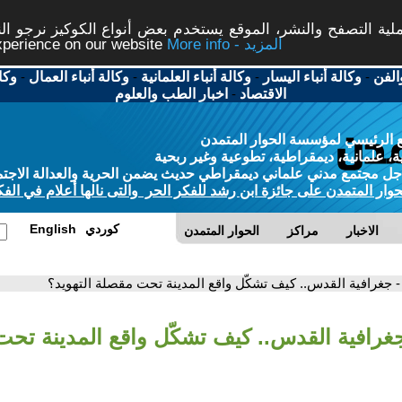
ة التصفح والنشر، الموقع يستخدم بعض أنواع الكوكيز نرجو النق
More info - المزيد
experience on our website
الفن
-
وكالة أنباء اليسار
-
وكالة أنباء العلمانية
-
وكالة أنباء العمال
-
وكا
الاقتصاد
-
اخبار الطب والعلوم
 الرئيسي لمؤسسة الحوار المتمدن
، علمانية، ديمقراطية، تطوعية وغير ربحية
ل مجتمع مدني علماني ديمقراطي حديث يضمن الحرية والعدالة الاجتم
حوار المتمدن على جائزة ابن رشد للفكر الحر والتى نالها أعلام في الفك
كوردي
English
الاخبار
مراكز
الحوار المتمدن
- جغرافية القدس.. كيف تشكّل واقع المدينة تحت مقصلة التهويد؟
جغرافية القدس.. كيف تشكّل واقع المدينة تح