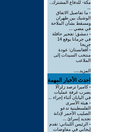
مكة- للدفاع المشترك..
...
-
ما تفاصيل الاتفاق
الوشيك بين طهران
ومسقط بشأن الملاحة
في مضي ...
-
دمشق: تفجير حافلة
في جرمانا يوقع 14
جريحا
-
أفغانستان: عودة
منتخب السيدات إلى
الملاعب
المزيد.....
احدث الأخبار المهمة
-
كاميرا ترصد زلزالًا
يضرب غرفة عمليات
في اليابان أثناء إجراء ...
-
هيئة الأسرى
الفلسطينية تدعو
الصليب الأحمر لإدانة
تجديد إسرائ ...
-
الرئيس اللبناني: تقدم
إيجابي في مفاوضات