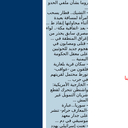
روما بشأن ملفي الحدو
...
-
التشيك.. قطار يسحب
امرأة لمسافة بعيدة
أثناء محاولتها إنقاذ ط ...
-
بعد -اتفاقية مكة-.. لواء
مصري سابق يحذر من
إغراق المنطقة في ...
-
قتلى ومصابون في
هجوم جديد للحوثيين
على معقل الحكومة
اليمنية ...
-
سكان قرية بلغارية
قلقون من -عواقب-
تورط محتمل لقريتهم
ا
في حرب ...
-
الخارجية الأمريكية:
واشنطن تتحرك لقطع
شريان التمويل غير
المش ...
-
سوريا...عبارة
-المعازف حرام- تنشر
على جدار معهد
موسيقي في دم ...
-
تعنت إسرائيلي يهدد