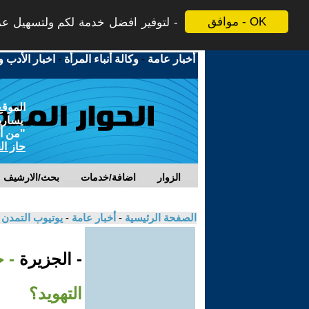
موافق - OK
لتوفير افضل خدمة لكم ولتسهيل عملي
أخبار عامة
-
وكالة أنباء المرأة
-
اخبار الأدب و
الموقع
يسارية
"من أج
حاز ال
الزوار
اضافة/خدمات
بحث/الارشيف
الصفحة الرئيسية
-
أخبار عامة
-
يوتيوب التمدن
- الجزيرة
- 
التهويد؟