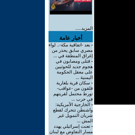
المزيد.....
أخبار عامة
-
بعد -اتفاقية مكة-.. لواء
مصري سابق يحذر من
إغراق المنطقة في ...
-
قتلى ومصابون في
هجوم جديد للحوثيين
على معقل الحكومة
اليمنية ...
-
سكان قرية بلغارية
قلقون من -عواقب-
تورط محتمل لقريتهم
في حرب ...
-
الخارجية الأمريكية:
واشنطن تتحرك لقطع
شريان التمويل غير
المش ...
-
تعنت إسرائيلي يهدد
مسار التفاوض مع لبنان