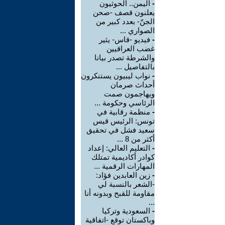
-
اليمن.. الحوثيون
يعلنون قصف -صحن
الجنّ- بعدد كبير من
الصواري ...
-
فيديو -قاس- يثير
غضب العراقيين
والشرطة تصدر بيانا
بالتفاصيل ...
-
نواب ليبيون يستنكرون
أحداث صرمان
ويهاجمون صمت
الرئاسي وحكومة ...
-
منظمة رقابية في
تونس: الرئيس قيس
سعيد فشل في تحقيق
أكثر من 8 ...
-
التعليم العالي: إعداد
كوادر أكاديمية تمتلك
المهارات الرقمية ...
-
زين العابدين فؤاد:
-الشعر بالنسبة لي
مقاومة للقبح وبدونه أنا
...
-
السعودية وتركيا
وباكستان توقع -اتفاقية