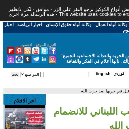
 أنواع الكوكيز نرجو النقر على الزر - موافق - لكي لاتظهر
This website uses cookies to ensure you ge
وكالة أنباء العمال
-
وكالة أنباء حقوق الإنسان
-
اخبار الرياضة
-
اخبار
لوم
التبرع للموقع - ادعمونا
حرية والعدالة الاجتماعية للجميع
"
تى نالها أعلام في الفكر والثقافة
كوردي
English
ائيل في حربها ضد حزب الله
اخر الافلام
ب اللبناني للانضمام
الله