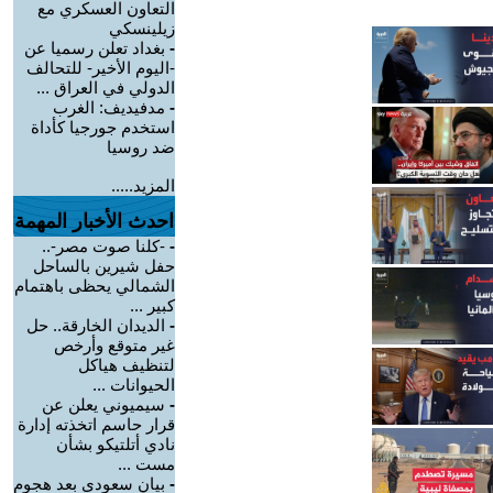
التعاون العسكري مع
زيلينسكي
-
بغداد تعلن رسميا عن
-اليوم الأخير- للتحالف
الدولي في العراق ...
-
مدفيديف: الغرب
استخدم جورجيا كأداة
ضد روسيا
المزيد.....
احدث الأخبار المهمة
-
-كلنا صوت مصر-..
حفل شيرين بالساحل
الشمالي يحظى باهتمام
كبير ...
-
الديدان الخارقة.. حل
غير متوقع وأرخص
لتنظيف هياكل
الحيوانات ...
-
سيميوني يعلن عن
قرار حاسم اتخذته إدارة
نادي أتلتيكو بشأن
مست ...
-
بيان سعودي بعد هجوم