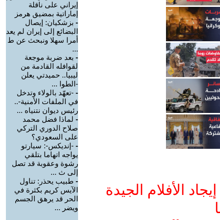
إيراني على ناقلة
إماراتية بمضيق هرمز
-
بزشكيان: إيصال
البضائع إلى إيران لم يعد
أمرا سهلا ونبحث عن ط
...
-
بعد ضربة موجعة
لقوافله القادمة من
ليبيا.. حميدتي يعلن
-الطوا ...
-
-تعهّد بالولاء وتدخل
في الملفات الأمنية-..
رئيس ديوان نتنياه ...
-
لماذا فضل محمد
صلاح الدوري التركي
على السعودي؟
-
-إنديكس-: سيارتو
يواجه اتهاما بتلقي
رشوة وعقوبة قد تصل
إلى ث ...
-
طبيب يحذر: تناول
جاد الأفلام الجيدة
الآيس كريم بكثرة في
الحر قد يرهق الجسم
ا
ويضر ...