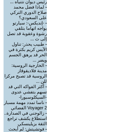
رئيس ديوان نتنياه ...
-
لماذا فضل محمد
صلاح الدوري التركي
على السعودي؟
-
-إنديكس-: سيارتو
يواجه اتهاما بتلقي
رشوة وعقوبة قد تصل
إلى ث ...
-
طبيب يحذر: تناول
الآيس كريم بكثرة في
الحر قد يرهق الجسم
ويضر ...
-
الخارجية الروسية:
مدينة فلاديقوقاز
الروسية قد تصبح مركزا
للن ...
-
أكثر الفواكه التي قد
تسهم بتفشي عدوى
-السيكلوسبورا-
-
ناسا تمدد مهمة مسبار
Voyager 2 الفضائي
-
زالوجني في الصدارة..
استطلاع يكشف تراجع
الثقة بزيلينسكي
-
فوتشيتش: لم أبحث