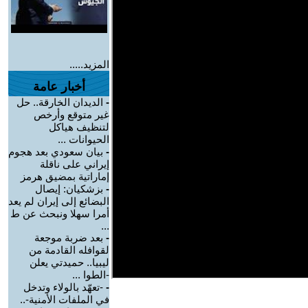
المزيد.....
أخبار عامة
-
الديدان الخارقة.. حل
غير متوقع وأرخص
لتنظيف هياكل
الحيوانات ...
-
بيان سعودي بعد هجوم
إيراني على ناقلة
إماراتية بمضيق هرمز
-
بزشكيان: إيصال
البضائع إلى إيران لم يعد
أمرا سهلا ونبحث عن ط
...
-
بعد ضربة موجعة
لقوافله القادمة من
ليبيا.. حميدتي يعلن
-الطوا ...
-
-تعهّد بالولاء وتدخل
في الملفات الأمنية-..