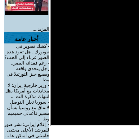
المزيد.....
أخبار عامة
-
كشك تصوير في
نيويورك.. هل تقود هذه
الصور غرباء إلى الحب؟
-
رغم فقدانه البصر..
رجل يتحدى واقعه
ويصنع خبز التورتيلا في
مط ...
-
وزير خارجية إيران: لا
محادثات مع أمريكا بظل
انتهاك مذكرة الت ...
-
سوريا تعلن التوصل
لاتفاق مع روسيا بشأن
مصير قاعدتي حميميم
وط ...
-
إعلام إيراني: نشر صور
للمرشد الأعلى مجتبى
خامنئي في أماكن عا ...