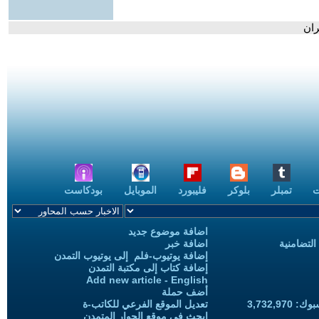
ت
تمبلر
بلوكر
فليبورد
الموبايل
بودكاست
اضافة موضوع جديد
التضامنية
اضافة خبر
إضافة يوتيوب-فلم إلى يوتيوب التمدن
إضافة كتاب إلى مكتبة التمدن
Add new article - English
أضف حملة
3,732,97
تعديل الموقع الفرعي للكاتب-ة
ابحث في موقع الحوار المتمدن