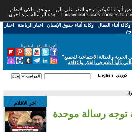
 أنواع الكوكيز نرجو النقر على الزر - موافق - لكي لاتظهر
This website uses cookies to ensure you ge
وكالة أنباء العمال
-
وكالة أنباء حقوق الإنسان
-
اخبار الرياضة
-
اخبار
لوم
التبرع للموقع - ادعمونا
حرية والعدالة الاجتماعية للجميع
"
تى نالها أعلام في الفكر والثقافة
كوردي
English
اخر الافلام
اسع.. 22 دولة توجه رسالة موحدة