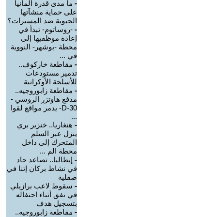
-
ما مدى قدرة ألمانيا
على حماية منشآتها
الحيوية ضد المسيرات؟
-
-روساتوم- تبدأ في
إعادة موظفيها إلى
محطة -بوشهر- النووية
في ...
-
مقاطعة خاركوف..
تدمير مستودعات
للأسلحة الأوكرانية
-
مقاطعة زابوروجيه..
مدفع هاوتزر الروسي -
D-30- يدمر مواقع لقوا
...
-
هنغاريا.. خنزير بري
ينزل عبر السلم
المتحرك إلى داخل
محطة الم ...
-
إيطاليا.. تصاعد حاد
في نشاط بركان إتنا في
صقلية
-
سقوط لاعب برازيلي
في نفق أثناء احتفاله
بتسجيل هدف
-
مقاطعة زابوروجيه..