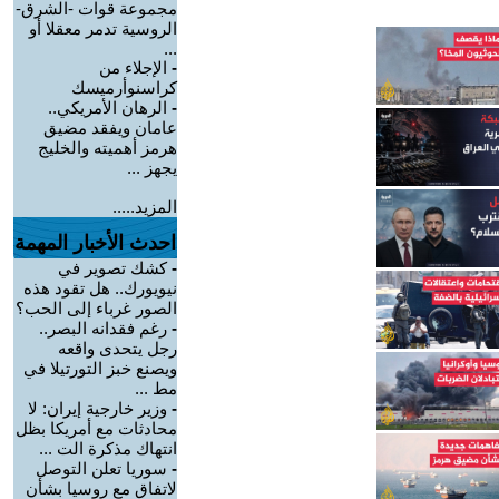
مجموعة قوات -الشرق-
الروسية تدمر معقلا أو
...
-
الإجلاء من
كراسنوأرميسك
-
الرهان الأمريكي..
عامان ويفقد مضيق
هرمز أهميته والخليج
يجهز ...
المزيد.....
احدث الأخبار المهمة
-
كشك تصوير في
نيويورك.. هل تقود هذه
الصور غرباء إلى الحب؟
-
رغم فقدانه البصر..
رجل يتحدى واقعه
ويصنع خبز التورتيلا في
مط ...
-
وزير خارجية إيران: لا
محادثات مع أمريكا بظل
انتهاك مذكرة الت ...
-
سوريا تعلن التوصل
لاتفاق مع روسيا بشأن