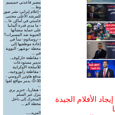
مصير قاعدتي حميميم
وط ...
-
إعلام إيراني: نشر صور
للمرشد الأعلى مجتبى
خامنئي في أماكن عا ...
-
ما مدى قدرة ألمانيا
على حماية منشآتها
الحيوية ضد المسيرات؟
-
-روساتوم- تبدأ في
إعادة موظفيها إلى
محطة -بوشهر- النووية
في ...
-
مقاطعة خاركوف..
تدمير مستودعات
للأسلحة الأوكرانية
-
مقاطعة زابوروجيه..
مدفع هاوتزر الروسي -
D-30- يدمر مواقع لقوا
...
-
هنغاريا.. خنزير بري
ينزل عبر السلم
جاد الأفلام الجيدة
المتحرك إلى داخل
محطة الم ...
ا
المزيد.....