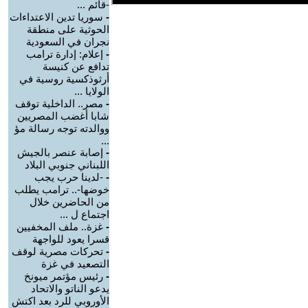
-قائم ...
-
سوريا تدين الاعتداءات
الحوثية على منطقة
نجران في السعودية
-
إعلام: إدارة ترامب
تدافع عن كنيسة
أرثوذكسية روسية في
الولايا ...
-
مصر.. الداخلية توقف
شابا أغضب المصريين
ووالدته توجه رسالة مؤ
...
-
إصابة عنصر بالجيش
اللبناني جنوبي البلاد
-
-لدينا حرب يجب
خوضها-.. ترامب يطلب
من الحاضرين خلال
اجتماع ل ...
-
غزة.. ملف المخفيين
قسرا يعود للواجهة
-
تحركات مصرية لوقف
التصعيد في غزة
-
رئيس مؤتمر ميونخ
يدعو الناتو والاتحاد
الأوروبي للرد بعد اكتش