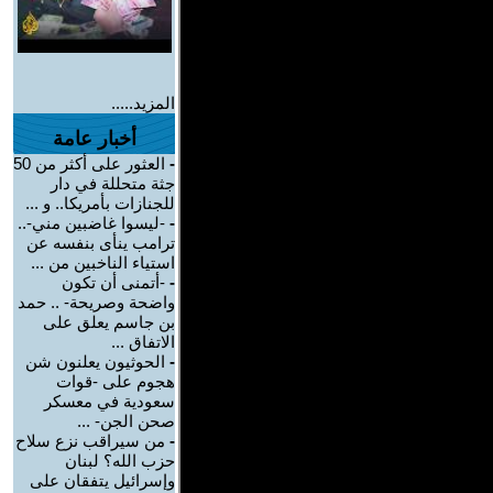
المزيد.....
أخبار عامة
-
العثور على أكثر من 50
جثة متحللة في دار
للجنازات بأمريكا.. و ...
-
-ليسوا غاضبين مني-..
ترامب ينأى بنفسه عن
استياء الناخبين من ...
-
-أتمنى أن تكون
واضحة وصريحة- .. حمد
بن جاسم يعلق على
الاتفاق ...
-
الحوثيون يعلنون شن
هجوم على -قوات
سعودية في معسكر
صحن الجن- ...
-
من سيراقب نزع سلاح
حزب الله؟ لبنان
وإسرائيل يتفقان على