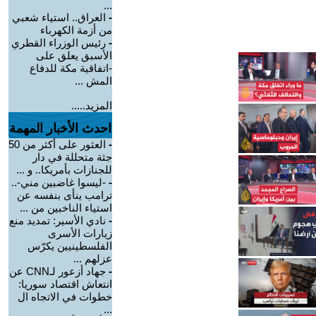
...
-
العراق.. استياء شعبي
من أزمة الكهرباء
-
رئيس الوزراء القطري
الأسبق يعلق على
-اتفاقية مكة للدفاع
المش ...
المزيد.....
احدث الأخبار المهمة
-
العثور على أكثر من 50
جثة متحللة في دار
للجنازات بأمريكا.. و ...
-
-ليسوا غاضبين مني-..
ترامب ينأى بنفسه عن
استياء الناخبين من ...
-
نادي الأسير: تمديد منع
زيارات الأسرى
الفلسطينيين يكرّس
عزلهم ...
-
جهاد أزعور لـCNN عن
انتعاش اقتصاد سوريا:
خطوات في الاتجاه ال
...