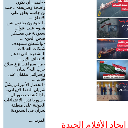
-
-أتمنى أن تكون
واضحة وصريحة- .. حمد
بن جاسم يعلق على
الاتفاق ...
-
الحوثيون يعلنون شن
هجوم على -قوات
سعودية في معسكر
صحن الجن- ...
-
واشنطن تستهدف
شبكات العملات
المشفرة التي تدعم
الالتفاف الإير ...
-
من سيراقب نزع سلاح
حزب الله؟ لبنان
وإسرائيل يتفقان على
-قائم ...
-
الحصار الأميركي يشلّ
شريان النفط الإيراني..
ماذا كشفت صور ال ...
-
سوريا تدين الاعتداءات
الحوثية على منطقة
نجران في السعودية
المزيد.....
جاد الأفلام الجيدة