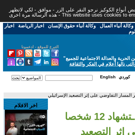
 أنواع الكوكيز نرجو النقر على الزر - موافق - لكي لاتظهر
This website uses cookies to ensure you ge
وكالة أنباء العمال
-
وكالة أنباء حقوق الإنسان
-
اخبار الرياضة
-
اخبار
لوم
التبرع للموقع - ادعمونا
حرية والعدالة الاجتماعية للجميع
"
تى نالها أعلام في الفكر والثقافة
كوردي
English
اخر الافلام
- الصحة اللبنانية: اسـ.ـتشهاد 12 شخصا
 إثر التصعيد