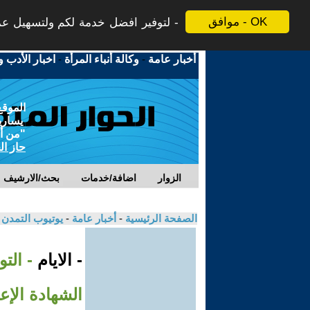
موافق - OK
لتوفير افضل خدمة لكم ولتسهيل عملي
أخبار عامة
-
وكالة أنباء المرأة
-
اخبار الأدب و
الموقع
يسارية
"من أج
حاز ال
الزوار
اضافة/خدمات
بحث/الارشيف
الصفحة الرئيسية
-
أخبار عامة
-
يوتيوب التمدن
- الايام
الشهادة الإع