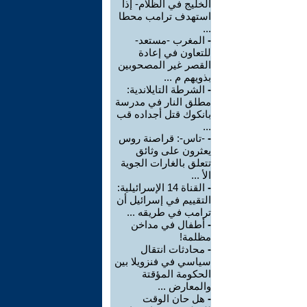
الخليج في الظلام- إذا
استهدف ترامب محطا
...
-
المغرب -مستعد-
للتعاون في إعادة
القصر غير المصحوبين
بذويهم م ...
-
الشرطة التايلاندية:
مطلق النار في مدرسة
بانكوك قتل أجداده قب
...
-
-تاس-: قراصنة روس
يعثرون على وثائق
تتعلق بالغارات الجوية
الأ ...
-
القناة 14 الإسرائيلية:
التقييم في إسرائيل أن
ترامب في طريقه ...
-
أطفال في مداخن
مظلمة!
-
محادثات انتقال
سياسي في فنزويلا بين
الحكومة المؤقتة
والمعارض ...
-
هل حان الوقت