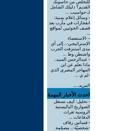
للتخلص من حاسوبك
القديم؟ دليلك الشامل
لـ-حواسيب ...
-
وسائل إعلام يمنية:
انفجارات في مأرب بعد
قصف الحوثيين لمواقع
...
-
-الاستعصاء
الإستراتيجي-.. إلى أي
مدى استنزفت الحرب
واشنطن وط ...
-
عبدالرحمن السيد..
ماذا نعلم عن ابن
المهاجر المصري الذي
-لم ي ...
المزيد.....
احدث الأخبار المهمة
-
تحليل: كيف تستغل
الصواريخ الباليستية
الروسية ثغرات
الدفاعات ...
-
فساتين زفاف
-شخصيّة-.. مصمّمة