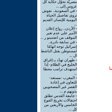
مصريّة تحوّل حكاية كل
عروس إلى ...
-
في السعودية.. نقوش
تروي تفاصيل الحياة
اليومية للإنسان القديم
...
-
الأردن.. رواج إعلان
الأمير علي عدم تغير
الموقف من انفنتينو ر ...
-
في سابقة نادرة..
إسرائيل توجه اتهامًا
لمستوطن بقتل الناشط
ال ...
-
طهران تهدّد بـ-إغراق
الخليج في الظلام- إذا
ا
استهدف ترامب محطا
...
-
المغرب -مستعد-
للتعاون في إعادة
القصر غير المصحوبين
بذويهم م ...
-
جامعة القدس تطلق
احتفالات تخريج الفوج
الخامس والأربعين من
كل ...