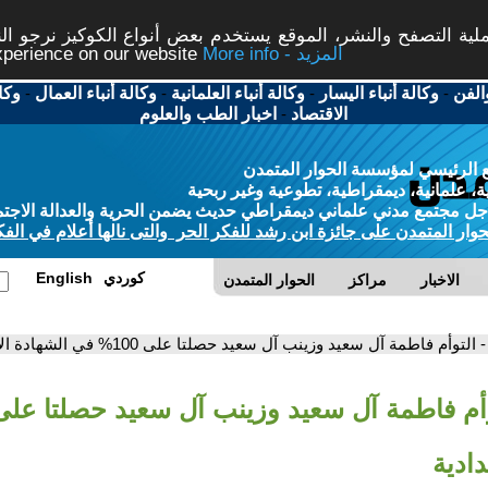
ة التصفح والنشر، الموقع يستخدم بعض أنواع الكوكيز نرجو النق
More info - المزيد
experience on our website
الفن
-
وكالة أنباء اليسار
-
وكالة أنباء العلمانية
-
وكالة أنباء العمال
-
وكا
الاقتصاد
-
اخبار الطب والعلوم
 الرئيسي لمؤسسة الحوار المتمدن
، علمانية، ديمقراطية، تطوعية وغير ربحية
ل مجتمع مدني علماني ديمقراطي حديث يضمن الحرية والعدالة الاجتم
حوار المتمدن على جائزة ابن رشد للفكر الحر والتى نالها أعلام في الفك
كوردي
English
الاخبار
مراكز
الحوار المتمدن
- التوأم فاطمة آل سعيد وزينب آل سعيد حصلتا على 100% في الشهادة الإعدادية
دادية