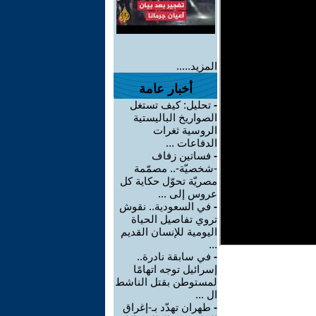
المزيد.....
أخبار عامة
-
تحليل: كيف تستغل
الصواريخ الباليستية
الروسية ثغرات
الدفاعات ...
-
فساتين زفاف
-شخصيّة-.. مصمّمة
مصريّة تحوّل حكاية كل
عروس إلى ...
-
في السعودية.. نقوش
تروي تفاصيل الحياة
اليومية للإنسان القديم
...
-
في سابقة نادرة..
إسرائيل توجه اتهامًا
لمستوطن بقتل الناشط
ال ...
-
طهران تهدّد بـ-إغراق