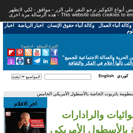
 أنواع الكوكيز نرجو النقر على الزر - موافق - لكي لاتظهر
This website uses cookies to ensure you ge
وكالة أنباء العمال
-
وكالة أنباء حقوق الإنسان
-
اخبار الرياضة
-
اخبار
لوم
التبرع للموقع - ادعمونا
حرية والعدالة الاجتماعية للجميع
"
تى نالها أعلام في الفكر والثقافة
كوردي
English
ة لمنظومة باتريوت الخاصة بالأسطول الأمريكي الخامس
اخر الافلام
وائيات والرادارات
ة بالأسطول الأمريكي