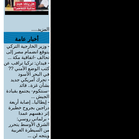
المزيد.....
أخبار عامة
-
وزير الخارجية التركي
يتوقع انضمام مصر إلى
تحالف -اتفاقية مكة ...
-
فيدان: تركيا تراقب عن
كثب الوضع الأمني ??
في البحر الأسود
-
تحرك أمريكي جديد
بشأن غزة.. قائد
-سنتكوم- يجتمع بقيادة
الجيش ...
-
إيطاليا.. إصابة أربعة
دراجين بجروح خطيرة
إثر دهسهم عمدا
-
برلماني روسي:
الشرق الأوسط يتحرر
من السيطرة الغربية
ويتجه لن ...