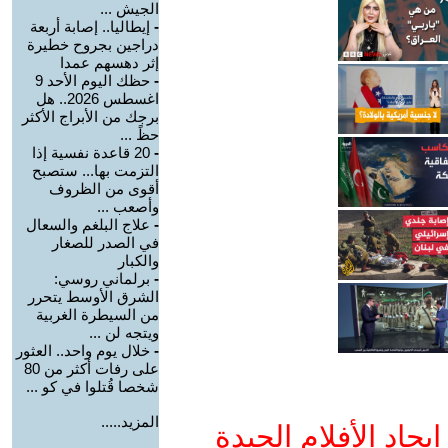
الجيش ...
-
إيطاليا.. إصابة أربعة
دراجين بجروح خطيرة
إثر دهسهم عمدا
-
حظك اليوم الأحد 9
اغسطس 2026.. هل
برجك من الأبراج الأكثر
حظً ...
-
20 قاعدة نفسية إذا
التزمت بها... ستصبح
أقوى من الظروف
وأصعب ...
-
علاج البلغم والسعال
في الصدر للصغار
والكبار
-
برلماني روسي:
الشرق الأوسط يتحرر
من السيطرة الغربية
ويتجه لن ...
-
خلال يوم واحد.. العثور
على رفات أكثر من 80
شخصا قُتلوا في كو ...
المزيد.....
جاد الأفلام الجيدة