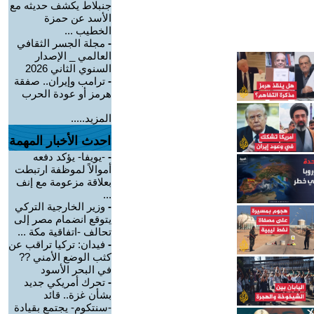
جنبلاط يكشف حديثه مع
الأسد عن حمزة
الخطيب ...
-
مجلة الجسر الثقافي
العالمي _ الإصدار
السنوي الثاني 2026
-
ترامب وإيران.. صفقة
هرمز أو عودة الحرب
المزيد.....
احدث الأخبار المهمة
-
-يويفا- يؤكد دفعه
أموالاً لموظفة ارتبطت
بعلاقة مزعومة مع إنف
...
-
وزير الخارجية التركي
يتوقع انضمام مصر إلى
تحالف -اتفاقية مكة ...
-
فيدان: تركيا تراقب عن
كثب الوضع الأمني ??
في البحر الأسود
-
تحرك أمريكي جديد
بشأن غزة.. قائد
-سنتكوم- يجتمع بقيادة