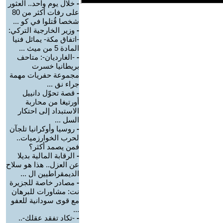
-
خلال يوم واحد.. العثور
على رفات أكثر من 80
شخصا قُتلوا في كو ...
-
وزير الخارجية التركي:
-اتفاق مكة- يماثل فنيا
المادة 5 من ميث ...
-
-الغارديان-: متاحف
بريطانيا خسرت
مجموعة حفريات مهمة
جراء نق ...
-
قصة تحوّل دانييل
أورتيغا من محاربة
الاستبداد إلى احتكار
السل ...
-
روسيا وأوكرانيا تلجآن
لحرب الخوارزميات..
فمن يصمد أكثر؟
-
الرقابة المالية بديلا
عن العزل.. هذا هو سلاح
الديمقراطيين ال ...
-
مصادر خاصة للجزيرة
نت: مشاورات للبرهان
مع قوى سودانية للعفو
...
-
-تكاد تفقد عقلك-..