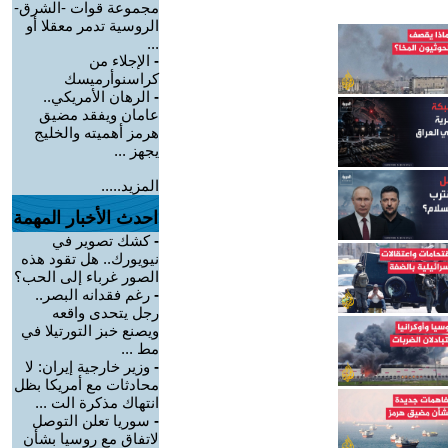
مجموعة قوات -الشرق-
الروسية تدمر معقلا أو
...
-
الإجلاء من
كراسنوأرميسك
-
الرهان الأمريكي..
عامان ويفقد مضيق
هرمز أهميته والخليج
يجهز ...
المزيد.....
احدث الأخبار المهمة
-
كشك تصوير في
نيويورك.. هل تقود هذه
الصور غرباء إلى الحب؟
-
رغم فقدانه البصر..
رجل يتحدى واقعه
ويصنع خبز التورتيلا في
مط ...
-
وزير خارجية إيران: لا
محادثات مع أمريكا بظل
انتهاك مذكرة الت ...
-
سوريا تعلن التوصل
لاتفاق مع روسيا بشأن