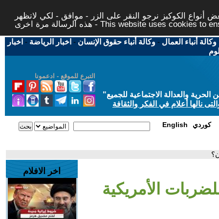
 أنواع الكوكيز نرجو النقر على الزر - موافق - لكي لاتظهر
This website uses cookies to ensure you ge
وكالة أنباء العمال
-
وكالة أنباء حقوق الإنسان
-
اخبار الرياضة
-
اخبار
لوم
التبرع للموقع - ادعمونا
حرية والعدالة الاجتماعية للجميع
"
تى نالها أعلام في الفكر والثقافة
كوردي
English
ن؟
اخر الافلام
للضربات الأمريكية