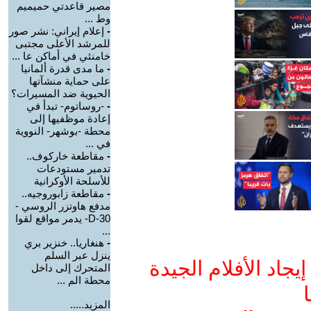
مصير قاعدتي حميميم
وط ...
-
إعلام إيراني: نشر صور
للمرشد الأعلى مجتبى
خامنئي في أماكن عا ...
-
ما مدى قدرة ألمانيا
على حماية منشآتها
الحيوية ضد المسيرات؟
-
-روساتوم- تبدأ في
إعادة موظفيها إلى
محطة -بوشهر- النووية
في ...
-
مقاطعة خاركوف..
تدمير مستودعات
للأسلحة الأوكرانية
-
مقاطعة زابوروجيه..
مدفع هاوتزر الروسي -
D-30- يدمر مواقع لقوا
...
-
هنغاريا.. خنزير بري
ينزل عبر السلم
جاد الأفلام الجيدة
المتحرك إلى داخل
محطة الم ...
ا
المزيد.....