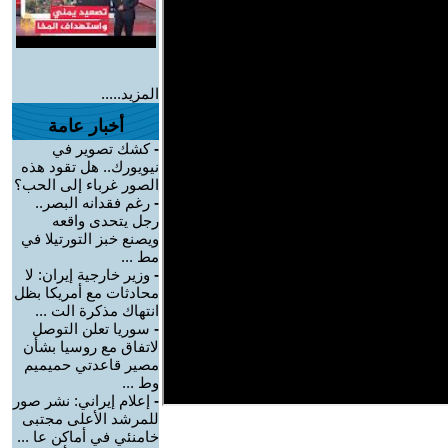
المزيد.....
أخبار عامة
-
كشك تصوير في
نيويورك.. هل تقود هذه
الصور غرباء إلى الحب؟
-
رغم فقدانه البصر..
رجل يتحدى واقعه
ويصنع خبز التورتيلا في
مط ...
-
وزير خارجية إيران: لا
محادثات مع أمريكا بظل
انتهاك مذكرة الت ...
-
سوريا تعلن التوصل
لاتفاق مع روسيا بشأن
مصير قاعدتي حميميم
وط ...
-
إعلام إيراني: نشر صور
للمرشد الأعلى مجتبى
خامنئي في أماكن عا ...