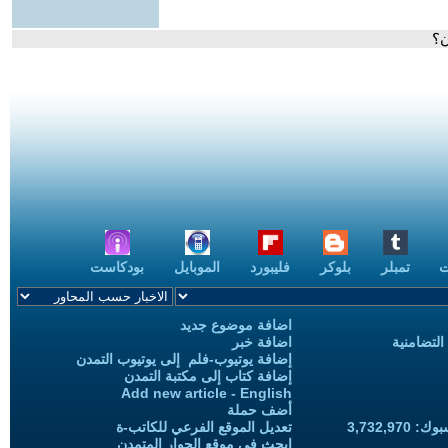
ن؟
ت
تمبلر
بلوكر
فليبورد
الموبايل
بودكاست
اضافة موضوع جديد
التضامنية
اضافة خبر
إضافة يوتيوب-فلم إلى يوتيوب التمدن
إضافة كتاب إلى مكتبة التمدن
Add new article - English
أضف حملة
3,732,97
تعديل الموقع الفرعي للكاتب-ة
ابحث في موقع الحوار المتمدن