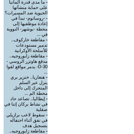
-
ما مدى قدرة ألمانيا
على حماية منشآتها
الحيوية ضد المسيرات؟
-
-روساتوم- تبدأ في
إعادة موظفيها إلى
محطة -بوشهر- النووية
في ...
-
مقاطعة خاركوف..
تدمير مستودعات
للأسلحة الأوكرانية
-
مقاطعة زابوروجيه..
مدفع هاوتزر الروسي -
D-30- يدمر مواقع لقوا
...
-
هنغاريا.. خنزير بري
ينزل عبر السلم
المتحرك إلى داخل
محطة الم ...
-
إيطاليا.. تصاعد حاد
في نشاط بركان إتنا في
صقلية
-
سقوط لاعب برازيلي
في نفق أثناء احتفاله
بتسجيل هدف
-
مقاطعة زابوروجيه..