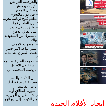
والحرفية.. العرائس
الثريات يرسمْن
مستقبل الموض ...
-
-من دون ملابس-..
مطعم يُتيح لزبائنه تجربة
تناول الطعام عراة ...
-
تعليق إيراني جديد
على اتفاق الدفاع
المشترك بين السعودية
وباك ...
-
المبعوث الأممي:
اليمن يواجه أكبر خطر
لتجدد الصراع منذ هدنة
2 ...
-
صحيفة ألمانية: مبادرة
غربية لنقل الأصول
الروسية المجمدة من -
...
-
بين التأكيد والنفي..
فضيحة غرامية تزلزل
عرش إنفانتينو
-
سوريا: انطلاق أولى
رحلات طيران الجزيرة
من الكويت إلى ديرالزو
جاد الأفلام الجيدة
...