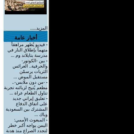
المزيد.....
أخبار عامة
-
فيديو يُظهر مراهقاً
متهماً بإطلاق النار في
مدرسة بتايلاند وم ...
-
بين -الكوتور-
والحرفية.. العرائس
الثريات يرسمْن
مستقبل الموض ...
-
-من دون ملابس-..
مطعم يُتيح لزبائنه تجربة
تناول الطعام عراة ...
-
تعليق إيراني جديد
على اتفاق الدفاع
المشترك بين السعودية
وباك ...
-
المبعوث الأممي:
اليمن يواجه أكبر خطر
لتجدد الصراع منذ هدنة