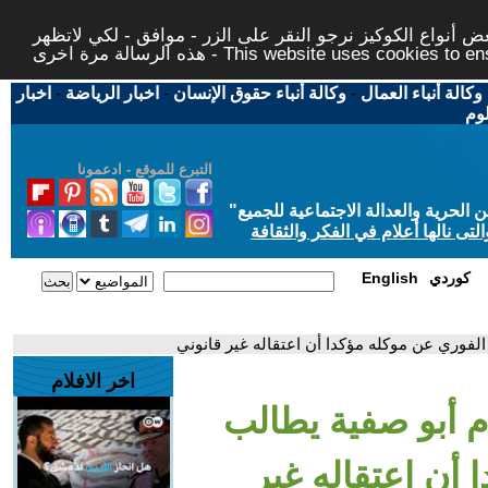
 أنواع الكوكيز نرجو النقر على الزر - موافق - لكي لاتظهر
This website uses cookies to ensure you ge
وكالة أنباء العمال
-
وكالة أنباء حقوق الإنسان
-
اخبار الرياضة
-
اخبار
لوم
التبرع للموقع - ادعمونا
حرية والعدالة الاجتماعية للجميع
"
تى نالها أعلام في الفكر والثقافة
كوردي
English
الفوري عن موكله مؤكدا أن اعتقاله غير قانوني
اخر الافلام
م أبو صفية يطالب
 أن اعتقاله غير