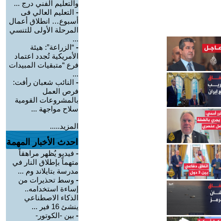
والتعليم الفني درج ...
-
التعليم العالي فى
أسبوع… انطلاق أعمال
المرحلة الأولى للتنسي
...
-
“الزراعة”: هيئة
الأمريكية تُجدد اعتماد
فرع “متبقيات المبيدات
...
-
النائب شعبان رأفت:
فرص العمل
بالمشروعات القومية
سلاح مواجهة ...
المزيد.....
احدث الأخبار المهمة
-
فيديو يُظهر مراهقاً
متهماً بإطلاق النار في
مدرسة بتايلاند وم ...
-
وسط تحذيرات من
إساءة استخدامه..
الذكاء الاصطناعي
ينشئ 16 فير ...
-
بين -الكوتور-