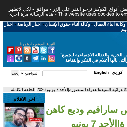
 أنواع الكوكيز نرجو النقر على الزر - موافق - لكي لاتظهر
This website uses cookies to ensure you ge
وكالة أنباء العمال
-
وكالة أنباء حقوق الإنسان
-
اخبار الرياضة
-
اخبار
لوم
التبرع للموقع - ادعمونا
حرية والعدالة الاجتماعية للجميع
"
تى نالها أعلام في الفكر والثقافة
كوردي
English
العذراء المنصورة|الأحد 7 يونيو 2026|الحلقة الكاملة
اخر الافلام
ص سارافيم وديع كاهن
كاتدرائية السيدةالعذراء المنصورة|الأحد 7 يونيو