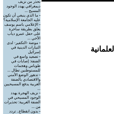
تحذر من نزيف
ديمغرافي يهدد الوجود
المسيح ...
-
ما الذي ينبغي أن تكون
عليه الجامعة الإسلامية؟
-
الإعلامي باسم يوسف
يعلق بطريقة ساخرة
على حفل عمرو دياب
الأخي ...
-
موضة -التكفير- لدى
علمانية
التيارات الدينية في
إسرائيل
-
تصعيد واسع في
الضفة: إصابات في
طوباس وهجمات
للمستوطنين تطال ...
-
تدهور الوضع الأمني
والاقتصادي بالضفة
الغربية يدفع المسيحيين
...
-
نزيف الهجرة يهدد
الوجود المسيحي في
الضفة الغربية: تحذيرات
من ...
-
بدون انقطاع.. تردد