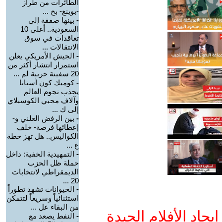
الطائرات من طراز
-بوينغ- بح ...
-
بينها صفقة إلى
السعودية.. أغلى 10
تعاقدات في سوق
الانتقالات ...
-
الجيش الأمريكي يعلن
استمرار انتشار أكثر من
20 سفينة حربية لم ...
-
كوميك كون أستانا
يجذب نجوم العالم
وآلاف محبي الكوسبلاي
إلى ك ...
-
بين الرفض العلني و-
إعطائها فرصة- خلف
الكواليس.. هل تهز خطة
غ ...
-
التمهيدية الخفية: داخل
حملة ظل الحزب
الديمقراطي لانتخابات
20 ...
-
الحيوانات تشهد تطوراً
استثنائياً وسريعاً لتتمكن
من البقاء عل ...
جاد الأفلام الجيدة
-
النفط يصعد مع