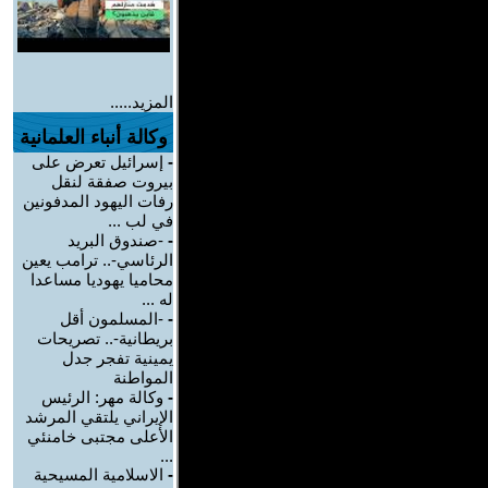
المزيد.....
وكالة أنباء العلمانية
-
إسرائيل تعرض على
بيروت صفقة لنقل
رفات اليهود المدفونين
في لب ...
-
-صندوق البريد
الرئاسي-.. ترامب يعين
محاميا يهوديا مساعدا
له ...
-
-المسلمون أقل
بريطانية-.. تصريحات
يمينية تفجر جدل
المواطنة
-
وكالة مهر: الرئيس
الإيراني يلتقي المرشد
الأعلى مجتبى خامنئي
...
-
الاسلامية المسيحية