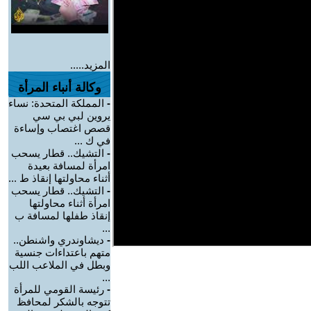
المزيد.....
وكالة أنباء المرأة
-
المملكة المتحدة: نساء
يروين لبي بي سي
قصص اغتصاب وإساءة
في ك ...
-
التشيك.. قطار يسحب
امرأة لمسافة بعيدة
أثناء محاولتها إنقاذ ط ...
-
التشيك.. قطار يسحب
امرأة أثناء محاولتها
إنقاذ طفلها لمسافة ب
...
-
ديشاوندري واشنطن..
متهم باعتداءات جنسية
وبطل في الملاعب اللب
...
-
رئيسة القومي للمرأة
تتوجه بالشكر لمحافظ