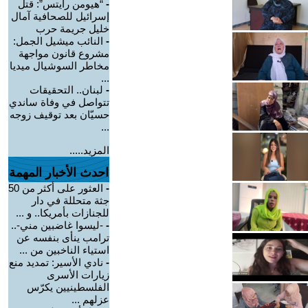
-
“هيومن رايتس”: قتل
إسرائيل للصحافية آمال
خليل جريمة حرب
-
النائب ميشيل الجمل:
مشروع قانون مواجهة
مخاطر السوشيال ميديا
...
-
لبنان.. التحقيقات
تتواصل في وفاة ساندي
حسيّان بعد توقيف زوجه
...
المزيد.....
احدث الأخبار المهمة
-
العثور على أكثر من 50
جثة متحللة في دار
للجنازات بأمريكا.. و ...
-
-ليسوا غاضبين مني-..
ترامب ينأى بنفسه عن
استياء الناخبين من ...
-
نادي الأسير: تمديد منع
زيارات الأسرى
الفلسطينيين يكرّس
عزلهم ...