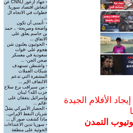
-
جهاد أزعور لـCNN عن
انتعاش اقتصاد سوريا:
خطوات في الاتجاه ال
...
-
-أتمنى أن تكون
واضحة وصريحة- .. حمد
بن جاسم يعلق على
الاتفاق ...
-
الحوثيون يعلنون شن
هجوم على -قوات
سعودية في معسكر
صحن الجن- ...
-
واشنطن تستهدف
شبكات العملات
المشفرة التي تدعم
الالتفاف الإير ...
-
من سيراقب نزع سلاح
حزب الله؟ لبنان
جاد الأفلام الجيدة
وإسرائيل يتفقان على
-قائم ...
-
الحصار الأميركي يشلّ
ا
شريان النفط الإيراني..
ماذا كشفت صور ال ...
وتيوب التمدن
-
سوريا تدين الاعتداءات
الحوثية على منطقة