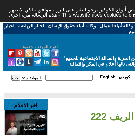
 أنواع الكوكيز نرجو النقر على الزر - موافق - لكي لاتظهر
This website uses cookies to ensure you ge
وكالة أنباء العمال
-
وكالة أنباء حقوق الإنسان
-
اخبار الرياضة
-
اخبار
لوم
التبرع للموقع - ادعمونا
حرية والعدالة الاجتماعية للجميع
"
تى نالها أعلام في الفكر والثقافة
كوردي
English
اخر الافلام
ريف 222