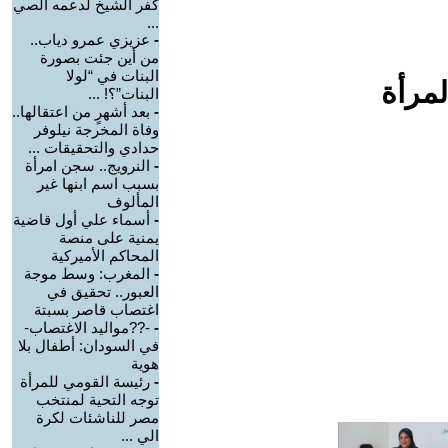
كفر الشيخ لدعمه الصي
...
-
عزيزي عمرو دياب..
من أين جئت بصورة
البنات في “لولا
لمرأة
البنات”؟! ...
-
بعد أشهرٍ من اعتقالها..
وفاة المخرجة نيلوفر
حدادي والتحقيقات ...
-
النرويج.. سجن امرأة
بسبب اسم ابنها غير
المألوف
-
أسماء علي أول قاضية
يمنية على منصة
المحاكم الأميركية
-
المغرب: وسط موجة
العبور.. تحقيق في
اغتصاب قاصر بسبتة
-
-??مواليد الاغتصاب-
في السودان: أطفال بلا
هوية
-
رئيسة القومي للمرأة
توجه التحية لمنتخب
مصر للناشئات لكرة
الي ...