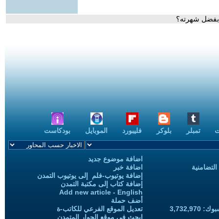
 بفضل شهرته؟
ت
تمبلر
بلوكر
فليبورد
الموبايل
بودكاست
اضافة موضوع جديد
التضامنية
اضافة خبر
إضافة يوتيوب-فلم إلى يوتيوب التمدن
إضافة كتاب إلى مكتبة التمدن
Add new article - English
أضف حملة
3,732,97
تعديل الموقع الفرعي للكاتب-ة
ابحث في موقع الحوار المتمدن