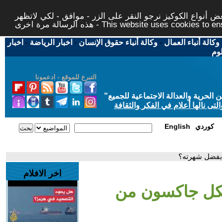
 أنواع الكوكيز نرجو النقر على الزر - موافق - لكي لاتظهر
This website uses cookies to ensure you ge
وكالة أنباء العمال
-
وكالة أنباء حقوق الإنسان
-
اخبار الرياضة
-
اخبار
لوم
التبرع للموقع - ادعمونا
حرية والعدالة الاجتماعية للجميع
"
تى نالها أعلام في الفكر والثقافة
كوردي
English
 بفضل شهرته؟
اخر الافلام
يكل جاكسون من