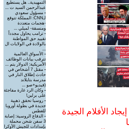
التمهيدية.. هل يستطيع
عبدالرحمن السيد ت ...
-
مسؤول سعودي
لـCNN: المملكة تتوقع
-هجمات متعددة
ومنسقة- لميلي ...
-
ترامب يحاول مجدداً
تقييد حق المواطنة
بالولادة في الولايات ال
...
-
الأسواق العالمية
تترقب بيانات الوظائف
الأمريكية: الدولار يتم ...
-
مقتل 7 أشخاص في
حادث إطلاق النار في
مدرسة بتايلاند
(فيديو+صو ...
-
وكان الرد غارة مفاجئة
على برلين!
-
روسيا تحقق ذهبية
جديدة في بطولة أوروبا
جاد الأفلام الجيدة
للغطس
-
الدفاع الروسية: إصابة
ا
3 سفن شحن محملة
بإمدادات للجيش الأوكرا