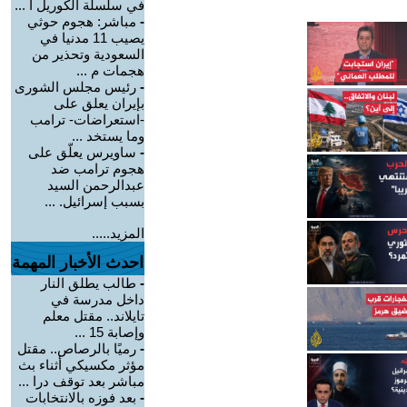
في سلسلة الكوريل ا ...
-
مباشر: هجوم حوثي
يصيب 11 مدنيا في
السعودية وتحذير من
هجمات م ...
-
رئيس مجلس الشورى
بإيران يعلق على
-استعراضات- ترامب
وما يستخد ...
-
ساويرس يعلّق على
هجوم ترامب ضد
عبدالرحمن السيد
بسبب إسرائيل. ...
المزيد.....
احدث الأخبار المهمة
-
طالب يطلق النار
داخل مدرسة في
تايلاند.. مقتل معلم
وإصابة 15 ...
-
رميًا بالرصاص.. مقتل
مؤثر مكسيكي أثناء بث
مباشر بعد توقف درا ...
-
بعد فوزه بالانتخابات