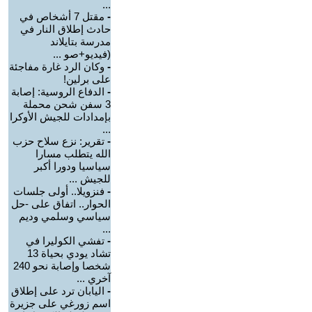
...
-
مقتل 7 أشخاص في
حادث إطلاق النار في
مدرسة بتايلاند
(فيديو+صو ...
-
وكان الرد غارة مفاجئة
على برلين!
-
الدفاع الروسية: إصابة
3 سفن شحن محملة
بإمدادات للجيش الأوكرا
...
-
تقرير: نزع سلاح حزب
الله يتطلب مسارا
سياسيا ودورا أكبر
للجيش ...
-
فنزويلا.. أولى جلسات
الحوار.. اتفاق على -حل
سياسي وسلمي وديم
...
-
تفشي الكوليرا في
تشاد يودي بحياة 13
شخصا وإصابة نحو 240
آخري ...
-
اليابان ترد على إطلاق
اسم زورغي على جزيرة