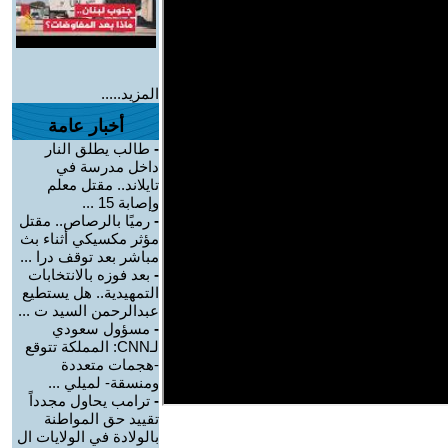
المزيد.....
أخبار عامة
-
طالب يطلق النار
داخل مدرسة في
تايلاند.. مقتل معلم
وإصابة 15 ...
-
رميًا بالرصاص.. مقتل
مؤثر مكسيكي أثناء بث
مباشر بعد توقف درا ...
-
بعد فوزه بالانتخابات
التمهيدية.. هل يستطيع
عبدالرحمن السيد ت ...
-
مسؤول سعودي
لـCNN: المملكة تتوقع
-هجمات متعددة
ومنسقة- لميلي ...
-
ترامب يحاول مجدداً
تقييد حق المواطنة
بالولادة في الولايات ال