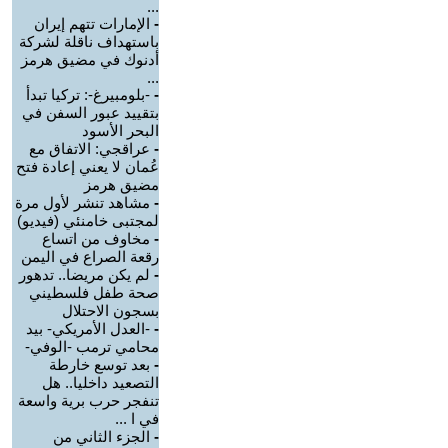
...
-
الإمارات تتهم إيران
باستهداف ناقلة لشركة
أدنوك في مضيق هرمز
...
-
-بلومبيرغ-: تركيا تبدأ
بتقييد عبور السفن في
البحر الأسود
-
عراقجي: الاتفاق مع
عُمان لا يعني إعادة فتح
مضيق هرمز
-
مشاهد تنشر لأول مرة
لمجتبى خامنئي (فيديو)
-
مخاوف من اتساع
رقعة الصراع في اليمن
-
لم يكن مريضا.. تدهور
صحة طفل فلسطيني
بسجون الاحتلال
-
-العدل الأمريكي- بيد
محامي ترمب -الوفي-
-
بعد توسع خارطة
التصعيد داخليا.. هل
تنفجر حرب برية واسعة
في ا ...
-
الجزء الثاني من