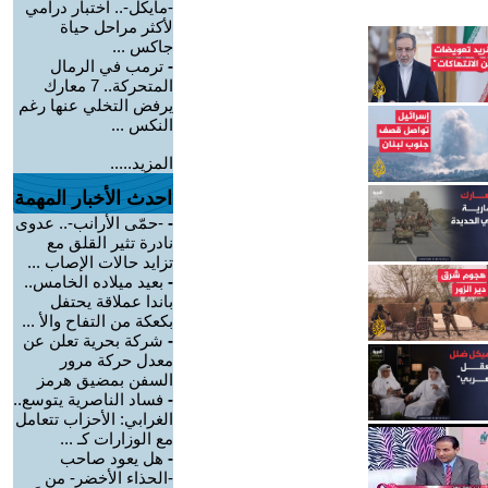
-مايكل-.. اختبار درامي
لأكثر مراحل حياة
جاكس ...
-
ترمب في الرمال
المتحركة.. 7 معارك
يرفض التخلي عنها رغم
النكس ...
المزيد.....
احدث الأخبار المهمة
-
-حمّى الأرانب-.. عدوى
نادرة تثير القلق مع
تزايد حالات الإصاب ...
-
بعيد ميلاده الخامس..
باندا عملاقة يحتفل
بكعكة من التفاح والأ ...
-
شركة بحرية تعلن عن
معدل حركة مرور
السفن بمضيق هرمز
-
فساد الناصرية يتوسع..
الغرابي: الأحزاب تتعامل
مع الوزارات كـ ...
-
هل يعود صاحب
-الحذاء الأخضر- من