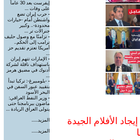
إيفرست بعد 30 عاماً
على وفات ...
-
حرب إيران تضع
واشنطن أمام -خيارات
محدودة-.. وكبير
جنرالات تر ...
-
تزامنًا مع وصول حليف
ترامب إلى الحكم..
أمريكا تعتزم تقديم حز
...
-
الإمارات تتهم إيران
باستهداف ناقلة لشركة
أدنوك في مضيق هرمز
...
-
-بلومبيرغ-: تركيا تبدأ
بتقييد عبور السفن في
البحر الأسود
-
وزير النفط العراقي:
ماضون ببرنامجنا حتى
يتولى العراق الريادة ...
جاد الأفلام الجيدة
المزيد.....
ا
المزيد.....