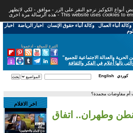
 أنواع الكوكيز نرجو النقر على الزر - موافق - لكي لاتظهر
This website uses cookies to ensure you ge
وكالة أنباء العمال
-
وكالة أنباء حقوق الإنسان
-
اخبار الرياضة
-
اخبار
لوم
التبرع للموقع - ادعمونا
حرية والعدالة الاجتماعية للجميع
"
تى نالها أعلام في الفكر والثقافة
كوردي
English
ب أم مفاوضات مجمدة؟
اخر الافلام
نطن وطهران.. اتفاق