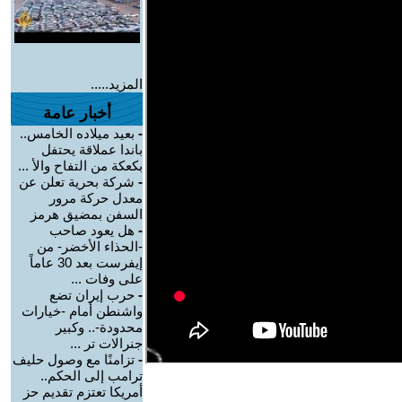
المزيد.....
أخبار عامة
-
بعيد ميلاده الخامس..
باندا عملاقة يحتفل
بكعكة من التفاح والأ ...
-
شركة بحرية تعلن عن
معدل حركة مرور
السفن بمضيق هرمز
-
هل يعود صاحب
-الحذاء الأخضر- من
إيفرست بعد 30 عاماً
على وفات ...
-
حرب إيران تضع
واشنطن أمام -خيارات
محدودة-.. وكبير
جنرالات تر ...
-
تزامنًا مع وصول حليف
ترامب إلى الحكم..
أمريكا تعتزم تقديم حز