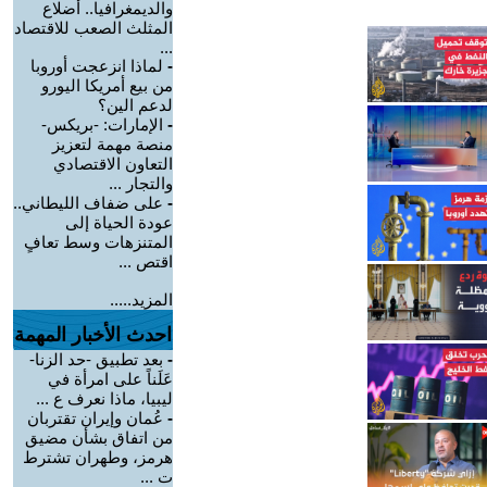
والديمغرافيا.. أضلاع
المثلث الصعب للاقتصاد
...
-
لماذا انزعجت أوروبا
من بيع أمريكا اليورو
لدعم الين؟
-
الإمارات: -بريكس-
منصة مهمة لتعزيز
التعاون الاقتصادي
والتجار ...
-
على ضفاف الليطاني..
عودة الحياة إلى
المتنزهات وسط تعافٍ
اقتص ...
المزيد.....
احدث الأخبار المهمة
-
بعد تطبيق -حد الزنا-
عَلَناً على امرأة في
ليبيا، ماذا نعرف ع ...
-
عُمان وإيران تقتربان
من اتفاق بشأن مضيق
هرمز، وطهران تشترط
ت ...