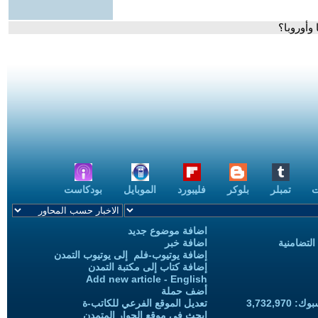
 وأوروبا؟
ت
تمبلر
بلوكر
فليبورد
الموبايل
بودكاست
اضافة موضوع جديد
التضامنية
اضافة خبر
إضافة يوتيوب-فلم إلى يوتيوب التمدن
إضافة كتاب إلى مكتبة التمدن
Add new article - English
أضف حملة
3,732,97
تعديل الموقع الفرعي للكاتب-ة
ابحث في موقع الحوار المتمدن