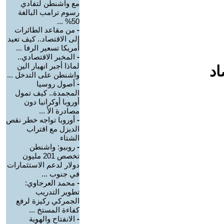
مع واشنطن لتفادي
رسوم ترامب البالغة
50% ...
-
من مقاعد الطائرات
إلى الاقتصاد.. كيف تعيد
أمريكا تسعير الرفا ...
-
المخبر الاقتصادي..
لماذا أجبر انهيار الين
اد
واشنطن على التدخل ...
-
أصول روسيا
المجمدة.. كيف تمول
أوروبا أوكرانيا دون
مصادرة الأ ...
-
أوروبا تواجه خطر نقص
الديزل مع اقتراب
الشتاء
-
روبيو: واشنطن
تخصص 201 مليون
دولار لدعم الاستثمارات
في جنوب ...
-
محمد العرجاوي:
تطوير التدريب
الجمركي ركيزة لرفع
كفاءة المستخ ...
-
الانفتاح والهوية