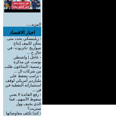
المزيد.....
اخبار الاقتصاد
-
زيلينسكي يحدد متى
يمكن لكييف إنتاج
صواريخ -باتريوت- في
حال ح ...
-
عاجل | واشنطن
بوست عن مذكرة
رسمية: البنتاغون طلب
من شركات ال ...
-
ترامب يضغط على
ملياردير أمريكي لوقف
استثماراته النفطية في
فن ...
-
رفع الفائدة لا يعني
سقوط الأسهم.. فما
الذي يخيف وول
ستريت؟
-
كندا تكثف مفاوضاتها