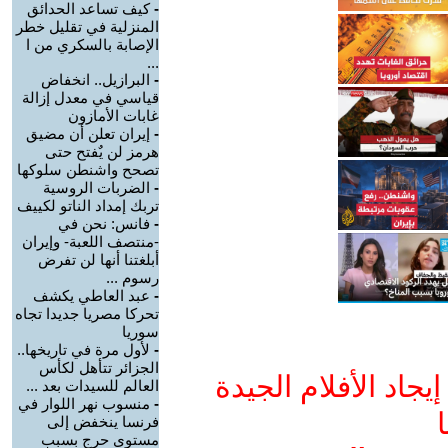
-
كيف تساعد الحدائق
المنزلية في تقليل خطر
الإصابة بالسكري من ا
...
-
البرازيل.. انخفاض
قياسي في معدل إزالة
غابات الأمازون
-
إيران تعلن أن مضيق
هرمز لن يٌفتح حتى
تصحح واشنطن سلوكها
-
الضربات الروسية
تربك إمداد الناتو لكييف
-
فانس: نحن في
-منتصف اللعبة- وإيران
أبلغتنا أنها لن تفرض
رسوم ...
-
عبد العاطي يكشف
تحركا مصريا جديدا تجاه
سوريا
-
لأول مرة في تاريخها..
الجزائر تتأهل لكأس
جاد الأفلام الجيدة
العالم للسيدات بعد ...
-
منسوب نهر اللوار في
ا
فرنسا ينخفض إلى
مستوى حرج بسبب