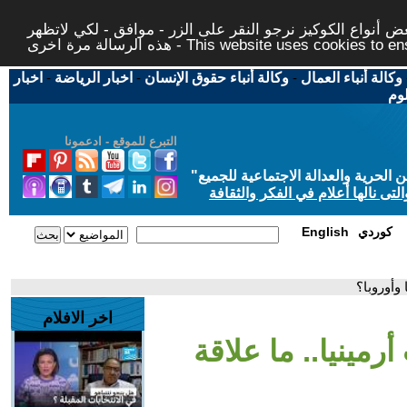
 أنواع الكوكيز نرجو النقر على الزر - موافق - لكي لاتظهر
This website uses cookies to ensure you ge
وكالة أنباء العمال
-
وكالة أنباء حقوق الإنسان
-
اخبار الرياضة
-
اخبار
لوم
التبرع للموقع - ادعمونا
حرية والعدالة الاجتماعية للجميع
"
تى نالها أعلام في الفكر والثقافة
كوردي
English
 وأوروبا؟
اخر الافلام
رمينيا.. ما علاقة