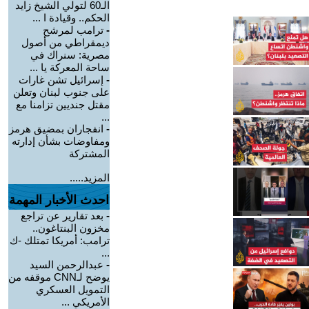
الـ60 لتولي الشيخ زايد
الحكم.. وقيادة ا ...
-
ترامب لمرشح
ديمقراطي من أصول
مصرية: سنراك في
ساحة المعركة يا ...
-
إسرائيل تشن غارات
على جنوب لبنان وتعلن
مقتل جنديين تزامنا مع
...
-
انفجاران بمضيق هرمز
ومفاوضات بشأن إدارته
المشتركة
المزيد.....
احدث الأخبار المهمة
-
بعد تقارير عن تراجع
مخزون البنتاغون..
ترامب: أمريكا تمتلك -ك
...
-
عبدالرحمن السيد
يوضح لـCNN موقفه من
التمويل العسكري
الأمريكي ...