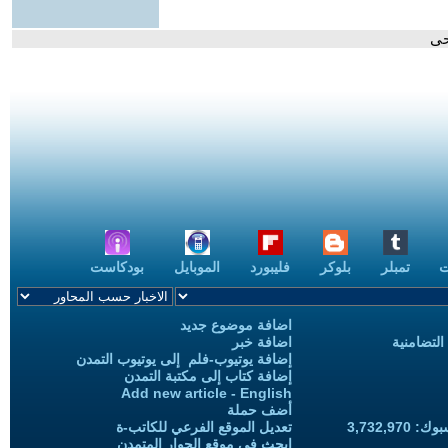
حى
ت
تمبلر
بلوكر
فليبورد
الموبايل
بودكاست
اضافة موضوع جديد
التضامنية
اضافة خبر
إضافة يوتيوب-فلم إلى يوتيوب التمدن
إضافة كتاب إلى مكتبة التمدن
Add new article - English
أضف حملة
3,732,97
تعديل الموقع الفرعي للكاتب-ة
ابحث في موقع الحوار المتمدن