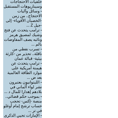
خلفيات الاحتجاجات
وسيناريوهات المستقبل
-
وسائل وآليات
الاحتجاج.. من زمن
-الخصيان الأقوياء- إلى
-جيل Z ...
-
ترامب يتحدث عن فتح
وشيك لمصيق هرمز
ونائبه يصف المفاوضات
بالم ...
-
تسرب نفطي من
ناقلة.. تحذير من -كارثة
بيئية- قبالة عمان
-
ترامب يتحدث عن
هيمنة أمريكية على
موارد الطاقة العالمية
بعد ض ...
-
الليتوانيون يعتبرون
نشر لواء ألماني في
بلادهم إهدارا للمال د ...
-
بموجب حكم قضائي..
منصة -إكس- تحجب
حساب ترشح إمام أوغلو
في تر ...
-
الإمارات تحيي الذكرى