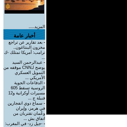
المزيد.....
أخبار عامة
-
بعد تقارير عن تراجع
مخزون البنتاغون..
ترامب: أمريكا تمتلك -ك
...
-
عبدالرحمن السيد
يوضح لـCNN موقفه من
التمويل العسكري
الأمريكي ...
-
الدفاعات الجوية
الروسية تسقط 605
مسيرات أوكرانية و12
قنبلة ج ...
-
سماع دوي انفجارين
في هرمز، وإيران
وعُمان تقتربان من
اتفاق بش ...
-
-جيل زد- في المغرب: