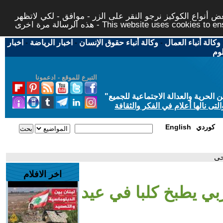
 أنواع الكوكيز نرجو النقر على الزر - موافق - لكي لاتظهر
This website uses cookies to ensure you ge
وكالة أنباء العمال
-
وكالة أنباء حقوق الإنسان
-
اخبار الرياضة
-
اخبار
لوم
التبرع للموقع - ادعمونا
حرية والعدالة الاجتماعية للجميع
"
تى نالها أعلام في الفكر والثقافة
كوردي
English
حى
اخر الافلام
بي يطبخ كلبا في عيد