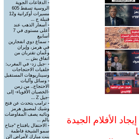
-
الدفاعات الجوية
الروسية تسقط 605
مسيرات أوكرانية و12
قنبلة ج ...
-
أسعار الذهب عند
أعلى مستوى في 7
أسابيع
-
سماع دوي انفجارين
في هرمز، وإيران
وعُمان تقتربان من
اتفاق بش ...
-
-جيل زد- في المغرب:
خلفيات الاحتجاجات
وسيناريوهات المستقبل
-
وسائل وآليات
الاحتجاج.. من زمن
-الخصيان الأقوياء- إلى
-جيل Z ...
-
ترامب يتحدث عن فتح
وشيك لمصيق هرمز
ونائبه يصف المفاوضات
جاد الأفلام الجيدة
بالم ...
-
الاحتفال بافتتاح “جناح
ا
سمو الشيخة فاطمة
بنت مبارك لأمراض الن