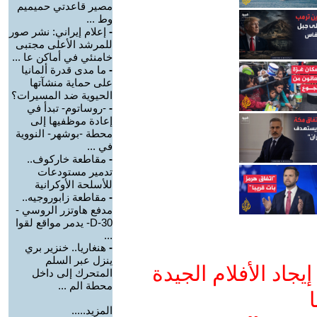
مصير قاعدتي حميميم
وط ...
-
إعلام إيراني: نشر صور
للمرشد الأعلى مجتبى
خامنئي في أماكن عا ...
-
ما مدى قدرة ألمانيا
على حماية منشآتها
الحيوية ضد المسيرات؟
-
-روساتوم- تبدأ في
إعادة موظفيها إلى
محطة -بوشهر- النووية
في ...
-
مقاطعة خاركوف..
تدمير مستودعات
للأسلحة الأوكرانية
-
مقاطعة زابوروجيه..
مدفع هاوتزر الروسي -
D-30- يدمر مواقع لقوا
...
-
هنغاريا.. خنزير بري
ينزل عبر السلم
جاد الأفلام الجيدة
المتحرك إلى داخل
محطة الم ...
ا
المزيد.....