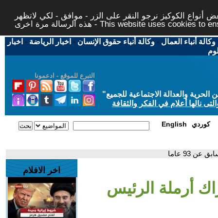
 أنواع الكوكيز نرجو النقر على الزر - موافق - لكي لاتظهر
This website uses cookies to ensure you ge
وكالة أنباء العمال
-
وكالة أنباء حقوق الإنسان
-
اخبار الرياضة
-
اخبار
لوم
التبرع للموقع - ادعمونا
حرية والعدالة الاجتماعية للجميع
"
تى نالها أعلام في الفكر والثقافة
كوردي
English
ن 93 عاما
اخر الافلام
اك أرملة الرئيس