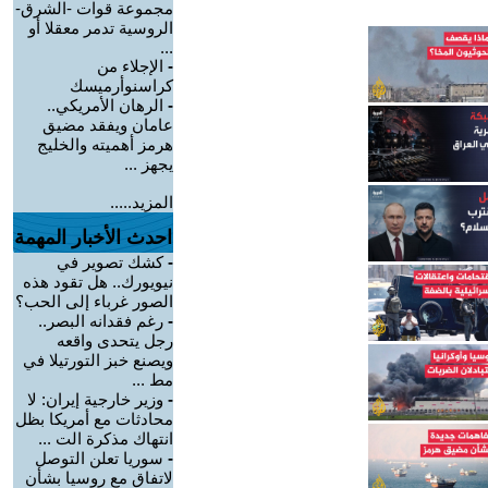
مجموعة قوات -الشرق-
الروسية تدمر معقلا أو
...
-
الإجلاء من
كراسنوأرميسك
-
الرهان الأمريكي..
عامان ويفقد مضيق
هرمز أهميته والخليج
يجهز ...
المزيد.....
احدث الأخبار المهمة
-
كشك تصوير في
نيويورك.. هل تقود هذه
الصور غرباء إلى الحب؟
-
رغم فقدانه البصر..
رجل يتحدى واقعه
ويصنع خبز التورتيلا في
مط ...
-
وزير خارجية إيران: لا
محادثات مع أمريكا بظل
انتهاك مذكرة الت ...
-
سوريا تعلن التوصل
لاتفاق مع روسيا بشأن