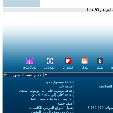
ن 93 عاما
ت
تمبلر
بلوكر
فليبورد
الموبايل
بودكاست
اضافة موضوع جديد
التضامنية
اضافة خبر
إضافة يوتيوب-فلم إلى يوتيوب التمدن
إضافة كتاب إلى مكتبة التمدن
Add new article - English
أضف حملة
3,732,97
تعديل الموقع الفرعي للكاتب-ة
ابحث في موقع الحوار المتمدن