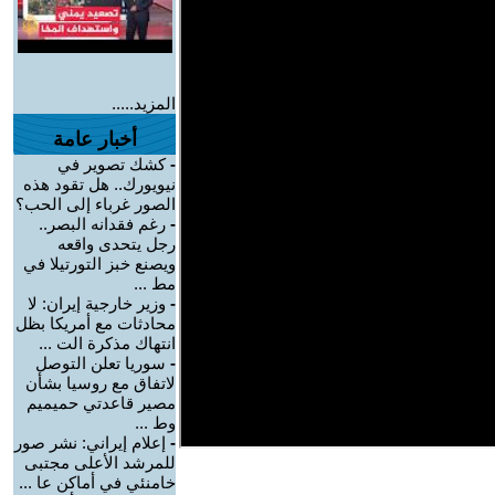
المزيد.....
أخبار عامة
-
كشك تصوير في
نيويورك.. هل تقود هذه
الصور غرباء إلى الحب؟
-
رغم فقدانه البصر..
رجل يتحدى واقعه
ويصنع خبز التورتيلا في
مط ...
-
وزير خارجية إيران: لا
محادثات مع أمريكا بظل
انتهاك مذكرة الت ...
-
سوريا تعلن التوصل
لاتفاق مع روسيا بشأن
مصير قاعدتي حميميم
وط ...
-
إعلام إيراني: نشر صور
للمرشد الأعلى مجتبى
خامنئي في أماكن عا ...