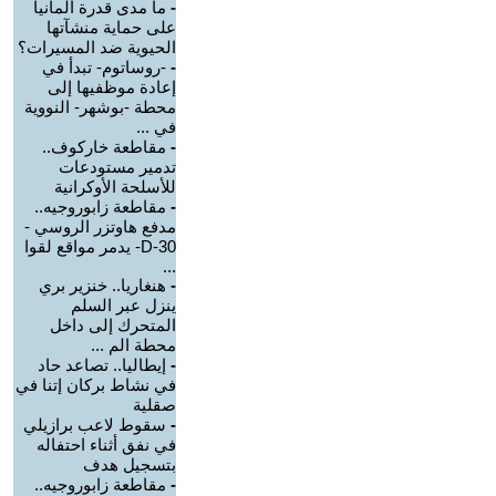
-
ما مدى قدرة ألمانيا
على حماية منشآتها
الحيوية ضد المسيرات؟
-
-روساتوم- تبدأ في
إعادة موظفيها إلى
محطة -بوشهر- النووية
في ...
-
مقاطعة خاركوف..
تدمير مستودعات
للأسلحة الأوكرانية
-
مقاطعة زابوروجيه..
مدفع هاوتزر الروسي -
D-30- يدمر مواقع لقوا
...
-
هنغاريا.. خنزير بري
ينزل عبر السلم
المتحرك إلى داخل
محطة الم ...
-
إيطاليا.. تصاعد حاد
في نشاط بركان إتنا في
صقلية
-
سقوط لاعب برازيلي
في نفق أثناء احتفاله
بتسجيل هدف
-
مقاطعة زابوروجيه..