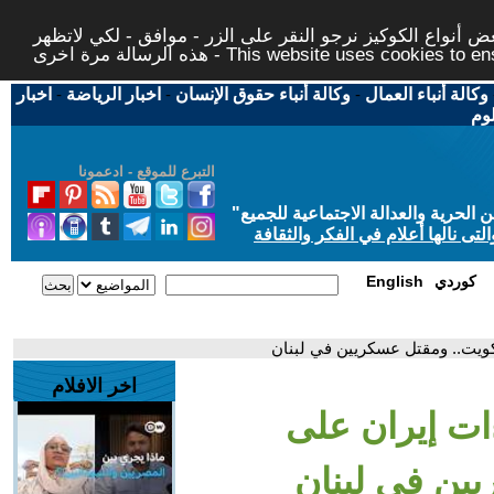
 أنواع الكوكيز نرجو النقر على الزر - موافق - لكي لاتظهر
This website uses cookies to ensure you ge
وكالة أنباء العمال
-
وكالة أنباء حقوق الإنسان
-
اخبار الرياضة
-
اخبار
لوم
التبرع للموقع - ادعمونا
حرية والعدالة الاجتماعية للجميع
"
تى نالها أعلام في الفكر والثقافة
كوردي
English
لكويت.. ومقتل عسكريين في لبنان
اخر الافلام
ءات إيران على
يين في لبنان