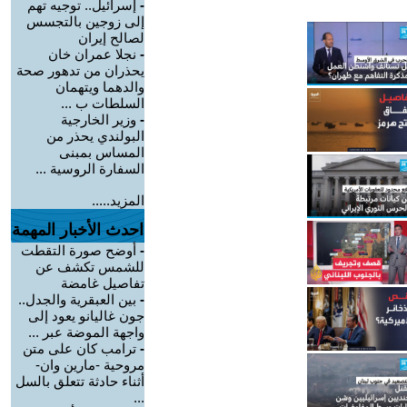
-
إسرائيل.. توجيه تهم
إلى زوجين بالتجسس
لصالح إيران
-
نجلا عمران خان
يحذران من تدهور صحة
والدهما ويتهمان
السلطات ب ...
-
وزير الخارجية
البولندي يحذر من
المساس بمبنى
السفارة الروسية ...
المزيد.....
احدث الأخبار المهمة
-
أوضح صورة التقطت
للشمس تكشف عن
تفاصيل غامضة
-
بين العبقرية والجدل..
جون غاليانو يعود إلى
واجهة الموضة عبر ...
-
ترامب كان على متن
مروحية -مارين وان-
أثناء حادثة تتعلق بالسل
...