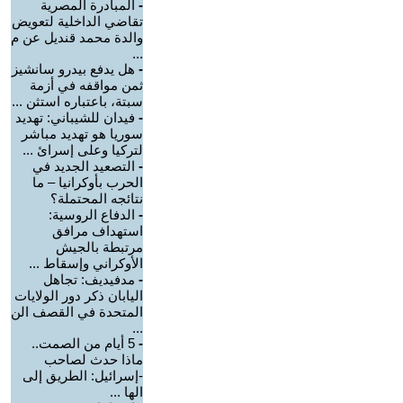
-
المبادرة المصرية
تقاضي الداخلية لتعويض
والدة محمد قنديل عن م
...
-
هل يدفع بيدرو سانشيز
ثمن مواقفه في أزمة
سبتة، باعتباره استثن ...
-
فيدان للشيباني: تهديد
سوريا هو تهديد مباشر
لتركيا وعلى إسرائ ...
-
التصعيد الجديد في
الحرب بأوكرانيا – ما
نتائجه المحتملة؟
-
الدفاع الروسية:
استهداف مرافق
مرتبطة بالجيش
الأوكراني وإسقاط ...
-
مدفيديف: تجاهل
اليابان ذكر دور الولايات
المتحدة في القصف الن
...
-
5 أيام من الصمت..
ماذا حدث لصاحب
-إسرائيل: الطريق إلى
الها ...