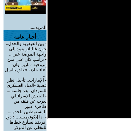
المزيد.....
أخبار عامة
-
بين العبقرية والجدل..
جون غاليانو يعود إلى
واجهة الموضة عبر ...
-
ترامب كان على متن
مروحية -مارين وان-
أثناء حادثة تتعلق بالسل
...
-
الإمارات.. تأجيل نظر
قضية -العتاد العسكري
للسودان- بعد جلسة ...
-
الجيش الإسرائيلي
يعرب عن قلقه من
ظاهرة عبور
المستوطنين للحدو ...
-
-ذا إيكونوميست-: دول
إفريقيا تسارع خطاها
للتخلي عن الدولار