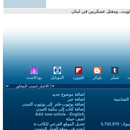
لكويت.. ومقتل عسكريين في لبنان
ت
تمبلر
بلوكر
فليبورد
الموبايل
بودكاست
اضافة موضوع جديد
التضامنية
اضافة خبر
إضافة يوتيوب-فلم إلى يوتيوب التمدن
إضافة كتاب إلى مكتبة التمدن
Add new article - English
أضف حملة
3,732,97
تعديل الموقع الفرعي للكاتب-ة
ابحث في موقع الحوار المتمدن