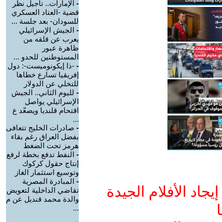
-
الإمارات.. تأجيل نظر
قضية -العتاد العسكري
للسودان- بعد جلسة ...
-
الجيش الإسرائيلي
يعرب عن قلقه من
ظاهرة عبور
المستوطنين للحدو ...
-
-ذا إيكونوميست-: دول
إفريقيا تسارع خطاها
للتخلي عن الدولار
-
لليوم الثاني.. الجيش
الإسرائيلي يواصل
اقتحام قلنديا ويصعّد ع
...
-
صادرات الخليج تتعافى
بفضل العراق رغم بقاء
هرمز تحت الضغط
-
النفط تدفع بخطة لرفع
إنتاج حقول كركوك
وتوسيع استثمار الغاز
-
المبادرة المصرية
جاد الأفلام الجيدة
تقاضي الداخلية لتعويض
والدة محمد قنديل عن م
ا
...