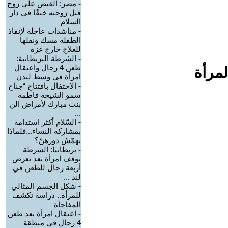
-
مصر: القبض على زوج
قتل زوجته خنقًا في دار
السلام
-
مناشدات عاجلة لإنقاذ
الطفلة مسك ونقلها
للعلاج خارج غزة
-
الشرطة البريطانية:
طعن 4 رجال واعتقال
لمرأة
امرأة في وسط لندن
-
الاحتفال بافتتاح “جناح
سمو الشيخة فاطمة
بنت مبارك لأمراض الن
...
-
السّلام أكثر استدامة
بمشاركة النساء...فلماذا
يهمّش دورهنّ؟
-
بريطانيا: الشرطة
توقف امرأة بعد تعرض
أربعة رجال للطعن في
لند ...
-
شكل الجسم المثالي
للمرأة.. دراسة تكشف
المفاجأة
-
اعتقال امرأة بعد طعن
4 رجال في منطقة