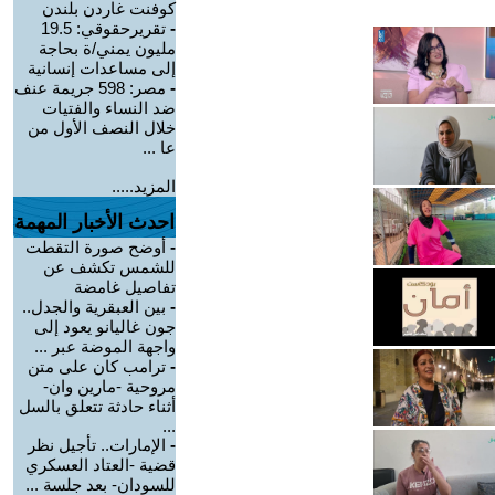
كوفنت غاردن بلندن
-
تقريرحقوقي: 19.5
مليون يمني/ة بحاجة
إلى مساعدات إنسانية
-
مصر: 598 جريمة عنف
ضد النساء والفتيات
خلال النصف الأول من
عا ...
المزيد.....
احدث الأخبار المهمة
-
أوضح صورة التقطت
للشمس تكشف عن
تفاصيل غامضة
-
بين العبقرية والجدل..
جون غاليانو يعود إلى
واجهة الموضة عبر ...
-
ترامب كان على متن
مروحية -مارين وان-
أثناء حادثة تتعلق بالسل
...
-
الإمارات.. تأجيل نظر
قضية -العتاد العسكري
للسودان- بعد جلسة ...