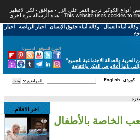
 أنواع الكوكيز نرجو النقر على الزر - موافق - لكي لاتظهر
This website uses cookies to ensure you ge
وكالة أنباء العمال
-
وكالة أنباء حقوق الإنسان
-
اخبار الرياضة
-
اخبار
لوم
التبرع للموقع - ادعمونا
حرية والعدالة الاجتماعية للجميع
"
تى نالها أعلام في الفكر والثقافة
كوردي
English
غزة
اخر الافلام
عب الخاصة بالأطفال