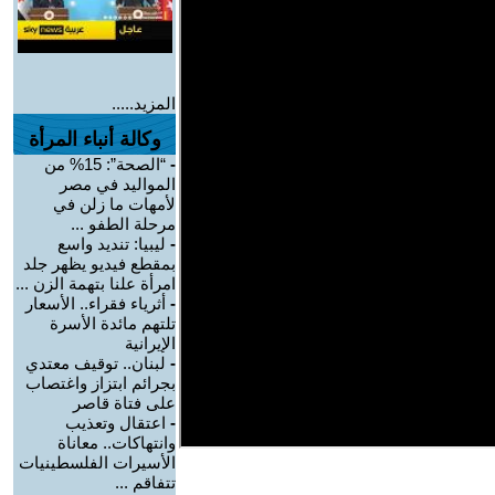
المزيد.....
وكالة أنباء المرأة
-
“الصحة”: 15% من
المواليد في مصر
لأمهات ما زلن في
مرحلة الطفو ...
-
ليبيا: تنديد واسع
بمقطع فيديو يظهر جلد
امرأة علنا بتهمة الزن ...
-
أثرياء فقراء.. الأسعار
تلتهم مائدة الأسرة
الإيرانية
-
لبنان.. توقيف معتدي
بجرائم ابتزاز واغتصاب
على فتاة قاصر
-
اعتقال وتعذيب
وانتهاكات.. معاناة
الأسيرات الفلسطينيات
تتفاقم ...