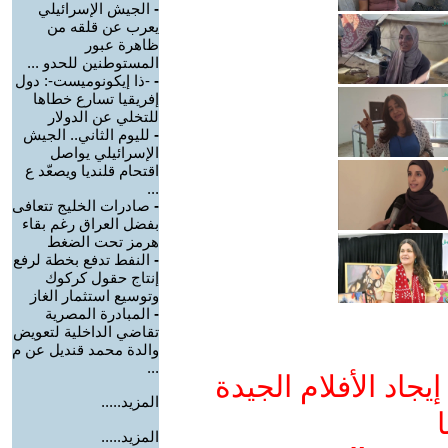
-
الجيش الإسرائيلي
يعرب عن قلقه من
ظاهرة عبور
المستوطنين للحدو ...
-
-ذا إيكونوميست-: دول
إفريقيا تسارع خطاها
للتخلي عن الدولار
-
لليوم الثاني.. الجيش
الإسرائيلي يواصل
اقتحام قلنديا ويصعّد ع
...
-
صادرات الخليج تتعافى
بفضل العراق رغم بقاء
هرمز تحت الضغط
-
النفط تدفع بخطة لرفع
إنتاج حقول كركوك
وتوسيع استثمار الغاز
-
المبادرة المصرية
تقاضي الداخلية لتعويض
والدة محمد قنديل عن م
...
جاد الأفلام الجيدة
المزيد.....
ا
المزيد.....