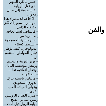
-
حسن بايكر: المؤثر
الذي نقل الرواية
الفلسطينية إلى -جيل
زد- و ...
-
-لا حاجة للاستيراد هذا
الموسم-.. سوريا تحقّق
الاكتفاء الذاتي ...
والفن
-
قاليباف: لسنا بحاجة
إلى مزيد من
الدبلوماسية المسرحية
-
السينما كسلاح
أيديولوجي.. كيف يؤطر
فيلم -المواطن المنتقم-
ال ...
-
وزير التربية والتعليم
ورئيس مؤسسة اليابان
يوقعان اتفاقية تعا ...
-
الطاغوت
-
ماتياس يايسله يترك
الدوري السعودي
ويتولى القيادة الفنية
لفري ...
-
منزل الفنان الروسي
ريبين -بيناتي- يفتح
أبوابه للزوار قبل اكت ...