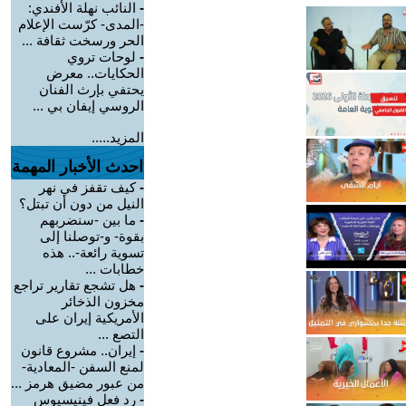
-
النائب نهلة الأفندي:
-المدى- كرّست الإعلام
الحر ورسخت ثقافة ...
-
لوحات تروي
الحكايات.. معرض
يحتفي بإرث الفنان
الروسي إيفان بي ...
المزيد.....
احدث الأخبار المهمة
-
كيف تقفز في نهر
النيل من دون أن تبتل؟
-
ما بين -سنضربهم
بقوة- و-توصلنا إلى
تسوية رائعة-.. هذه
خطابات ...
-
هل تشجع تقارير تراجع
مخزون الذخائر
الأمريكية إيران على
التصع ...
-
إيران.. مشروع قانون
لمنع السفن -المعادية-
من عبور مضيق هرمز ...
-
رد فعل فينيسيوس