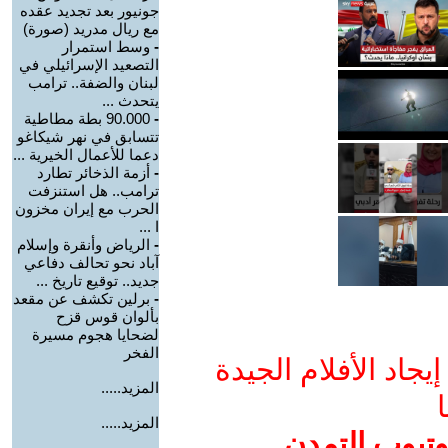
جونيور بعد تجديد عقده
مع ريال مدريد (صورة)
-
وسط استمرار
التصعيد الإسرائيلي في
لبنان والضفة.. ترامب
يتحدث ...
-
90.000 بطة مطاطية
تتسابق في نهر شيكاغو
دعما للأعمال الخيرية ...
-
أزمة الذخائر تطارد
ترامب.. هل استنزفت
الحرب مع إيران مخزون
ا ...
-
الرياض وأنقرة وإسلام
آباد نحو تحالف دفاعي
جديد.. توقيع تاريخ ...
-
برلين تكشف عن مقعد
بألوان قوس قزح
لضحايا هجوم مسيرة
الفخر
جاد الأفلام الجيدة
المزيد.....
ا
المزيد.....
وتيوب التمدن