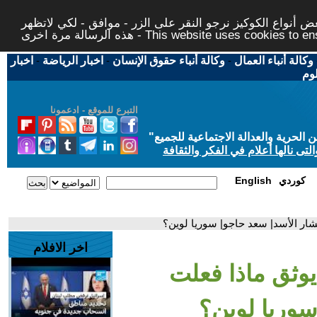
 أنواع الكوكيز نرجو النقر على الزر - موافق - لكي لاتظهر
This website uses cookies to ensure you ge
وكالة أنباء العمال
-
وكالة أنباء حقوق الإنسان
-
اخبار الرياضة
-
اخبار
لوم
التبرع للموقع - ادعمونا
حرية والعدالة الاجتماعية للجميع
"
تى نالها أعلام في الفكر والثقافة
كوردي
English
بشار الأسد| سعد حاجو| سوريا لوين؟
اخر الافلام
يوثق ماذا فعلت
سوريا لوين؟