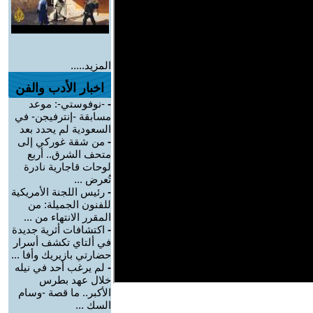
المزيد.....
اخبار الأدب والفن
-
-نوفوستي-: موعد
مسابقة -إنترفيجن- في
السعودية لم يحدد بعد
-
من شقة غوركي إلى
متحف الشرق.. أربع
لوحات قاجارية نادرة
تُعرض ...
-
رئيس اللجنة الأمريكية
للفنون الجميلة: من
المقرر الانتهاء من ...
-
اكتشافات أثرية جديدة
في ألتاي تكشف أسرار
حضارتي بازيريك وأفا ...
-
لم يرغب أحد في نيله
خلال عهد بطرس
الأكبر.. ما قصة -وسام
السك ...