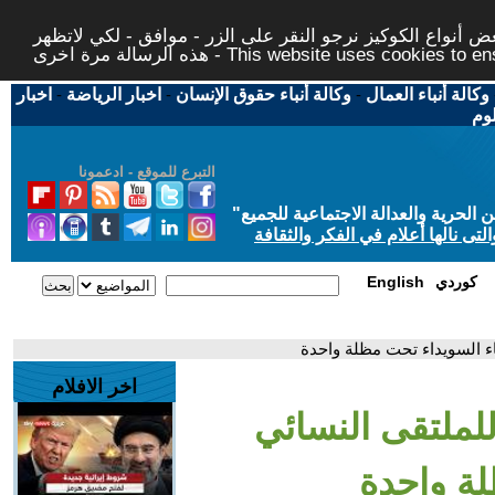
 أنواع الكوكيز نرجو النقر على الزر - موافق - لكي لاتظهر
This website uses cookies to ensure you ge
وكالة أنباء العمال
-
وكالة أنباء حقوق الإنسان
-
اخبار الرياضة
-
اخبار
لوم
التبرع للموقع - ادعمونا
حرية والعدالة الاجتماعية للجميع
"
تى نالها أعلام في الفكر والثقافة
كوردي
English
ء السويداء تحت مظلة واحدة
اخر الافلام
لملتقى النسائي
ة واحدة