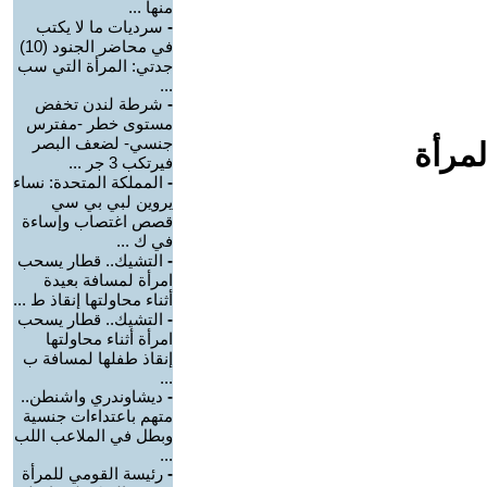
منها ...
-
سرديات ما لا يكتب
في محاضر الجنود (10)
جدتي: المرأة التي سب
...
-
شرطة لندن تخفض
مستوى خطر -مفترس
جنسي- لضعف البصر
لمرأة
فيرتكب 3 جر ...
-
المملكة المتحدة: نساء
يروين لبي بي سي
قصص اغتصاب وإساءة
في ك ...
-
التشيك.. قطار يسحب
امرأة لمسافة بعيدة
أثناء محاولتها إنقاذ ط ...
-
التشيك.. قطار يسحب
امرأة أثناء محاولتها
إنقاذ طفلها لمسافة ب
...
-
ديشاوندري واشنطن..
متهم باعتداءات جنسية
وبطل في الملاعب اللب
...
-
رئيسة القومي للمرأة