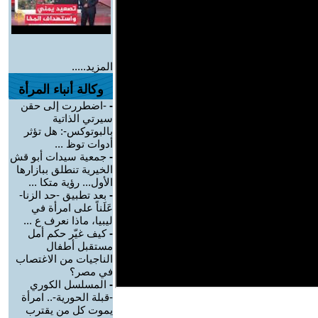
المزيد.....
وكالة أنباء المرأة
-
-اضطررت إلى حقن
سيرتي الذاتية
بالبوتوكس-: هل تؤثر
أدوات توظ ...
-
جمعية سيدات أبو قش
الخيرية تنطلق ببازارها
الأول... رؤية متكا ...
-
بعد تطبيق -حد الزنا-
عَلَناً على امرأة في
ليبيا، ماذا نعرف ع ...
-
كيف غيّر حكم أمل
مستقبل أطفال
الناجيات من الاغتصاب
في مصر؟
-
المسلسل الكوري
-قبلة الحورية-.. امرأة
يموت كل من يقترب