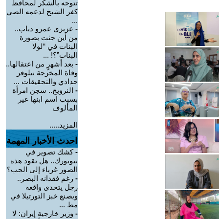
تتوجه بالشكر لمحافظ
كفر الشيخ لدعمه الصي
...
-
عزيزي عمرو دياب..
من أين جئت بصورة
البنات في “لولا
البنات”؟! ...
-
بعد أشهرٍ من اعتقالها..
وفاة المخرجة نيلوفر
حدادي والتحقيقات ...
-
النرويج.. سجن امرأة
بسبب اسم ابنها غير
المألوف
المزيد.....
احدث الأخبار المهمة
-
كشك تصوير في
نيويورك.. هل تقود هذه
الصور غرباء إلى الحب؟
-
رغم فقدانه البصر..
رجل يتحدى واقعه
ويصنع خبز التورتيلا في
مط ...
-
وزير خارجية إيران: لا