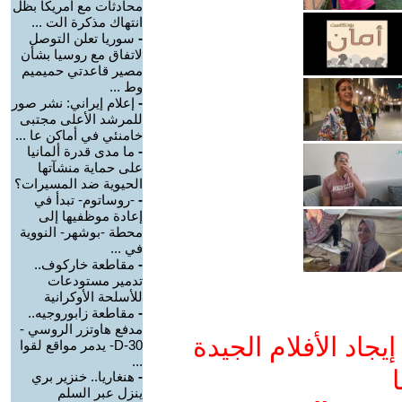
محادثات مع أمريكا بظل
انتهاك مذكرة الت ...
-
سوريا تعلن التوصل
لاتفاق مع روسيا بشأن
مصير قاعدتي حميميم
وط ...
-
إعلام إيراني: نشر صور
للمرشد الأعلى مجتبى
خامنئي في أماكن عا ...
-
ما مدى قدرة ألمانيا
على حماية منشآتها
الحيوية ضد المسيرات؟
-
-روساتوم- تبدأ في
إعادة موظفيها إلى
محطة -بوشهر- النووية
في ...
-
مقاطعة خاركوف..
تدمير مستودعات
للأسلحة الأوكرانية
-
مقاطعة زابوروجيه..
مدفع هاوتزر الروسي -
جاد الأفلام الجيدة
D-30- يدمر مواقع لقوا
...
ا
-
هنغاريا.. خنزير بري
ينزل عبر السلم