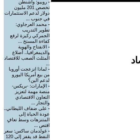
-
روبيو: واشنطن
تخصص 201 مليون
دولار لدعم الاستثمارات
في جنوب ...
-
محمد العرجاوي:
تطوير التدريب
الجمركي ركيزة لرفع
كفاءة المستخ ...
-
الانفتاح والهوية
والديمغرافيا.. أضلاع
اد
المثلث الصعب للاقتصاد
...
-
لماذا انزعجت أوروبا
من بيع أمريكا اليورو
لدعم الين؟
-
الإمارات: -بريكس-
منصة مهمة لتعزيز
التعاون الاقتصادي
والتجار ...
-
على ضفاف الليطاني..
عودة الحياة إلى
المتنزهات وسط تعافٍ
اقتص ...
-
غولدمان ساكس: سعر
النفط قد يقفز إلى 120