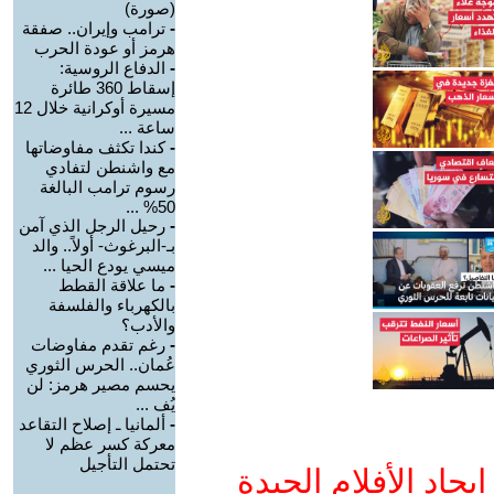
(صورة)
-
ترامب وإيران.. صفقة
هرمز أو عودة الحرب
-
الدفاع الروسية:
إسقاط 360 طائرة
مسيرة أوكرانية خلال 12
ساعة ...
-
كندا تكثف مفاوضاتها
مع واشنطن لتفادي
رسوم ترامب البالغة
50% ...
-
رحيل الرجل الذي آمن
بـ-البرغوث- أولاً.. والد
ميسي يودع الحيا ...
-
ما علاقة القطط
بالكهرباء والفلسفة
والأدب؟
-
رغم تقدم مفاوضات
عُمان.. الحرس الثوري
يحسم مصير هرمز: لن
يُف ...
-
ألمانيا ـ إصلاح التقاعد
معركة كسر عظم لا
تحتمل التأجيل
جاد الأفلام الجيدة