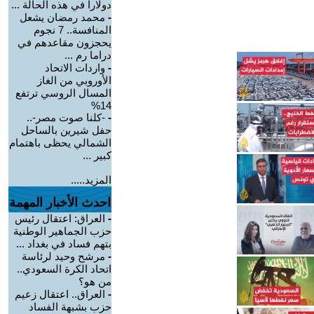
دولارا في هذه الحالة ...
-
محمد رمضان يشعل
المنافسة.. 7 نجوم
يحجزون مقاعدهم في
دراما رم ...
-
واردات الاتحاد
الأوروبي من الغاز
المسال الروسي ترتفع
14%
-
-كلنا صوت مصر-..
حفل شيرين بالساحل
الشمالي يحظى باهتمام
كبير ...
المزيد.....
احدث الأخبار المهمة
-
العراق: اعتقال رئيس
حزب الجماهير الوطنية
بتهم فساد في بغداد ...
-
مرشح وحيد لرئاسة
اتحاد الكرة السعودي..
من هو؟
-
العراق.. اعتقال زعيم
حزب بشبهة الفساد