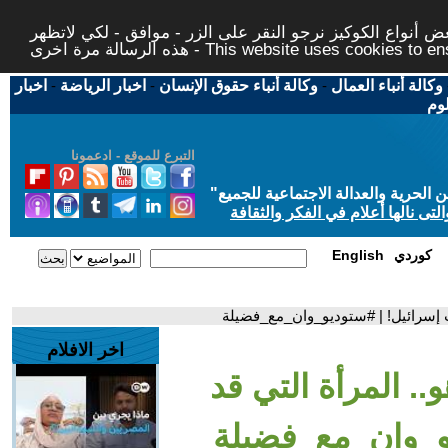
 أنواع الكوكيز نرجو النقر على الزر - موافق - لكي لاتظهر
This website uses cookies to ensure you ge
وكالة أنباء العمال
-
وكالة أنباء حقوق الإنسان
-
اخبار الرياضة
-
اخبار
لوم
التبرع للموقع - ادعمونا
حرية والعدالة الاجتماعية للجميع
"
تى نالها أعلام في الفكر والثقافة
كوردي
English
رات إسرائيل! | #ستوديو_وان_مع_فضيلة
اخر الافلام
و.. المرأة التي قد
يو_وان_مع_فضيلة