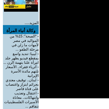
المزيد.....
وكالة أنباء المرأة
-
“الصحة”: 15% من
المواليد في مصر
لأمهات ما زلن في
مرحلة الطفو ...
-
ليبيا: تنديد واسع
بمقطع فيديو يظهر جلد
امرأة علنا بتهمة الزن ...
-
أثرياء فقراء.. الأسعار
تلتهم مائدة الأسرة
الإيرانية
-
لبنان.. توقيف معتدي
بجرائم ابتزاز واغتصاب
على فتاة قاصر
-
اعتقال وتعذيب
وانتهاكات.. معاناة
الأسيرات الفلسطينيات
تتفاقم ...