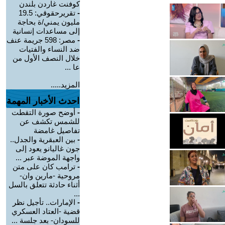
كوفنت غاردن بلندن
-
تقريرحقوقي: 19.5
مليون يمني/ة بحاجة
إلى مساعدات إنسانية
-
مصر: 598 جريمة عنف
ضد النساء والفتيات
خلال النصف الأول من
عا ...
المزيد.....
احدث الأخبار المهمة
-
أوضح صورة التقطت
للشمس تكشف عن
تفاصيل غامضة
-
بين العبقرية والجدل..
جون غاليانو يعود إلى
واجهة الموضة عبر ...
-
ترامب كان على متن
مروحية -مارين وان-
أثناء حادثة تتعلق بالسل
...
-
الإمارات.. تأجيل نظر
قضية -العتاد العسكري
للسودان- بعد جلسة ...