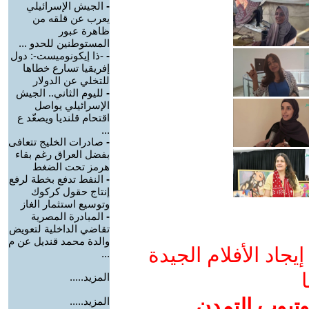
-
الجيش الإسرائيلي
يعرب عن قلقه من
ظاهرة عبور
المستوطنين للحدو ...
-
-ذا إيكونوميست-: دول
إفريقيا تسارع خطاها
للتخلي عن الدولار
-
لليوم الثاني.. الجيش
الإسرائيلي يواصل
اقتحام قلنديا ويصعّد ع
...
-
صادرات الخليج تتعافى
بفضل العراق رغم بقاء
هرمز تحت الضغط
-
النفط تدفع بخطة لرفع
إنتاج حقول كركوك
وتوسيع استثمار الغاز
-
المبادرة المصرية
تقاضي الداخلية لتعويض
والدة محمد قنديل عن م
جاد الأفلام الجيدة
...
ا
المزيد.....
وتيوب التمدن
المزيد.....