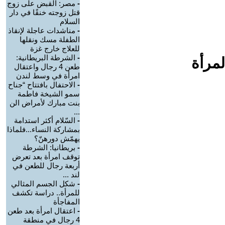
-
مصر: القبض على زوج
قتل زوجته خنقًا في دار
السلام
-
مناشدات عاجلة لإنقاذ
الطفلة مسك ونقلها
للعلاج خارج غزة
-
الشرطة البريطانية:
لمرأة
طعن 4 رجال واعتقال
امرأة في وسط لندن
-
الاحتفال بافتتاح “جناح
سمو الشيخة فاطمة
بنت مبارك لأمراض الن
...
-
السّلام أكثر استدامة
بمشاركة النساء...فلماذا
يهمّش دورهنّ؟
-
بريطانيا: الشرطة
توقف امرأة بعد تعرض
أربعة رجال للطعن في
لند ...
-
شكل الجسم المثالي
للمرأة.. دراسة تكشف
المفاجأة
-
اعتقال امرأة بعد طعن
4 رجال في منطقة