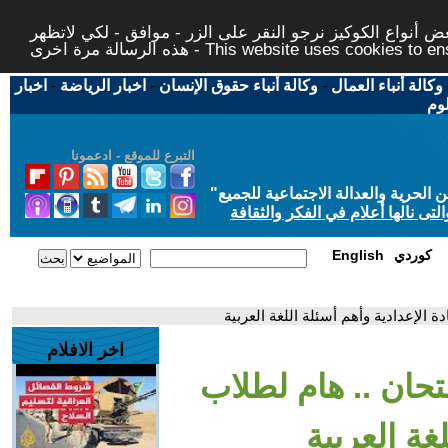
 أنواع الكوكيز نرجو النقر على الزر - موافق - لكي لاتظهر
This website uses cookies to ensure you ge
وكالة أنباء العمال
-
وكالة أنباء حقوق الإنسان
-
اخبار الرياضة
-
اخبار
لوم
التبرع للموقع - ادعمونا
حرية والعدالة الاجتماعية للجميع
"
تى نالها أعلام في الفكر والثقافة
كوردي
English
ة الإعدادية وأهم أسئلة اللغة العربية
اخر الافلام
متحان .. هام لطلاب
غة العربية