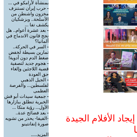
بمنشأة لأرامكو في ...
-
حرب إيران تستنزف
مخزون واشنطن من
الأسلحة.. وبزشكيان
يكشف تفا ...
-
بعد عشرة أعوام.. هل
نجح قانون الاندماج في
ألمانيا؟
-
السر في الحركة..
تمارين بسيطة لخفض
ضغط الدم دون أدوية!
-
هجوم جديد لتصفية
قضية اللاجئين وإلغاء
حق العودة
-
الجيل الذهبي
لفلسطين... والفرصة
العظمى
-
جمعية سيدات أبو قش
الخيرية تنطلق ببازارها
الأول... رؤية متكا ...
-
بعد فضائح عدة..
جاد الأفلام الجيدة
-الفيفا- يحذر من تشويه
صورة إنفانتينو
ا
المزيد.....