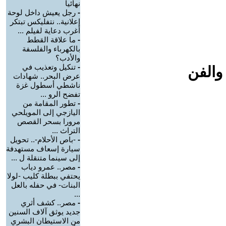
نهائيا
-
رجل يعيش داخل لوحة
إعلانية.. نتفليكس تبتكر
أغرب دعاية لفيلم ...
-
ما علاقة القطط
بالكهرباء والفلسفة
والأدب؟
-
تنكيل وتعذيب في
والفن
عرض البحر.. شهادات
ناشطي أسطول غزة
تفضح الرو ...
-
تطور المقامة من
اليازجي إلى المويلحي
مرورا بسحر القصص
التراث ...
-
-باص الأحلام-.. تحويل
سيارة إسعاف مستهدفة
إلى سينما متنقلة ل ...
-
مصر.. عمرو دياب
يحتفي ببطلة كليب -لولا
البنات- في حفله بالعل
...
-
مصر.. كشف أثري
جديد يوثق آلاف السنين
من الاستيطان البشري