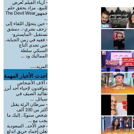
-
أزياء الفيلم تُعرض
للبيع.. مزاد يحقق حلم
جمهورThe Devil Wear
...
-
حين يتحوّل اللقاء إلى
-زحف بشري-.. دمشق
تستقبل -المايسترو-
-
فقيه في زمن الجباية..
حين تحدى التاج
السبكي سلطة
المماليك ود ...
المزيد.....
احدث الأخبار المهمة
-
آلاف الأشخاص
يتوافدون لإحياء أحد أبرز
تقاليد الصيف في
سياتل. ...
-
سرطان الرئة يقتل
أكثر من 100 ألف
شخص سنويًا.. إليك ما
يجب مع ...
-
فجر الأحد.. السعودية
تعلن إخماد حريق اندلع