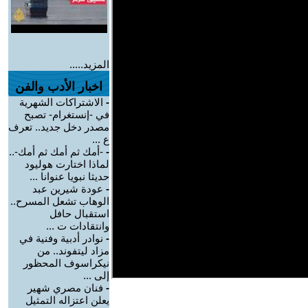
المزيد.....
اخبار الأدب والفن
-
الاشتراكات الشهرية
في -إنستغرام- تصبح
مصدر دخل جديد.. تعرف
ع ...
-
-أمك ثم أمك ثم أمك-..
لماذا اختارت هوليود
حديثا نبويا عنوانا ...
-
عودة شيرين عبد
الوهاب تشعل المسرح..
استقبال حافل
وانتقادات ت ...
-
نوادر أدبية وفنية في
مزاد ليتفوند.. من
نيكراسوف المحظور
إلى ...
-
فنان مصري شهير
يعلن اعتزاله التمثيل