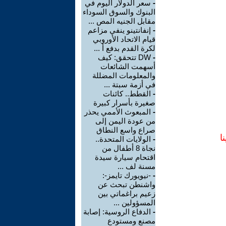
-
سعر الدولار اليوم في
البنوك والسوق السوداء
مقابل الجنيه المص ...
-
إنفانتينو ينفي مزاعم
قيام الاتحاد الأوروبي
لكرة القدم بدفع أ ...
-
DW تتحقق: كيف
أسهمت الشائعات
والمعلومات المضللة
في أزمة سبتة ...
-
القطط.. كائنات
صغيرة بأسرار كبيرة
-
المبعوث الأممي يحذر
من عودة اليمن إلى
صراع واسع النطاق
ا
-
الولايات المتحدة..
نجاة 8 أطفال من
اقتحام سيارة سيدة
مسنة لف ...
-
-نيويورك تايمز-:
واشنطن تبحث عن
زعيم براغماتي بين
المسؤولين ...
-
الدفاع الروسية: إصابة
مصنع ومستودع