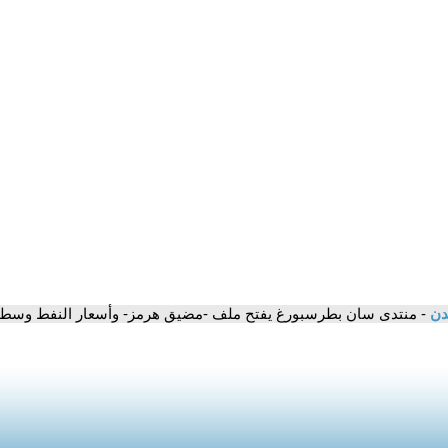
مدن
- منتدى سان بطرسبورغ يفتح ملف -مضيق هرمز- وأسعار النفط وسط 