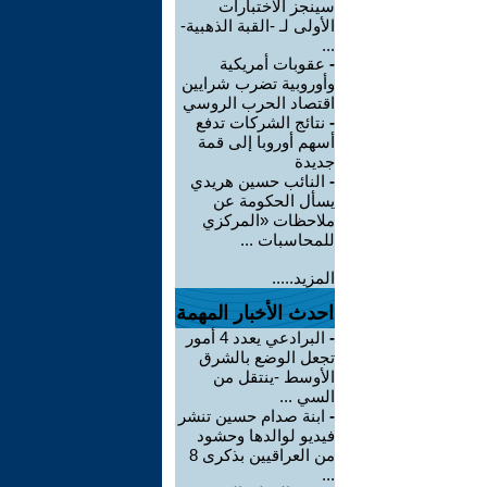
سينجز الاختبارات
الأولى لـ -القبة الذهبية-
...
-
عقوبات أمريكية
وأوروبية تضرب شرايين
اقتصاد الحرب الروسي
-
نتائج الشركات تدفع
أسهم أوروبا إلى قمة
جديدة
-
النائب حسين هريدي
يسأل الحكومة عن
ملاحظات «المركزي
للمحاسبات ...
المزيد.....
احدث الأخبار المهمة
-
البرادعي يعدد 4 أمور
تجعل الوضع بالشرق
الأوسط -ينتقل من
السي ...
-
ابنة صدام حسين تنشر
فيديو لوالدها وحشود
من العراقيين بذكرى 8
...