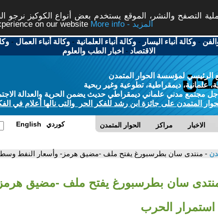
ة التصفح والنشر، الموقع يستخدم بعض أنواع الكوكيز نرجو النق
More info - المزيد
experience on our website
الفن
-
وكالة أنباء اليسار
-
وكالة أنباء العلمانية
-
وكالة أنباء العمال
-
وكا
الاقتصاد
-
اخبار الطب والعلوم
 الرئيسي لمؤسسة الحوار المتمدن
، علمانية، ديمقراطية، تطوعية وغير ربحية
ل مجتمع مدني علماني ديمقراطي حديث يضمن الحرية والعدالة الاجتم
حوار المتمدن على جائزة ابن رشد للفكر الحر والتى نالها أعلام في الفك
كوردي
English
الاخبار
مراكز
الحوار المتمدن
مدن
- منتدى سان بطرسبورغ يفتح ملف -مضيق هرمز- وأسعار النفط وسط 
منتدى سان بطرسبورغ يفتح ملف -مضيق هرمز-
استمرار الحرب