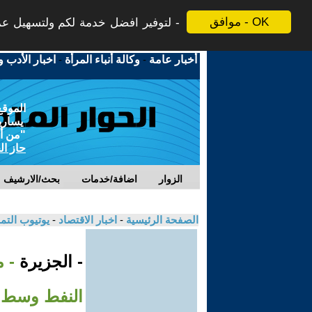
موافق - OK
لتوفير افضل خدمة لكم ولتسهيل عملي
أخبار عامة
-
وكالة أنباء المرأة
-
اخبار الأدب و
الموقع
يسارية
"من أج
حاز ال
الزوار
اضافة/خدمات
بحث/الارشيف
الصفحة الرئيسية
-
اخبار الاقتصاد
-
يوتيوب الت
- الجزيرة
- 
النفط وسط 