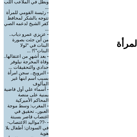
وبطل في الملاعب اللب
...
-
رئيسة القومي للمرأة
تتوجه بالشكر لمحافظ
كفر الشيخ لدعمه الصي
...
-
عزيزي عمرو دياب..
من أين جئت بصورة
لمرأة
البنات في “لولا
البنات”؟! ...
-
بعد أشهرٍ من اعتقالها..
وفاة المخرجة نيلوفر
حدادي والتحقيقات ...
-
النرويج.. سجن امرأة
بسبب اسم ابنها غير
المألوف
-
أسماء علي أول قاضية
يمنية على منصة
المحاكم الأميركية
-
المغرب: وسط موجة
العبور.. تحقيق في
اغتصاب قاصر بسبتة
-
-??مواليد الاغتصاب-
في السودان: أطفال بلا
هوية