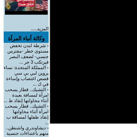
المزيد.....
وكالة أنباء المرأة
-
شرطة لندن تخفض
مستوى خطر -مفترس
جنسي- لضعف البصر
فيرتكب 3 جر ...
-
المملكة المتحدة: نساء
يروين لبي بي سي
قصص اغتصاب وإساءة
في ك ...
-
التشيك.. قطار يسحب
امرأة لمسافة بعيدة
أثناء محاولتها إنقاذ ط ...
-
التشيك.. قطار يسحب
امرأة أثناء محاولتها
إنقاذ طفلها لمسافة ب
...
-
ديشاوندري واشنطن..
متهم باعتداءات جنسية