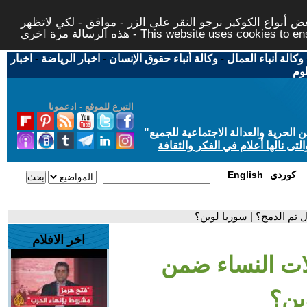
 أنواع الكوكيز نرجو النقر على الزر - موافق - لكي لاتظهر
This website uses cookies to ensure you ge
وكالة أنباء العمال
-
وكالة أنباء حقوق الإنسان
-
اخبار الرياضة
-
اخبار
لوم
التبرع للموقع - ادعمونا
حرية والعدالة الاجتماعية للجميع
"
تى نالها أعلام في الفكر والثقافة
كوردي
English
 تم الدمج؟ | سوريا لوين؟
اخر الافلام
لات النساء ضمن
ين؟