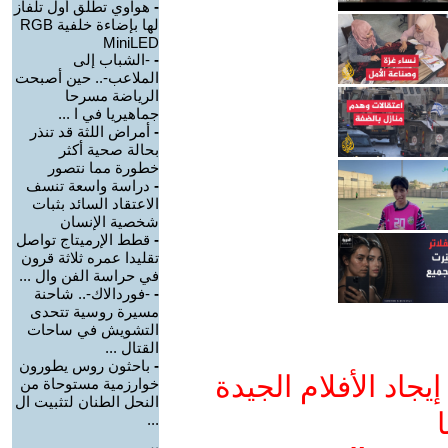
-
هواوي تطلق أول تلفاز
لها بإضاءة خلفية RGB
MiniLED
-
-الشباب إلى
الملاعب-.. حين أصبحت
الرياضة مسرحا
جماهيريا في ا ...
-
أمراض اللثة قد تنذر
بحالة صحية أكثر
خطورة مما نتصور
-
دراسة واسعة تنسف
الاعتقاد السائد بثبات
شخصية الإنسان
-
قطط الإرميتاج تواصل
تقليدا عمره ثلاثة قرون
في حراسة الفن وال ...
-
-فوردالاك-.. شاحنة
مسيرة روسية تتحدى
التشويش في ساحات
القتال ...
-
باحثون روس يطورون
جاد الأفلام الجيدة
خوارزمية مستوحاة من
النحل الطنان لتثبيت ال
ا
...