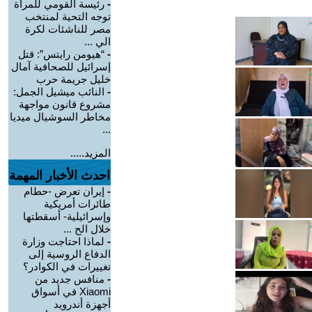
-
رئيسة القومي للمرأة
توجه التحية لمنتخب
مصر للناشئات لكرة
الي ...
-
“هيومن رايتس”: قتل
إسرائيل للصحافية آمال
خليل جريمة حرب
-
النائب ميشيل الجمل:
مشروع قانون مواجهة
مخاطر السوشيال ميديا
...
المزيد.....
احدث الأخبار المهمة
-
إيران تعرض -حطام
طائرات أمريكية
وإسرائيلية- أسقطتها
خلال الح ...
-
لماذا احتاجت وزارة
الدفاع الروسية إلى
تغييرات في الكوادر؟
-
منافس جديد من
Xiaomi في أسواق
أجهزة أندرويد