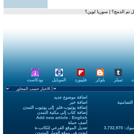
 تم الدمج؟ | سوريا لوين؟
ت
تمبلر
بلوكر
فليبورد
الموبايل
بودكاست
اضافة موضوع جديد
التضامنية
اضافة خبر
إضافة يوتيوب-فلم إلى يوتيوب التمدن
إضافة كتاب إلى مكتبة التمدن
Add new article - English
أضف حملة
3,732,97
تعديل الموقع الفرعي للكاتب-ة
ابحث في موقع الحوار المتمدن