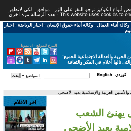
 أنواع الكوكيز نرجو النقر على الزر - موافق - لكي لاتظهر
This website uses cookies to ensure you ge
وكالة أنباء العمال
-
وكالة أنباء حقوق الإنسان
-
اخبار الرياضة
-
اخبار
لوم
التبرع للموقع - ادعمونا
حرية والعدالة الاجتماعية للجميع
"
تى نالها أعلام في الفكر والثقافة
كوردي
English
أمتين العربية والإسلامية بعيد الأضحى
اخر الافلام
 يهنئ الشعب
امية بعيد الأضحى