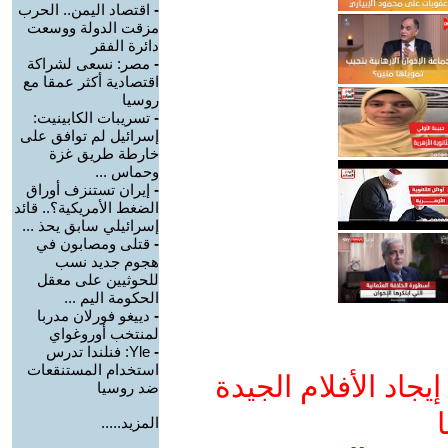
-
اقتصاد اليمن.. الحرب
مزقت الدولة ووسعت
دائرة الفقر
-
مصر: نسعى لشراكة
اقتصادية أكثر عمقا مع
روسيا
-
تسريبات الكابينيت:
إسرائيل لم توافق على
خارطة طريق غزة
وحماس ...
-
إيران تستنزف أوراق
الضغط الأمريكية؟.. قائد
إسرائيلي سابق يحذ ...
-
قتلى ومصابون في
هجوم جديد نسب
للحوثيين على معقل
الحكومة اليم ...
-
دييغو فورلان مدربا
لمنتخب أوروغواي
-
Yle: فنلندا تدرس
استخدام المستنقعات
جاد الأفلام الجيدة
ضد روسيا
ا
المزيد.....