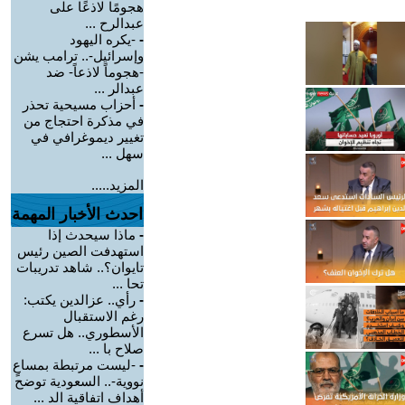
هجومًا لاذعًا على
عبدالرح ...
-
-يكره اليهود
وإسرائيل-.. ترامب يشن
-هجوماً لاذعاً- ضد
عبدالر ...
-
أحزاب مسيحية تحذر
في مذكرة احتجاج من
تغيير ديموغرافي في
سهل ...
المزيد.....
احدث الأخبار المهمة
-
ماذا سيحدث إذا
استهدفت الصين رئيس
تايوان؟.. شاهد تدريبات
تحا ...
-
رأي.. عزالدين يكتب:
رغم الاستقبال
الأسطوري.. هل تسرع
صلاح با ...
-
-ليست مرتبطة بمساعٍ
نووية-.. السعودية توضح
أهداف اتفاقية الد ...