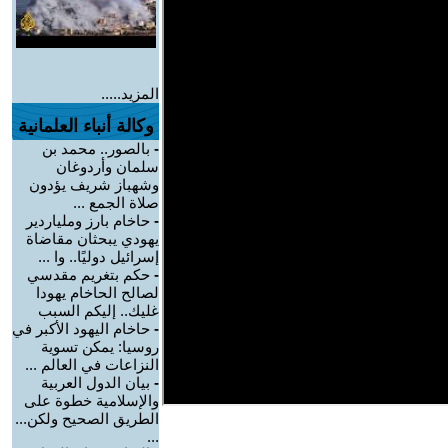
المزيد.....
وكالة أنباء العلمانية
-
بالصور.. محمد بن
سلمان وأردوغان
وشهباز شريف يؤدون
صلاة الجمع ...
-
حاخام بارز وملياردير
يهودي يبحثان مقاضاة
إسرائيل دوليًا.. وا ...
-
حكم بتغريم مقدسي
لصالح الحاخام يهودا
غليك.. إليكم السبب
-
حاخام اليهود الأكبر في
روسيا: يمكن تسوية
النزاعات في العالم ...
-
بيان الدول العربية
والإسلامية خطوة على
الطريق الصحيح ولكن...
...