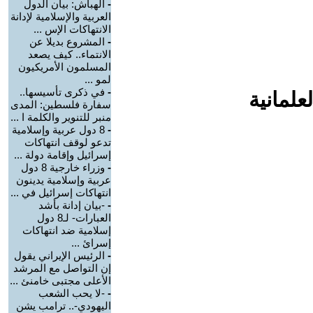
-
الهباش: بيان الدول
العربية والإسلامية لإدانة
الانتهاكات الإس ...
-
المشروع بديلا عن
الانتماء.. كيف يصعد
المسلمون الأمريكيون
لمو ...
-
في ذكرى تأسيسها..
علمانية
سفارة فلسطين: المدى
منبر للتنوير والكلمة ا ...
-
8 دول عربية وإسلامية
تدعو لوقف انتهاكات
إسرائيل وإقامة دولة ...
-
وزراء خارجية 8 دول
عربية وإسلامية يدينون
انتهاكات إسرائيل في ...
-
-بيان إدانة بأشد
العبارات- لـ8 دول
إسلامية ضد انتهاكات
إسرائ ...
-
الرئيس الإيراني يقول
إن التواصل مع المرشد
الأعلى مجتبى خامنئ ...
-
-لا يحب الشعب
اليهودي-.. ترامب يشن