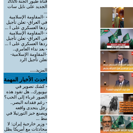
قناة طيور الجنة 2026
الجديد على نايل سات
...
-
-المقاومة الإسلامية
في العراق- تعلن تأجيل
ردها العسكري على ا ...
-
-المقاومة الإسلامية
في العراق- تعلن تأجيل
ردها العسكري على ا ...
-
بعد نداء العامري..
-المقاومة الإسلامية-
تعلن تأجيل الرد
المزيد.....
احدث الأخبار المهمة
-
كشك تصوير في
نيويورك.. هل تقود هذه
الصور غرباء إلى الحب؟
-
رغم فقدانه البصر..
رجل يتحدى واقعه
ويصنع خبز التورتيلا في
مط ...
-
وزير خارجية إيران: لا
محادثات مع أمريكا بظل