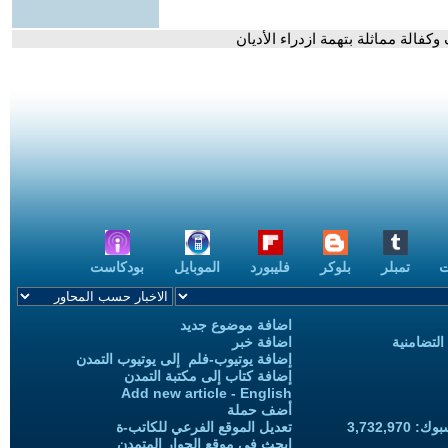
ت
تمبلر
بلوكر
فليبورد
الموبايل
بودكاست
اضافة موضوع جديد
التضامنية
اضافة خبر
إضافة يوتيوب-فلم إلى يوتيوب التمدن
إضافة كتاب إلى مكتبة التمدن
Add new article - English
أضف حملة
3,732,97
تعديل الموقع الفرعي للكاتب-ة
ابحث في موقع الحوار المتمدن