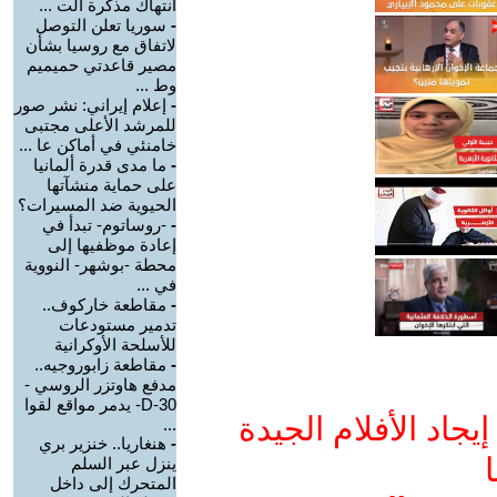
انتهاك مذكرة الت ...
-
سوريا تعلن التوصل
لاتفاق مع روسيا بشأن
مصير قاعدتي حميميم
وط ...
-
إعلام إيراني: نشر صور
للمرشد الأعلى مجتبى
خامنئي في أماكن عا ...
-
ما مدى قدرة ألمانيا
على حماية منشآتها
الحيوية ضد المسيرات؟
-
-روساتوم- تبدأ في
إعادة موظفيها إلى
محطة -بوشهر- النووية
في ...
-
مقاطعة خاركوف..
تدمير مستودعات
للأسلحة الأوكرانية
-
مقاطعة زابوروجيه..
مدفع هاوتزر الروسي -
D-30- يدمر مواقع لقوا
جاد الأفلام الجيدة
...
-
هنغاريا.. خنزير بري
ا
ينزل عبر السلم
المتحرك إلى داخل