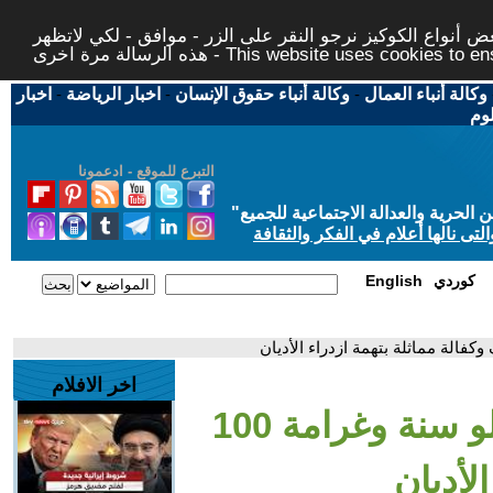
 أنواع الكوكيز نرجو النقر على الزر - موافق - لكي لاتظهر
This website uses cookies to ensure you ge
وكالة أنباء العمال
-
وكالة أنباء حقوق الإنسان
-
اخبار الرياضة
-
اخبار
لوم
التبرع للموقع - ادعمونا
حرية والعدالة الاجتماعية للجميع
"
تى نالها أعلام في الفكر والثقافة
كوردي
English
اخر الافلام
- حبس مروان بابلو سنة وغرامة 100
لأديان