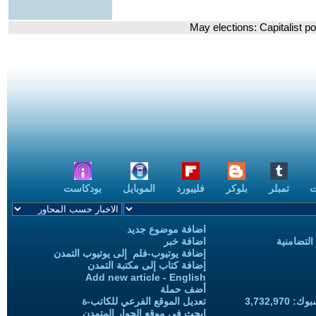
ت
تمبلر
بلوكر
فليبورد
الموبايل
بودكاست
اضافة موضوع جديد
التضامنية
اضافة خبر
إضافة يوتيوب-فلم إلى يوتيوب التمدن
إضافة كتاب إلى مكتبة التمدن
Add new article - English
أضف حملة
3,732,97
تعديل الموقع الفرعي للكاتب-ة
ابحث في موقع الحوار المتمدن