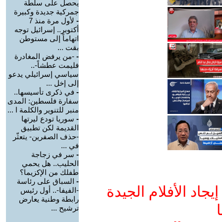
يحصل على سلطة
جمركية جديدة وكبيرة
-
لأول مرة منذ 7
أكتوبر.. إسرائيل توجه
اتهاماً إلى مستوطن
بقت ...
-
-من يرفض المغادرة
فليمت عطشاً-..
سياسي إسرائيلي يدعو
إلى إخل ...
-
في ذكرى تأسيسها..
سفارة فلسطين: المدى
منبر للتنوير والكلمة ا ...
-
سوريا تودع ليرتها
القديمة لكن تطبيق
-حذف الصفرين- يتعثّر
في ...
-
سر في زجاجة
الحليب.. هل يحمي
طفلك من الإكزيما؟
-
السباق على رئاسة
جاد الأفلام الجيدة
-الفيفا-.. أول رئيس
رابطة وطنية يعارض
ا
ترشيح ...