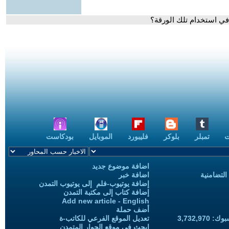
في استخدام تلك الورقة؟
ت
تمبلر
بلوكر
فليبورد
الموبايل
بودكاست
اضافة موضوع جديد
التضامنية
اضافة خبر
إضافة يوتيوب-فلم إلى يوتيوب التمدن
إضافة كتاب إلى مكتبة التمدن
Add new article - English
أضف حملة
3,732,97
تعديل الموقع الفرعي للكاتب-ة
ابحث في موقع الحوار المتمدن