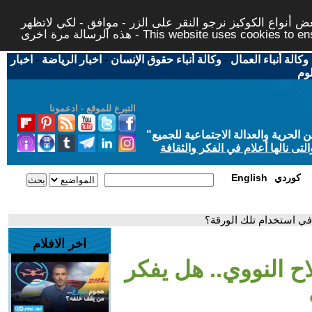
 أنواع الكوكيز نرجو النقر على الزر - موافق - لكي لاتظهر
This website uses cookies to ensure you ge
وكالة أنباء العمال
-
وكالة أنباء حقوق الإنسان
-
اخبار الرياضة
-
اخبار
لوم
التبرع للموقع - ادعمونا
حرية والعدالة الاجتماعية للجميع
"
تى نالها أعلام في الفكر والثقافة
كوردي
English
في استخدام تلك الورقة؟
اخر الافلام
ح النووي.. هل يفكر