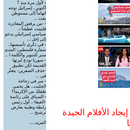
-
لأول مرة منذ 7
أكتوبر.. إسرائيل توجه
اتهاماً إلى مستوطن
بقت ...
-
-من يرفض المغادرة
فليمت عطشاً-..
سياسي إسرائيلي يدعو
إلى إخل ...
-
في ذكرى تأسيسها..
سفارة فلسطين: المدى
منبر للتنوير والكلمة ا ...
-
سوريا تودع ليرتها
القديمة لكن تطبيق
-حذف الصفرين- يتعثّر
في ...
-
سر في زجاجة
الحليب.. هل يحمي
طفلك من الإكزيما؟
-
السباق على رئاسة
-الفيفا-.. أول رئيس
رابطة وطنية يعارض
جاد الأفلام الجيدة
ترشيح ...
ا
المزيد.....