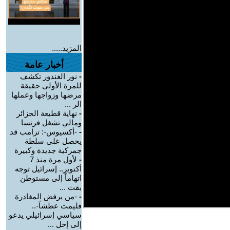
المزيد.....
أخبار عامة
-
نور الغندور تكشف
للمرة الأولى حقيقة
مرضها وزواجها وعملها
الر ...
-
نهاية قطيعة الجزائر
ومالي تشغل فرنسا
-
-أكسيوس-: ترامب قد
يحصل على سلطة
جمركية جديدة وكبيرة
-
لأول مرة منذ 7
أكتوبر.. إسرائيل توجه
اتهاماً إلى مستوطن
بقت ...
-
-من يرفض المغادرة
فليمت عطشاً-..
سياسي إسرائيلي يدعو
إلى إخل ...