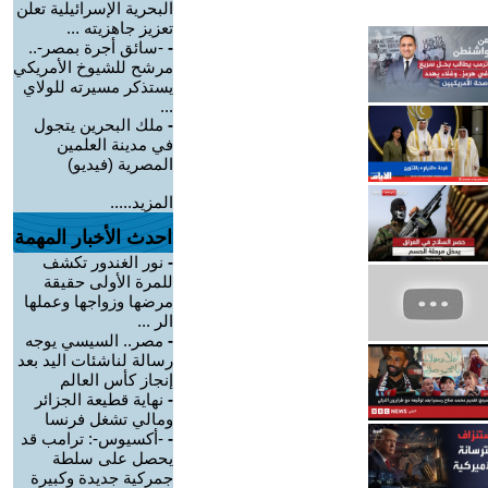
البحرية الإسرائيلية تعلن
تعزيز جاهزيته ...
-
-سائق أجرة بمصر-..
مرشح للشيوخ الأمريكي
يستذكر مسيرته للولاي
...
-
ملك البحرين يتجول
في مدينة العلمين
المصرية (فيديو)
المزيد.....
احدث الأخبار المهمة
-
نور الغندور تكشف
للمرة الأولى حقيقة
مرضها وزواجها وعملها
الر ...
-
مصر.. السيسي يوجه
رسالة لناشئات اليد بعد
إنجاز كأس العالم
-
نهاية قطيعة الجزائر
ومالي تشغل فرنسا
-
-أكسيوس-: ترامب قد
يحصل على سلطة
جمركية جديدة وكبيرة