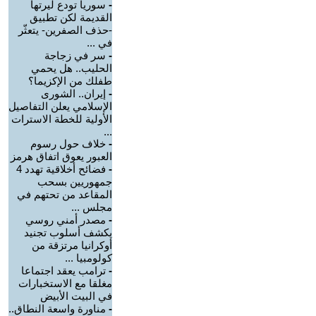
-
سوريا تودع ليرتها
القديمة لكن تطبيق
-حذف الصفرين- يتعثّر
في ...
-
سر في زجاجة
الحليب.. هل يحمي
طفلك من الإكزيما؟
-
إيران.. الشورى
الإسلامي يعلن التفاصيل
الأولية للخطة الاسترات
...
-
خلاف حول رسوم
العبور يعوق اتفاق هرمز
-
فضائح أخلاقية تهدد 4
جمهوريين بسحب
المقاعد من تحتهم في
مجلس ...
-
مصدر أمني روسي
يكشف أسلوب تجنيد
أوكرانيا مرتزقة من
كولومبيا ...
-
ترامب يعقد اجتماعا
مغلقا مع الاستخبارات
في البيت الأبيض
-
مناورة واسعة النطاق..