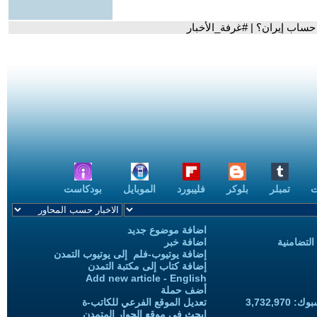
ساب إيران؟ | #غرفة_الأخبار
ت
تمبلر
بلوكر
فليبورد
الموبايل
بودكاست
اضافة موضوع جديد
التضامنية
اضافة خبر
إضافة يوتيوب-فلم إلى يوتيوب التمدن
إضافة كتاب إلى مكتبة التمدن
Add new article - English
أضف حملة
3,732,97
تعديل الموقع الفرعي للكاتب-ة
ابحث في موقع الحوار المتمدن