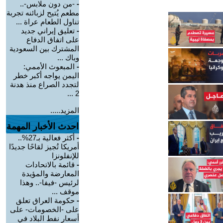
-
-من دون ملابس-..
مطعم يُتيح لزبائنه تجربة
تناول الطعام عراة ...
-
تعليق إيراني جديد
على اتفاق الدفاع
المشترك بين السعودية
وباك ...
-
المبعوث الأممي:
اليمن يواجه أكبر خطر
لتجدد الصراع منذ هدنة
2 ...
المزيد.....
احدث الأخبار المهمة
-
أكثر فعالية بـ27%..
أمريكا تُجيز لقاحًا جديدًا
للإنفلونزا
-
قائمة بالاتحادات
المعارضة والمؤيدة
لرئيس -فيفا-.. وهذا
موقف ...
-
حكومة العراق تعلق
على -الخصومات- على
أسعار نفط البلاد في