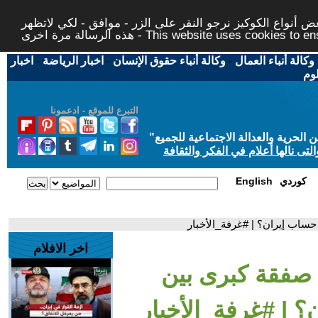
 أنواع الكوكيز نرجو النقر على الزر - موافق - لكي لاتظهر
This website uses cookies to ensure you ge
وكالة أنباء العمال
-
وكالة أنباء حقوق الإنسان
-
اخبار الرياضة
-
اخبار
لوم
التبرع للموقع - ادعمونا
حرية والعدالة الاجتماعية للجميع
"
تى نالها أعلام في الفكر والثقافة
كوردي
English
ساب إيران؟ | #غرفة_الأخبار
اخر الافلام
صفقة كبرى بين
 | #غرفة_الأخبار