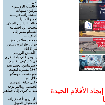
ظل ...
-
-البيت الروسي-
ببرلين- شبهات
استخباراتية فرنسية
تحرج ألمانيا ...
-
نائب الرئيس التركي
يتحدث عن احتمالية
انضمام مصر إلى
اتفاقية ...
-
محمد صلاح ينعش
خزائن طرابزون سبور
في 3 أيام
-
الجيش الروسي
يسيطر على بلدة أخرى
في خاركوف (فيديو)
-
سوبيانين: تحييد نحو
1984 مسيرة اتجهت
نحو منطقة موسكو
خلال أس ...
-
قبل بداية الموسم
الجديد.. رونالدو يوجه
جاد الأفلام الجيدة
صدمة كبرى إلى جماهير
...
ا
-
لبنان يبدأ تحضيراته
لاستقبال الفيول