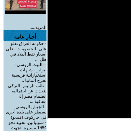
المزيد.....
أخبار عامة
-
حكومة العراق تعلق
على -الخصومات- على
أسعار نفط البلاد في
ظل ...
-
-البيت الروسي-
ببرلين- شبهات
استخباراتية فرنسية
تحرج ألمانيا ...
-
نائب الرئيس التركي
يتحدث عن احتمالية
انضمام مصر إلى
اتفاقية ...
-
الجيش الروسي
يسيطر على بلدة أخرى
في خاركوف (فيديو)
-
سوبيانين: تحييد نحو
1984 مسيرة اتجهت