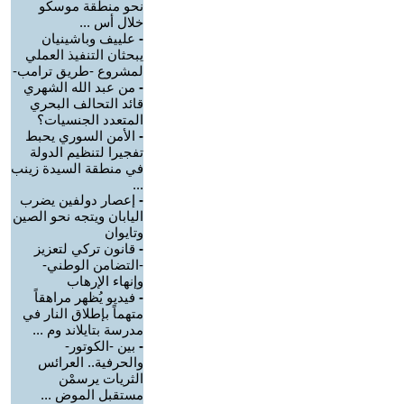
نحو منطقة موسكو
خلال أس ...
-
علييف وباشينيان
يبحثان التنفيذ العملي
لمشروع -طريق ترامب-
-
من عبد الله الشهري
قائد التحالف البحري
المتعدد الجنسيات؟
-
الأمن السوري يحبط
تفجيرا لتنظيم الدولة
في منطقة السيدة زينب
...
-
إعصار دولفين يضرب
اليابان ويتجه نحو الصين
وتايوان
-
قانون تركي لتعزيز
-التضامن الوطني-
وإنهاء الإرهاب
-
فيديو يُظهر مراهقاً
متهماً بإطلاق النار في
مدرسة بتايلاند وم ...
-
بين -الكوتور-
والحرفية.. العرائس
الثريات يرسمْن
مستقبل الموض ...