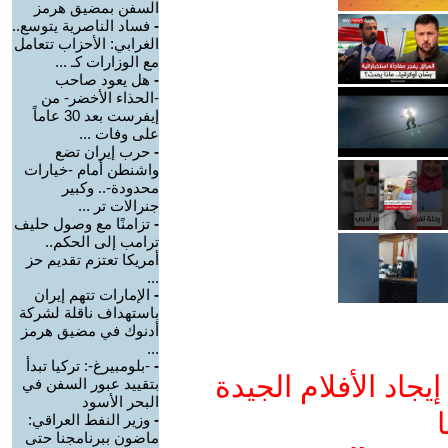
السفن بمضيق هرمز
-
فساد الناصرية يتوسع..
الغرابي: الأحزاب تتعامل
مع الوزارات كـ ...
-
هل يعود صاحب
-الحذاء الأخضر- من
إيفرست بعد 30 عاماً
على وفات ...
-
حرب إيران تضع
واشنطن أمام -خيارات
محدودة-.. وكبير
جنرالات تر ...
-
تزامنًا مع وصول حليف
ترامب إلى الحكم..
أمريكا تعتزم تقديم حز
...
-
الإمارات تتهم إيران
باستهداف ناقلة لشركة
أدنوك في مضيق هرمز
...
-
-بلومبيرغ-: تركيا تبدأ
جاد الأفلام الجيدة
بتقييد عبور السفن في
البحر الأسود
ا
-
وزير النفط العراقي:
ماضون ببرنامجنا حتى