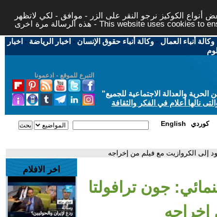
 أنواع الكوكيز نرجو النقر على الزر - موافق - لكي لاتظهر
This website uses cookies to ensure you ge
وكالة أنباء العمال
-
وكالة أنباء حقوق الإنسان
-
اخبار الرياضة
-
اخبار
لوم
التبرع للموقع - ادعمونا
حرية والعدالة الاجتماعية للجميع
"
تى نالها أعلام في الفكر والثقافة
كوردي
English
ود إلى الكروازيت مع فيلم من إخراجه
اخر الافلام
مائي: جون ترافولتا
 إخراجه