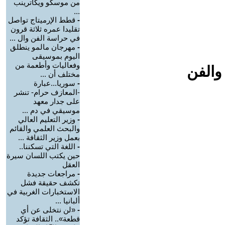
من موسكو ويكاترينب
...
-
قطط الإرميتاج تواصل
تقليدا عمره ثلاثة قرون
في حراسة الفن وال ...
-
مهرجان مالمو ينطلق
اليوم بموسيقى
وفعاليات وأطعمة من
والفن
مختلف أن ...
-
سوريا...عبارة
-المعازف حرام- تنشر
على جدار معهد
موسيقي في دم ...
-
وزير التعليم العالي
والبحث العلمي والقائم
بعمل وزير الثقافة ...
-
اللغة التي تسكننا..
حين يكتب اللسان سيرة
العقل
-
مراجعات جديدة
تكشف حقيقة فشل
الاستخبارات الغربية في
ألبانيا ...
-
«لن نتخلى عن أي
قطعة».. الثقافة تؤكد