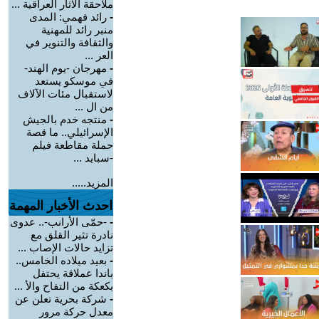
ملاحقة الآثار العراقية ...
-
رائد فهمي: المدى
منبر رائد للمهنية
والثقافة والتنوير في
العر ...
-
مهرجان -يوم الهند-
في موسكو يستعد
لاستقبال مئات الآلاف
من ال ...
-
منتجه خدم بالجيش
الإسرائيلي.. ما قصة
حملة مقاطعة فيلم
-سبايد ...
المزيد.....
احدث الأخبار المهمة
-
-حمّى الأرانب-.. عدوى
نادرة تثير القلق مع
تزايد حالات الإصاب ...
-
بعيد ميلاده الخامس..
باندا عملاقة يحتفل
بكعكة من التفاح والأ ...
-
شركة بحرية تعلن عن
معدل حركة مرور