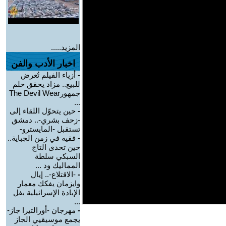
المزيد.....
اخبار الأدب والفن
-
أزياء الفيلم تُعرض
للبيع.. مزاد يحقق حلم
جمهورThe Devil Wear
...
-
حين يتحوّل اللقاء إلى
-زحف بشري-.. دمشق
تستقبل -المايسترو-
-
فقيه في زمن الجباية..
حين تحدى التاج
السبكي سلطة
المماليك ود ...
-
-الاقتلاع-.. إيال
وايزمان يفكك معمار
الإبادة الإسرائيلية بفل
...
-
مهرجان -أورالتيرا جاز-
يجمع موسيقيي الجاز