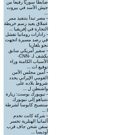
ضابطا سوريّا رفيعا من
جيش الأسد في بيروت
...
-
مصر تبدأ بتنفيذ ممر
عملاق يعيد رسم خريطة
التجارة في إفريقيا ...
-
رادارات رومانيا تفشل
في رصد مسيرة اتجهت
نحو بلغاريا
-
سفير أمريكي سابق
يكشف لـ -CNN-
الأسباب الكامنة وراء
توقيع ات ...
-
أمين مجلس الأمن
القومي الإيراني يحدد
شروط بلاده على
واشنطن ل ...
-
نيويورك بوست: زيارة
نتنياهو إلى نيويورك
ستصبح كابوسا لشرطة
ا ...
-
شركة كانت تخدم
ألمانيا الهتلرية تخسر
سفن شحن جاف قرب
أوديسا ...