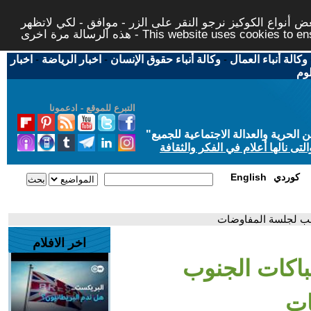
 أنواع الكوكيز نرجو النقر على الزر - موافق - لكي لاتظهر
This website uses cookies to ensure you ge
وكالة أنباء العمال
-
وكالة أنباء حقوق الإنسان
-
اخبار الرياضة
-
اخبار
لوم
التبرع للموقع - ادعمونا
حرية والعدالة الاجتماعية للجميع
"
تى نالها أعلام في الفكر والثقافة
كوردي
English
رقب لجلسة المفاوضات
اخر الافلام
تباكات الجنوب
ات