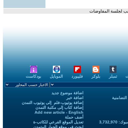
رقب لجلسة المفاوضات
ت
تمبلر
بلوكر
فليبورد
الموبايل
بودكاست
اضافة موضوع جديد
التضامنية
اضافة خبر
إضافة يوتيوب-فلم إلى يوتيوب التمدن
إضافة كتاب إلى مكتبة التمدن
Add new article - English
أضف حملة
3,732,97
تعديل الموقع الفرعي للكاتب-ة
ابحث في موقع الحوار المتمدن