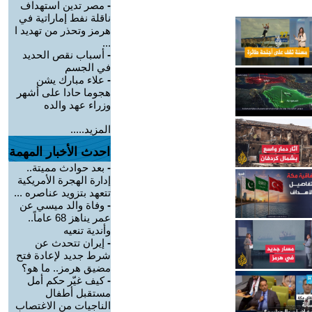
-
مصر تدين استهداف
ناقلة نفط إماراتية في
هرمز وتحذر من تهديد ا
...
-
أسباب نقص الحديد
في الجسم
-
علاء مبارك يشن
هجوما حادا على أشهر
وزراء عهد والده
المزيد.....
احدث الأخبار المهمة
-
بعد حوادث مميتة..
إدارة الهجرة الأمريكية
تتعهد بتزويد عناصره ...
-
وفاة والد ميسي عن
عمر يناهز 68 عاماً..
وأندية تنعيه
-
إيران تتحدث عن
شرط جديد لإعادة فتح
مضيق هرمز.. ما هو؟
-
كيف غيّر حكم أمل
مستقبل أطفال
الناجيات من الاغتصاب