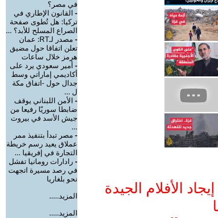
في مصر؟
-
القانون الإطاري في
تركيا: هل تُطوى صفحة
الصراع المسلح للأبد؟ ...
-
مصدر لـRT: عمان
تعلن اتفاقا حول مضيق
هرمز خلال ساعات
-
أمير سعودي يرد على
أكاديمي إماراتي وسط
جدال حول -اتفاق مكة
ل ...
-
الأمن اللبناني يوقف
ضابطا سوريّا رفيعا من
جيش الأسد في بيروت
...
-
مصر تبدأ بتنفيذ ممر
عملاق يعيد رسم خريطة
التجارة في إفريقيا ...
-
رادارات رومانيا تفشل
في رصد مسيرة اتجهت
نحو بلغاريا
جاد الأفلام الجيدة
المزيد.....
ا
المزيد.....