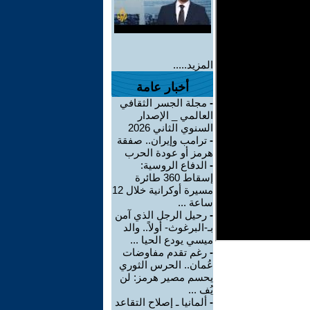
المزيد.....
أخبار عامة
-
مجلة الجسر الثقافي
العالمي _ الإصدار
السنوي الثاني 2026
-
ترامب وإيران.. صفقة
هرمز أو عودة الحرب
-
الدفاع الروسية:
إسقاط 360 طائرة
مسيرة أوكرانية خلال 12
ساعة ...
-
رحيل الرجل الذي آمن
بـ-البرغوث- أولاً.. والد
ميسي يودع الحيا ...
-
رغم تقدم مفاوضات
عُمان.. الحرس الثوري
يحسم مصير هرمز: لن
يُف ...
-
ألمانيا ـ إصلاح التقاعد