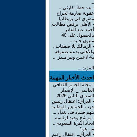
...
-
بعد خطأ -كارثي-..
عقوبة صارمة لجراح
مصري في بريطانيا
-
الأهلي يرفض مطالب
أحمد عبد القادر
بالحصول على 40
مليون جنيه ...
-
الزمالك بلا صفقات..
والأهلى يدعم صفوفه
بـ4 لاعبين وبيراميدز ...
المزيد.....
احدث الأخبار المهمة
-
مجلة الجسر الثقافي
العالمي _ الإصدار
السنوي الثاني 2026
-
العراق: اعتقال رئيس
حزب الجماهير الوطنية
بتهم فساد في بغداد ...
-
مرشح وحيد لرئاسة
اتحاد الكرة السعودي..
من هو؟
-
العراق.. اعتقال زعيم