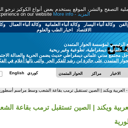
ة التصفح والنشر، الموقع يستخدم بعض أنواع الكوكيز نرجو النق
More info - المزيد
experience on our website
الفن
-
وكالة أنباء اليسار
-
وكالة أنباء العلمانية
-
وكالة أنباء العمال
-
وكا
الاقتصاد
-
اخبار الطب والعلوم
 الرئيسي لمؤسسة الحوار المتمدن
، علمانية، ديمقراطية، تطوعية وغير ربحية
ل مجتمع مدني علماني ديمقراطي حديث يضمن الحرية والعدالة الاجتم
حوار المتمدن على جائزة ابن رشد للفكر الحر والتى نالها أعلام في الفك
كوردي
English
الاخبار
مراكز
الحوار المتمدن
- العربية ويكند | الصين تستقبل ترمب بقاعة الشعب وسط مراسم أسطوري
لعربية ويكند | الصين تستقبل ترمب بقاعة ال
رية