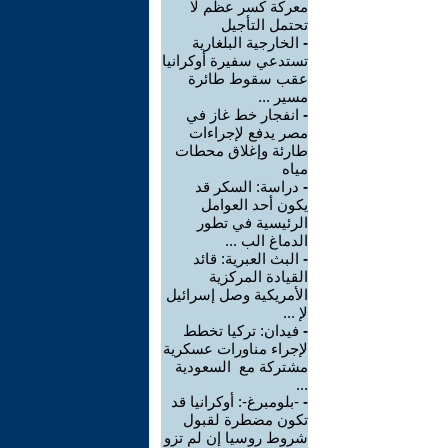
معركة كسر عظم لا
تحتمل التأجيل
-
الخارجية البلغارية
تستدعي سفيرة أوكرانيا
عقب سقوط طائرة
مسير ...
-
انفجار خط غاز في
مصر يدفع لإجراءات
طارئة وإغلاق محطات
مياه
-
دراسة: السكر قد
يكون أحد العوامل
الرئيسية في تطور
الدماغ الب ...
-
البث العبرية: قائد
القيادة المركزية
الأمريكية وصل إسرائيل
لإ ...
-
فيدان: تركيا تخطط
لإجراء مناورات عسكرية
مشتركة مع السعودية
...
-
-بلومبرغ-: أوكرانيا قد
تكون مضطرة لقبول
شروط روسيا إن لم تزو