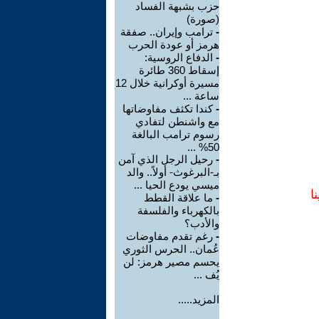
حزب بشبهة الفساد
(صورة)
-
ترامب وإيران.. صفقة
هرمز أو عودة الحرب
-
الدفاع الروسية:
إسقاط 360 طائرة
مسيرة أوكرانية خلال 12
ساعة ...
-
كندا تكثف مفاوضاتها
مع واشنطن لتفادي
رسوم ترامب البالغة
50% ...
-
رحيل الرجل الذي آمن
بـ-البرغوث- أولاً.. والد
ميسي يودع الحيا ...
ا
-
ما علاقة القطط
بالكهرباء والفلسفة
والأدب؟
-
رغم تقدم مفاوضات
عُمان.. الحرس الثوري
يحسم مصير هرمز: لن
يُف ...
المزيد.....